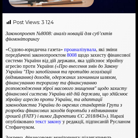
Post Views:
3 124
Законопроект №8008: аналіз новацій для суб’єктів
фінмоніторингу
«Судово-юридична газета»
проаналізувала
, які зміни
передбачені законопроектом
8008
щодо захисту фінансової
системи України від дій держави, яка здійснює збройну
агресію проти України
(«Про внесення змін до Закону
України "Про запобігання та протидію легалізації
(відмиванню) доходів, одержаних злочинним шляхом,
фінансуванню тероризму та фінансуванню
розповсюдження зброї масового знищення" щодо захисту
фінансової системи України від дій держави, що здійснює
збройну агресію проти України, та адаптації
законодавства України до окремих стандартів Групи з
розробки фінансових заходів боротьби з відмиванням
грошей (FATF) і вимог Директиви ЄС 2018/843»).
Наразі
опубліковано
текст закону
у редакції, підписаній Русланом
Стефанчуком.
Зокрема, фінансовому моніторингу підлягатимуть