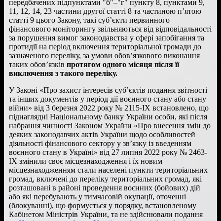
передбачених підпунктами "б"–"г" пункту 8, пунктами 9,
11, 12, 14, 23 частини другої статті 8 та частиною п’ятою
статті 9 цього Закону, такі суб’єкти первинного
фінансового моніторингу звільняються від відповідальності
за порушення вимог законодавства у сфері запобігання та
протидії на період включення територіальної громади до
зазначеного переліку, за умови обов’язкового виконання
таких обов’язків
протягом одного місяця після її
виключення з такого переліку.
У Законі «Про захист інтересів суб’єктів подання звітності
та інших документів у період дії воєнного стану або стану
війни» від 3 березня 2022 року № 2115-IX встановлено, що
піднаглядні Національному банку України особи, які після
набрання чинності Законом України «Про внесення змін до
деяких законодавчих актів України щодо особливостей
діяльності фінансового сектору у зв’язку із введенням
воєнного стану в Україні» від 27 липня 2022 року № 2463-
IX змінили своє місцезнаходження і їх новим
місцезнаходженням стали населені пункти територіальних
громад, включені до переліку територіальних громад, які
розташовані в районі проведення воєнних (бойових) дій
або які перебувають у тимчасовій окупації, оточенні
(блокуванні), що формується у порядку, встановленому
Кабінетом Міністрів України, та не здійснювали подання