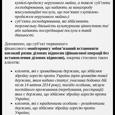
купівлі-продажу нерухомого майна, а також суб’єкти
господарювання, що надають за винагороду
консультаційні послуги, що пов’язані з купівлею-
продажем нерухомого майна»)
суб’єкти господарювання, які здійснюють
торговельну діяльність культурними цінностями та/
або надають посередницькі послуги в такій
діяльності.
Доповнено, що суб’єкт первинного
фінансового
моніторингу зобов’язаний встановити
високий ризик ділових відносин (фінансової операції без
встановлення ділових відносин),
зокрема стосовно таких
клієнтів:
клієнтів, які є громадянами держави, що здійснює
збройну агресію проти України (крім громадян такої
держави, яким надано статус учасника бойових дій
після 14 квітня 2014 року), та/або особами, місцем
постійного проживання (перебування, реєстрації)
яких є держава, що здійснює збройну агресію проти
України;
клієнтів, які є юридичними особами – резидентами
держави, що здійснює збройну агресію проти
України;