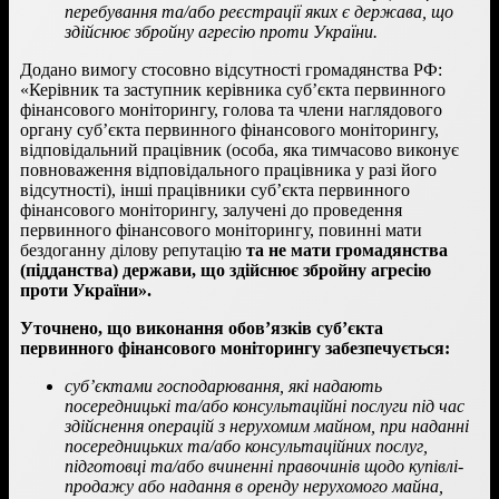
перебування та/або реєстрації яких є держава, що
здійснює збройну агресію проти України.
Додано вимогу стосовно відсутності громадянства РФ:
«Керівник та заступник керівника суб’єкта первинного
фінансового моніторингу, голова та члени наглядового
органу суб’єкта первинного фінансового моніторингу,
відповідальний працівник (особа, яка тимчасово виконує
повноваження відповідального працівника у разі його
відсутності), інші працівники суб’єкта первинного
фінансового моніторингу, залучені до проведення
первинного фінансового моніторингу, повинні мати
бездоганну ділову репутацію
та не мати громадянства
(підданства) держави, що здійснює збройну агресію
проти України».
Уточнено, що виконання обов’язків суб’єкта
первинного фінансового моніторингу забезпечується:
суб’єктами господарювання, які надають
посередницькі та/або консультаційні послуги під час
здійснення операцій з нерухомим майном, при наданні
посередницьких та/або консультаційних послуг,
підготовці та/або вчиненні правочинів щодо купівлі-
продажу або надання в оренду нерухомого майна,