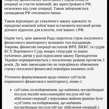
операції за участю компаній, які зареєстровані в РФ,
незалежно від суми операції. Також забороняється
громадянам РФ очолювати банки.
Також відповідно до ухваленого закону адвокати та
юридичні компанії зобов’язані встановити високий ризик
ділових відносин для клієнтів, пов’язаних з РФ.
Окрім того, цим законом Рада скоротила строк посиленого
фінансового моніторингу колишніх топ-посадовців.
Зокрема, фінансові операції ексчленів ВРП, ВККС та суддів
КСУ, Верховного Суду, вищих спецсудів та інших
публічних діячів у разі підписання закону Президентом
України перевірятимуться у посиленому режимі протягом 3
років. До змін законодавство не передбачало обмеження
строку посиленої фінансової перевірки вказаних осіб.
Уточнено формулювання щодо певних суб’єктів
первинного фінансового моніторингу, ними є:
суб’єкти господарювання, що надають посередницькі
послуги та/або консультаційні послуги під час
здійснення операцій з нерухомим майном (раніше було
«суб’єкти господарювання, що надають
посередницькі послуги під час здійснення операцій з