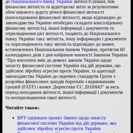
до
Національного банку України
звітності (іншої, ніж
фінансова звітність та аудиторські звіти за результатами
обов’язкового аудиту річної фінансової звітності
(консолідованої фінансової звітності, якщо відповідно до
законодавства України необхідно складати консолідовану
фінансову звітність), іншої інформації і документів та
оприлюднення цієї звітності, подають до Національного
банку України таку звітність, іншу інформацію і документи
та оприлюднюють таку звітність відповідно до вимог,
встановлених Національним банком України, протягом 60
календарних днів з дня набрання чинності Законом України
"Про внесення змін до деяких законів України щодо
захисту фінансової системи України від дій держави, що
здійснює збройну агресію проти України, та адаптації
законодавства України до окремих стандартів Групи з
розробки фінансових заходів боротьби з відмиванням
грошей (FATF) і вимог Директиви ЄС 2018/843" за весь
період неподання звітності, іншої інформації і документів
та неоприлюднення такої звітності.
Читайте також:
ВРУ одержано проект Закону щодо захисту
фінансової системи України від дій держави, яка
здійснює збройну агресію проти України