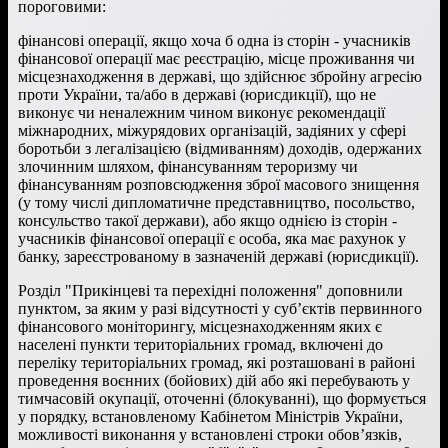
пороговими:
фінансові операції, якщо хоча б одна із сторін - учасників
фінансової операції має реєстрацію, місце проживання чи
місцезнаходження в державі, що здійснює збройну агресію
проти України, та/або в державі (юрисдикції), що не
виконує чи неналежним чином виконує рекомендації
міжнародних, міжурядових організацій, задіяних у сфері
боротьби з легалізацією (відмиванням) доходів, одержаних
злочинним шляхом, фінансуванням тероризму чи
фінансуванням розповсюдження зброї масового знищення
(у тому числі дипломатичне представництво, посольство,
консульство такої держави), або якщо однією із сторін -
учасників фінансової операції є особа, яка має рахунок у
банку, зареєстрованому в зазначеній державі (юрисдикції).
Розділ "Прикінцеві та перехідні положення" доповнили
пунктом, за яким у разі відсутності у суб’єктів первинного
фінансового моніторингу, місцезнаходженням яких є
населені пункти територіальних громад, включені до
переліку територіальних громад, які розташовані в районі
проведення воєнних (бойових) дій або які перебувають у
тимчасовій окупації, оточенні (блокуванні), що формується
у порядку, встановленому Кабінетом Міністрів України,
можливості виконання у встановлені строки обов’язків,