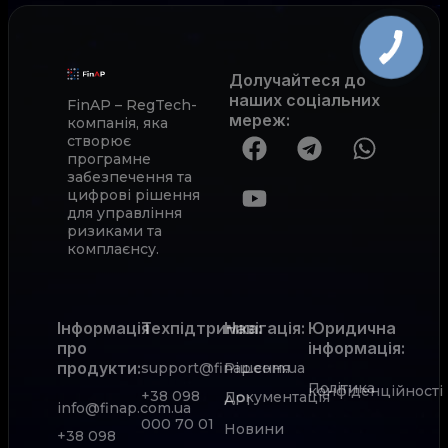
Долучайтеся до
наших соціальних
FinAP – RegTech-
мереж
:
компанія, яка
створює
програмне
забезпечення та
цифрові рішення
для управління
ризиками та
комплаєнсу.
Інформація
Техпідтримка:
Навігація:
Юридична
про
інформація:
продукти:
support@finap.com.ua
Рішення
Політика
конфіденційності
+38 098
Документація
АРІ
info@finap.com.ua
000 70 01
Новини
+38 098