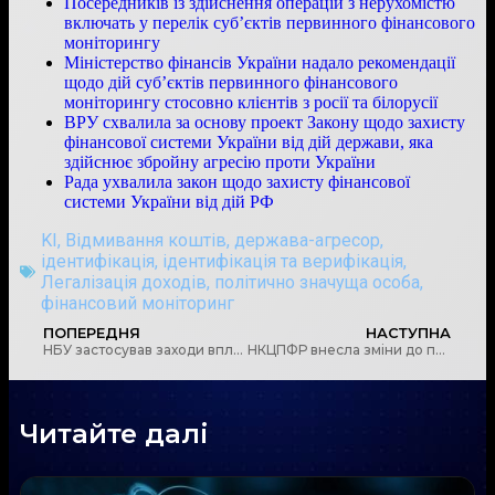
Посередників із здійснення операцій з нерухомістю
включать у перелік суб’єктів первинного фінансового
моніторингу
Міністерство фінансів України надало рекомендації
щодо дій суб’єктів первинного фінансового
моніторингу стосовно клієнтів з росії та білорусії
ВРУ схвалила за основу проект Закону щодо захисту
фінансової системи України від дій держави, яка
здійснює збройну агресію проти України
Рада ухвалила закон щодо захисту фінансової
системи України від дій РФ
KI
,
Відмивання коштів
,
держава-агресор
,
ідентифікація
,
ідентифікація та верифікація
,
Легалізація доходів
,
політично значуща особа
,
фінансовий моніторинг
ПОПЕРЕДНЯ
НАСТУПНА
НБУ застосував заходи впливу до одного ломбарду та 14 фінансових компаній
НКЦПФР внесла зміни до положення про фінансовий моніторинг
Читайте далі