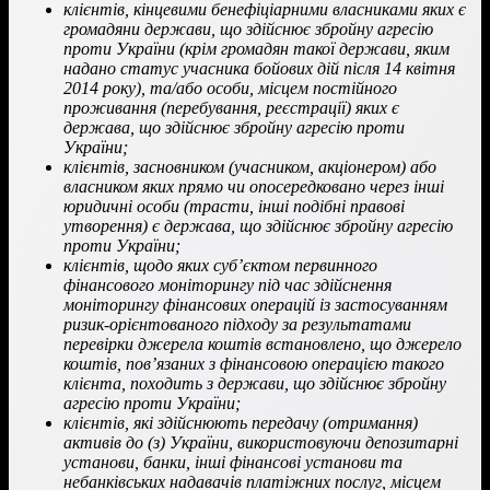
клієнтів, кінцевими бенефіціарними власниками яких є
громадяни держави, що здійснює збройну агресію
проти України (крім громадян такої держави, яким
надано статус учасника бойових дій після 14 квітня
2014 року), та/або особи, місцем постійного
проживання (перебування, реєстрації) яких є
держава, що здійснює збройну агресію проти
України;
клієнтів, засновником (учасником, акціонером) або
власником яких прямо чи опосередковано через інші
юридичні особи (трасти, інші подібні правові
утворення) є держава, що здійснює збройну агресію
проти України;
клієнтів, щодо яких суб’єктом первинного
фінансового моніторингу під час здійснення
моніторингу фінансових операцій із застосуванням
ризик-орієнтованого підходу за результатами
перевірки джерела коштів встановлено, що джерело
коштів, пов’язаних з фінансовою операцією такого
клієнта, походить з держави, що здійснює збройну
агресію проти України;
клієнтів, які здійснюють передачу (отримання)
активів до (з) України, використовуючи депозитарні
установи, банки, інші фінансові установи та
небанківських надавачів платіжних послуг, місцем