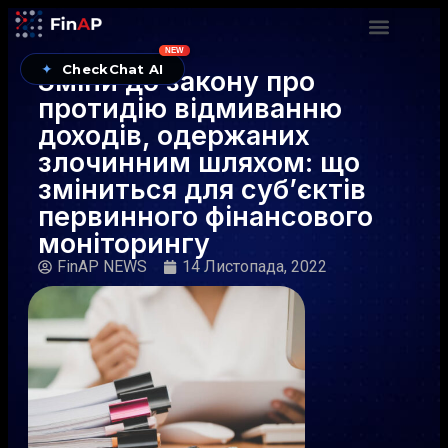
NEW
✦
CheckChat AI
Зміни до закону про
протидію відмиванню
доходів, одержаних
злочинним шляхом: що
зміниться для суб’єктів
первинного фінансового
моніторингу
FinAP NEWS
14 Листопада, 2022