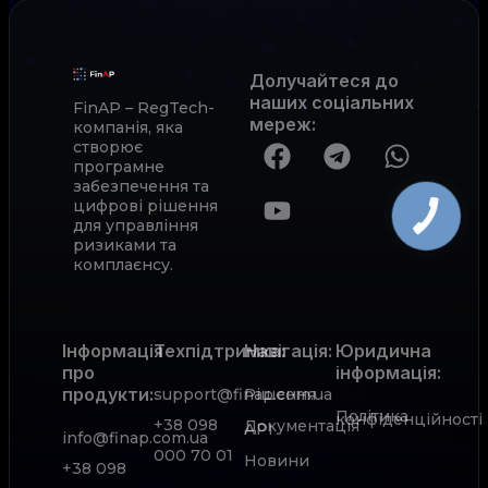
Долучайтеся до
наших соціальних
FinAP – RegTech-
мереж
:
компанія, яка
створює
програмне
забезпечення та
цифрові рішення
для управління
ризиками та
комплаєнсу.
Інформація
Техпідтримка:
Навігація:
Юридична
про
інформація:
продукти:
support@finap.com.ua
Рішення
Політика
конфіденційності
+38 098
Документація
АРІ
info@finap.com.ua
000 70 01
Новини
+38 098