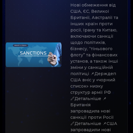
Нові обмеження від
США, ЄС, Великої
Британії, Австралії та
інших країн проти
росії, Ірану та Китаю,
включаючи санкції
щодо політиків,
бізнесу, “тіньового
флоту” та фінансових
установ, а також інші
зміни у санкційній
політиці 📌Держдеп
США вніс у «чорний
список» низку
структур армії РФ
🔗Детальніше 📌
Британія
запровадила нові
санкції проти Росії
🔗Детальніше 📌США
запровадили нові