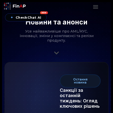
NEW
✦
CheckChat AI
Новини та анонси
Усе найважливіше про AML/KYC,
інновації, зміни у комплаєнсі та релізи
продукту.
Остання
новина
Санкції за
останній
тиждень: Огляд
ключових рішень