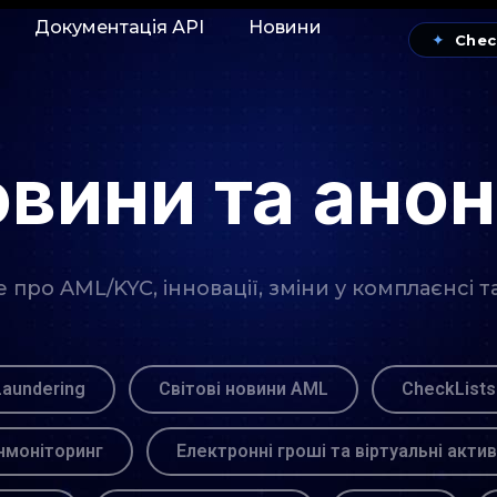
Документація АРІ
Новини
✦
Chec
вини та ано
про AML/KYC, інновації, зміни у комплаєнсі т
Laundering
Світові новини AML
CheckLists
моніторинг
Електронні гроші та віртуальні акти