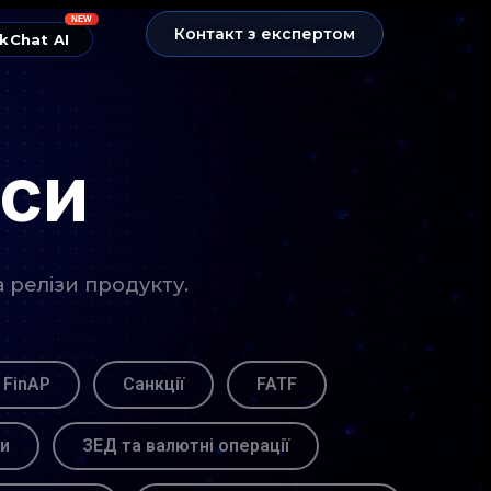
NEW
Контакт з експертом
kChat AI
нси
а релізи продукту.
 FinAP
Санкції
FATF
ви
ЗЕД та валютні операції