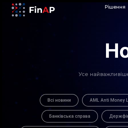
Рішення
Но
Усе найважливіше 
Всі новини
AML Anti Money 
Банківська справа
Держфін