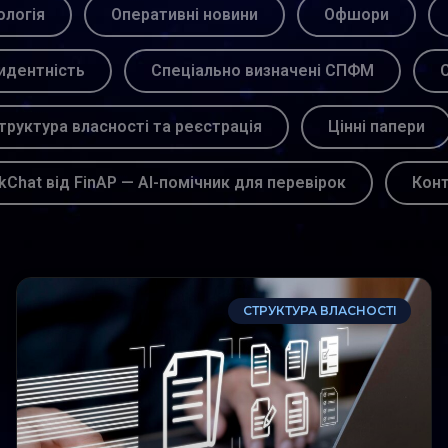
логія
Оперативні новини
Офшори
идентність
Спеціально визначені СПФМ
С
труктура власності та реєстрація
Цінні папери
kChat від FinAP — AI-помічник для перевірок
Кон
СТРУКТУРА ВЛАСНОСТІ