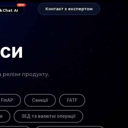
NEW
Контакт з експертом
kChat AI
нси
а релізи продукту.
 FinAP
Санкції
FATF
ви
ЗЕД та валютні операції