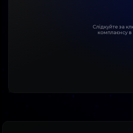
Слідкуйте за к
комплаєнсу в