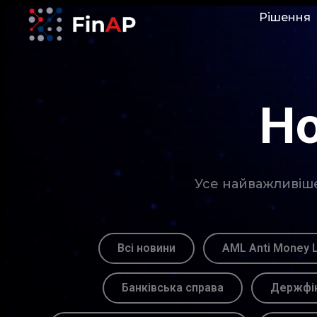
Рішення
Но
Усе найважливіше 
Всі новини
AML Anti Money 
Банківська справа
Держфін