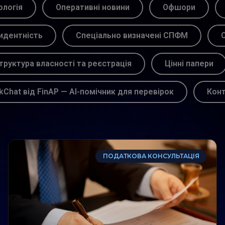
логія
Оперативні новини
Офшори
идентність
Спеціально визначені СПФМ
С
труктура власності та реєстрація
Цінні папери
kChat від FinAP — AI-помічник для перевірок
Кон
ПОДАТКОВА КОНСУЛЬТАЦІЯ