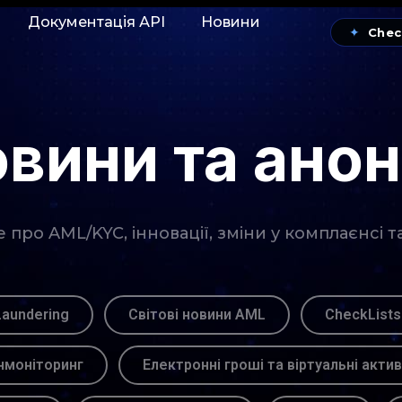
Документація АРІ
Новини
✦
Chec
вини та ано
про AML/KYC, інновації, зміни у комплаєнсі т
Laundering
Світові новини AML
CheckLists
моніторинг
Електронні гроші та віртуальні акти