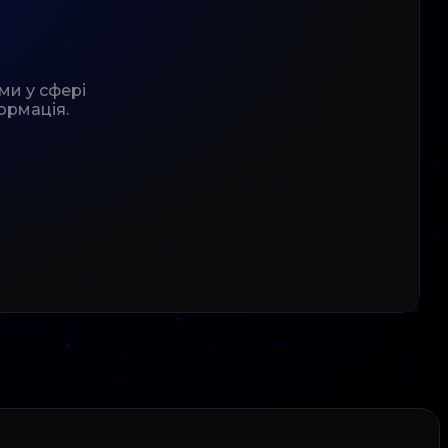
ми у сфері
ормація.