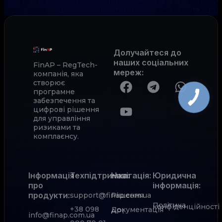
Долучайтеся до
наших соціальних
FinAP – RegTech-
мереж
:
компанія, яка
створює
програмне
забезпечення та
цифрові рішення
для управління
ризиками та
комплаєнсу.
Інформація
Техпідтримка:
Навігація:
Юридична
про
інформація:
продукти:
support@finap.com.ua
Рішення
Політика
конфіденційності
+38 098
Документація
АРІ
info@finap.com.ua