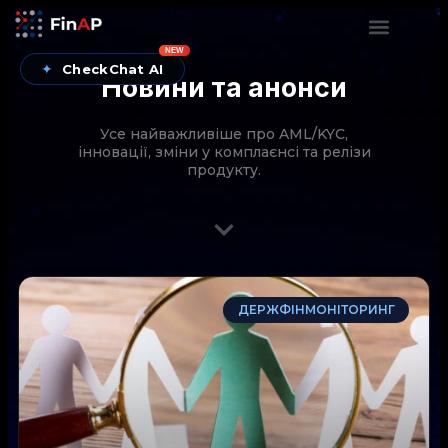
NEW
✦
CheckChat AI
Новини та анонси
Усе найважливіше про AML/KYC,
інновації, зміни у комплаєнсі та релізи
продукту.
CheckChat від FinAP — AI-помічник для перевірок
ДЕРЖФІНМОНІТОРИНГ