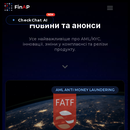
NEW
✦
CheckChat AI
Новини та анонси
Усе найважливіше про AML/KYC,
інновації, зміни у комплаєнсі та релізи
продукту.
CheckChat від FinAP — AI-помічник для перевірок
AML ANTI MONEY LAUNDERING