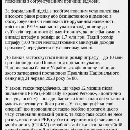
пояснення з обґрунтуванням причини відмови.
За формальний підхід з необґрунтованим установленням
високого рівня ризику або безпідставною відмовою в
обслуговуванні чи навпаки з ігноруванням належності
клієнта до PEP може застосуватися захід впливу до
суб’єктів первинного фінмоніторингу, які не є банками, у
вигляді штрафу в розмірі до 1,7 млн грн. Такий розмір
штрафу (100 тисяч неоподаткованих мінімумів доходів
громадян) передбачено в ухваленому законі.
До банків застосовується інший розмір штрафу – до 10 млн
грн відповідно до Положення про застосування
Національним банком України заходів впливу, зміни до
якого затверджені постановою Правління Національного
банку від 21 червня 2023 року № 80.
У законі також передбачено, що через 12 місяців після
звільнення PEPа («Politically Exposed Persons», «політично
значуща особа») з посади, банки та інші фінансові установи
мають переглянути його ризик. У разі, якщо фінансові
операції, що проводилися такою особою протягом цього
часу, становили низький ризик, та якщо така особа не несе
ризик, властивий PEP, суб’єкти первинного фінансового
моніторингу (СПФМ) не зобов’язані вживати на постійній
основі поглиблений моніторинг ділових відносин з ним