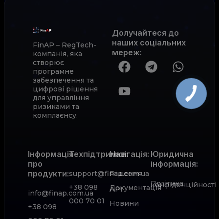
Долучайтеся до
наших соціальних
FinAP – RegTech-
мереж
:
компанія, яка
створює
програмне
забезпечення та
цифрові рішення
для управління
ризиками та
комплаєнсу.
Інформація
Техпідтримка:
Навігація:
Юридична
про
інформація:
продукти:
support@finap.com.ua
Рішення
Політика
конфіденційності
+38 098
Документація
АРІ
info@finap.com.ua
000 70 01
Новини
+38 098