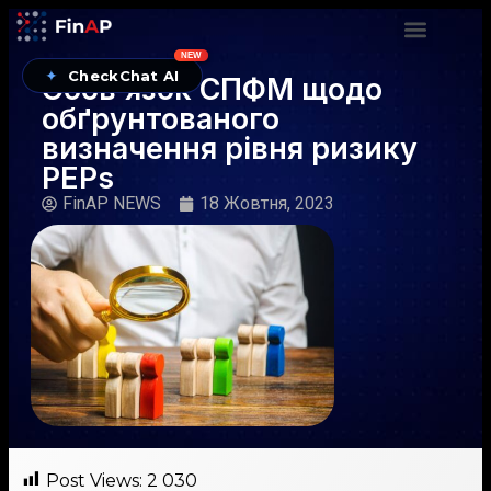
NEW
✦
CheckChat AI
Обов’язок СПФМ щодо
обґрунтованого
визначення рівня ризику
PEPs
FinAP NEWS
18 Жовтня, 2023
Post Views:
2 030