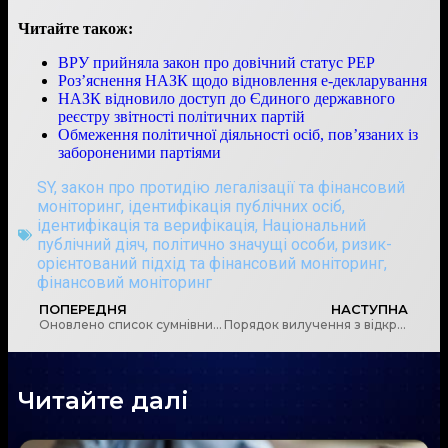
Читайте також:
ВРУ прийняла закон про довічний статус PEP
Роз’яснення НАЗК щодо відновлення е-декларування
НАЗК відновило доступ до Єдиного державного
реєстру звітності політичних партій
Обмеження політичної діяльності осіб, пов’язаних із
забороненими партіями
SY
,
закон про протидію легалізації та фінансовий
моніторинг
,
ідентифікація публічних осіб
,
ідентифікація та верифікація
,
Національний
публічний діяч
,
політично значущі особи
,
ризик-
орієнтований підхід та фінансовий моніторинг
,
фінансовий моніторинг
ПОПЕРЕДНЯ
НАСТУПНА
Оновлено список сумнівних інвестиційних проєктів
Порядок вилучення з відкритого доступу е-декларації набрав чинності, – НАЗК
Читайте далі