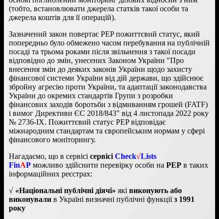
(тобто, встановлювати джерела статків такої особи та
джерела коштів для її операцій).
Зазначений закон повертає PEP пожиттєвий статус, який
попередньо було обмежено часом перебування на публічній
посаді та трьома роками після звільнення з такої посади
відповідно до змін, унесених Законом України "Про
внесення змін до деяких законів України щодо захисту
фінансової системи України від дій держави, що здійснює
збройну агресію проти України, та адаптації законодавства
України до окремих стандартів Групи з розробки
фінансових заходів боротьби з відмиванням грошей (FATF)
і вимог Директиви ЄС 2018/843" від 4 листопада 2022 року
№ 2736-IX. Пожиттєвий статус PEP відповідає
міжнародним стандартам та європейським нормам у сфері
фінансового моніторингу.
Нагадаємо, що в сервісі
сервісі
Check
√
Lists
Fin
A
P
можливо здійснити перевірку особи на
PEP
в таких
інформаційних реєстрах:
√
«Національні публічні діячі»
які
виконують або
виконували
в Україні визначні публічні функції
з 1991
року