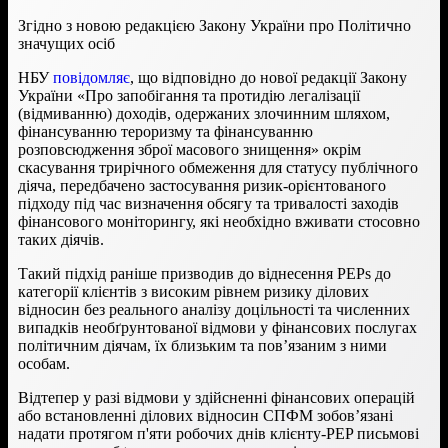
Згідно з новою редакцією Закону України про Політично
значущих осіб
НБУ
повідомляє
, що відповідно до нової редакції Закону
України «Про запобігання та протидію легалізації
(відмиванню) доходів, одержаних злочинним шляхом,
фінансуванню тероризму та фінансуванню
розповсюдження зброї масового знищення» окрім
скасування трирічного обмеження для статусу публічного
діяча, передбачено застосування ризик-орієнтованого
підходу під час визначення обсягу та тривалості заходів
фінансового моніторингу, які необхідно вживати стосовно
таких діячів.
Такий підхід раніше призводив до віднесення PEPs до
категорії клієнтів з високим рівнем ризику ділових
відносин без реального аналізу доцільності та численних
випадків необґрунтованої відмови у фінансових послугах
політичним діячам, їх близьким та пов’язаним з ними
особам.
Відтепер у разі відмови у здійсненні фінансових операцій
або встановленні ділових відносин СПФМ зобов’язані
надати протягом п'яти робочих днів клієнту-PEP письмові