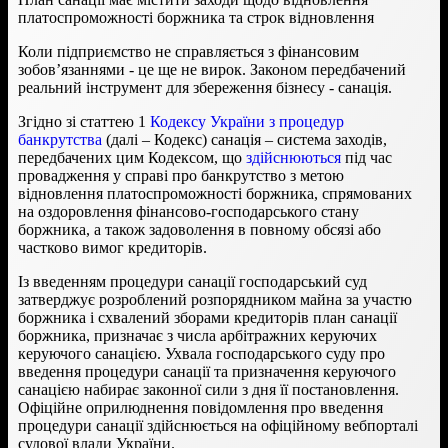
платоспроможності боржника та строк відновлення
Коли підприємство не справляється з фінансовим
зобов’язаннями - це ще не вирок. Законом передбачений
реальний інструмент для збереження бізнесу - санація.
Згідно зі статтею 1
Кодексу України з процедур
банкрутства
(далі – Кодекс) санація – система заходів,
передбачених цим Кодексом, що
здійснюються
під час
провадження у справі про банкрутство з метою
відновлення платоспроможності боржника, спрямованих
на оздоровлення фінансово-господарського стану
боржника, а також задоволення в повному обсязі або
частково вимог кредиторів.
Із введенням процедури санації господарський суд
затверджує розроблений розпорядником майна за участю
боржника і схвалений зборами кредиторів план санації
боржника, призначає з числа арбітражних керуючих
керуючого санацією. Ухвала господарського суду про
введення процедури санації та призначення керуючого
санацією набирає законної сили з дня її постановлення.
Офіційне оприлюднення повідомлення про введення
процедури санації здійснюється на офіційному вебпорталі
судової влади України.