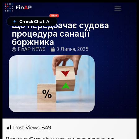
NEW
✦
CheckChat AI
Що передбачає судова
процедура санації
боржника
FinAP NEWS
3 Липня, 2025
Post Views:
849
План санації має містити заходи щодо відновлення