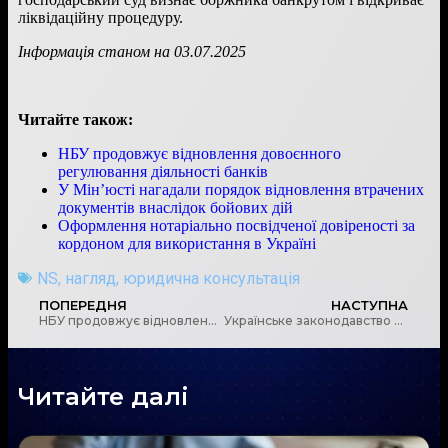
ліквідаційну процедуру.
Інформація станом на 03.07.2025
Читайте також:
НБУ продовжує відновлення довоєнного
регулювання діяльності банків
У Мін’юсті нагадали порядок відновлення втрачених
документів внаслідок бойових дій
Оформлення нотаріально посвідченої довіреності за
кордоном для використання в Україні
NS
,
нагляд
,
юридична консультація
ПОПЕРЕДНЯ
НАСТУПНА
НБУ продовжує відновлення довоєнного регулювання діяльності банків
Українське законодавство передбачає чіткий порядок зміни прізвища, власного імені чи навіть по батькові
Читайте далі