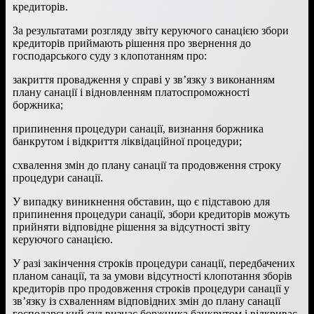
кредиторів.
За результатами розгляду звіту керуючого санацією збори
кредиторів приймають рішення про звернення до
господарського суду з клопотанням про:
закриття провадження у справі у зв’язку з виконанням
плану санації і відновленням платоспроможності
боржника;
припинення процедури санації, визнання боржника
банкрутом і відкриття ліквідаційної процедури;
схвалення змін до плану санації та продовження строку
процедури санації.
У випадку виникнення обставин, що є підставою для
припинення процедури санації, збори кредиторів можуть
прийняти відповідне рішення за відсутності звіту
керуючого санацією.
У разі закінчення строків процедури санації, передбачених
планом санації, та за умови відсутності клопотання зборів
кредиторів про продовження строків процедури санації у
зв’язку із схваленням відповідних змін до плану санації
господарський суд визнає боржника банкрутом і відкриває