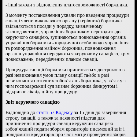
- інші заходи з відновлення платоспроможності боржника.
З моменту постановлення ухвали про введення процедури
санації члени виконавчого органу (керівник) боржника
звільняються з посади у порядку, визначеному
законодавством, управління боржником переходить до
керуючого санацією, зупиняються повноваження органів
управління боржника - юридичної особи щодо управління
та розпорядження майном боржника, повноваження
органів управління передаються керуючому санацією, крім
повноважень, передбачених планом санації.
Процедура санації боржника припиняється достроково в
разі невиконання умов плану санації та/або в разі
невиконання поточних зобов’язань боржника, у зв’язку з
чим господарський суд визнає боржника банкрутом і
відкриває ліквідаційну процедуру.
Звіт керуючого санацією
Відповідно до
статті 57 Кодексу
за 15 днів до завершення
строку санації, а також за наявності підстав для
припинення процедури санації керуючий санацією
зобов’язаний подати зборам кредиторів письмовий звіт і
повідомити кредиторів про час і місце проведення зборів