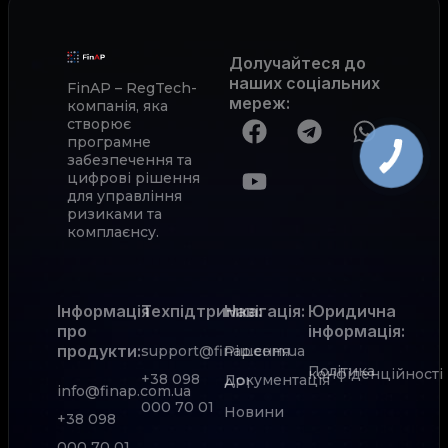
Долучайтеся до
наших соціальних
FinAP – RegTech-
мереж
:
компанія, яка
створює
програмне
забезпечення та
цифрові рішення
для управління
ризиками та
комплаєнсу.
Інформація
Техпідтримка:
Навігація:
Юридична
про
інформація:
продукти:
support@finap.com.ua
Рішення
Політика
конфіденційності
+38 098
Документація
АРІ
info@finap.com.ua
000 70 01
Новини
+38 098
000 70 01