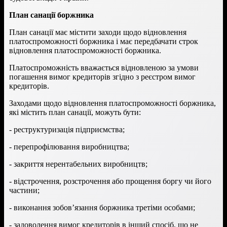
План санації боржника
План санації має містити заходи щодо відновлення
платоспроможності боржника і має передбачати строк
відновлення платоспроможності боржника.
Платоспроможність вважається відновленою за умови
погашення вимог кредиторів згідно з реєстром вимог
кредиторів.
Заходами щодо відновлення платоспроможності боржника,
які містить план санації, можуть бути:
- реструктуризація підприємства;
- перепрофілювання виробництва;
- закриття нерентабельних виробництв;
- відстрочення, розстрочення або прощення боргу чи його
частини;
- виконання зобов’язання боржника третіми особами;
- задоволення вимог кредиторів в інший спосіб, що не