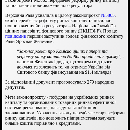
Законопроєкт №5865 передбачає реформу ринку капіталу
та посилення повноважень його регулятора
Верховна Рада ухвалила в цілому законопроєкт
№5865
,
який передбачає реформу ринку капіталу та посилює
повноваження його регулятора – Національної комісії з
цінних паперів та фондового ринку (НКЦПФР). Про це
повідомив
перший заступник голови фінансового комітету
Ради Ярослав Железняк.
"Законопроєкт про Комісію цінних паперів та
реформу ринку капіталів №5865 прийнято в цілому",
-
написав Железняк і додав, що зокрема від цього
документа залежить те, чи отримає Україна від
Світового банку фінансування на $1,4 мільярда.
За відповідний документ проголосувало 279 народних
депутатів.
Мета законопроєкту - побудова на українських ринках
капіталу та організованих товарних ринках ефективної
системи регулювання, нагляду та запобігання
зловживанням. Ухвалення закону передбачає старт реформи
ринку капіталів, що дозволить підприємствам залучати
більше коштів порівняно з кредитами.