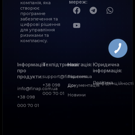
мереж
:
компанія, яка
створює
програмне
забезпечення та
цифрові рішення
для управління
ризиками та
комплаєнсу.
Інформація
Техпідтримка:
Навігація:
Юридична
про
інформація:
продукти:
support@finap.com.ua
Рішення
Політика
конфіденційності
+38 098
Документація
АРІ
info@finap.com.ua
000 70 01
Новини
+38 098
000 70 01