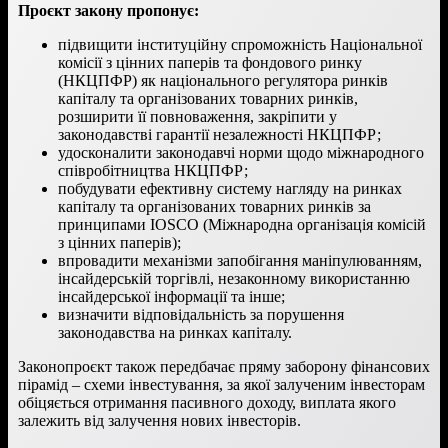
Проєкт закону пропонує:
підвищити інституційну спроможність Національної
комісії з цінних паперів та фондового ринку
(НКЦПФР) як національного регулятора ринків
капіталу та організованих товарних ринків,
розширити її повноваження, закріпити у
законодавстві гарантії незалежності НКЦПФР;
удосконалити законодавчі норми щодо міжнародного
співробітництва НКЦПФР;
побудувати ефективну систему нагляду на ринках
капіталу та організованих товарних ринків за
принципами IOSCO (Міжнародна організація комісій
з цінних паперів);
впровадити механізми запобігання маніпулюванням,
інсайдерській торгівлі, незаконному використанню
інсайдерської інформації та інше;
визначити відповідальність за порушення
законодавства на ринках капіталу.
Законопроєкт також передбачає пряму заборону фінансових
пірамід – схеми інвестування, за якої залученим інвесторам
обіцяється отримання пасивного доходу, виплата якого
залежить від залучення нових інвесторів.