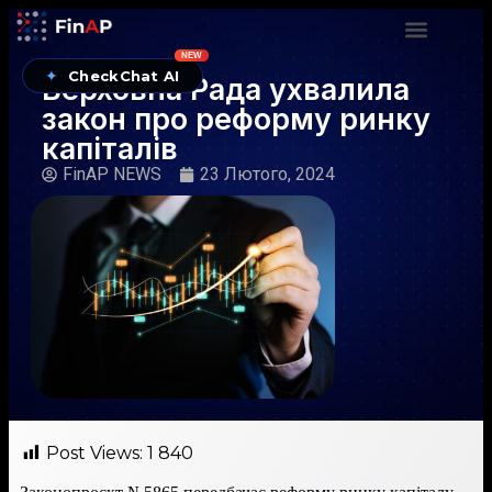
NEW
✦
CheckChat AI
Верховна Рада ухвалила
закон про реформу ринку
капіталів
FinAP NEWS
23 Лютого, 2024
Post Views:
1 840