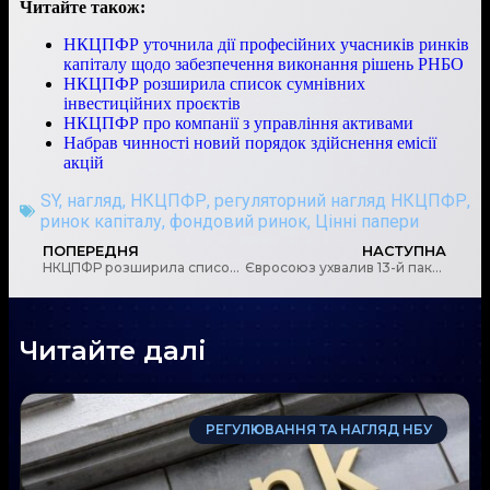
Читайте також:
НКЦПФР уточнила дії професійних учасників ринків
капіталу щодо забезпечення виконання рішень РНБО
НКЦПФР розширила список сумнівних
інвестиційних проєктів
НКЦПФР про компанії з управління активами
Набрав чинності новий порядок здійснення емісії
акцій
SY
,
нагляд
,
НКЦПФР
,
регуляторний нагляд НКЦПФР
,
ринок капіталу
,
фондовий ринок
,
Цінні папери
ПОПЕРЕДНЯ
НАСТУПНА
НКЦПФР розширила список сумнівних інвестиційних проєктів
Євросоюз ухвалив 13-й пакет санкцій проти росії
Читайте далі
РЕГУЛЮВАННЯ ТА НАГЛЯД НБУ