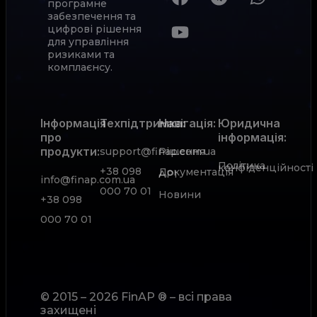
програмне
забезпечення та
цифрові рішення
для управління
ризиками та
комплаєнсу.
Інформація
Техпідтримка:
Навігація:
Юридична
про
інформація:
продукти:
support@finap.com.ua
Рішення
Політика
конфіденційності
+38 098
Документація
АРІ
info@finap.com.ua
000 70 01
Новини
+38 098
000 70 01
© 2015 – 2026 FinAP ® – всі права
захищені