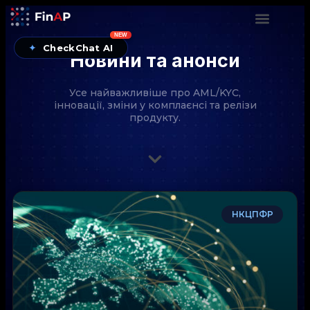
NEW
✦
CheckChat AI
Новини та анонси
Усе найважливіше про AML/KYC,
інновації, зміни у комплаєнсі та релізи
продукту.
CheckChat від FinAP — AI-помічник для перевірок
НКЦПФР