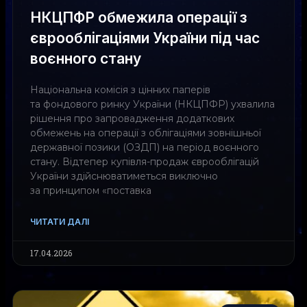
НКЦПФР обмежила операції з
єврооблігаціями України під час
воєнного стану
Національна комісія з цінних паперів
та фондового ринку України (НКЦПФР) ухвалила
рішення про запровадження додаткових
обмежень на операції з облігаціями зовнішньої
державної позики (ОЗДП) на період воєнного
стану. Відтепер купівля-продаж єврооблігацій
України здійснюватиметься виключно
за принципом «поставка
ЧИТАТИ ДАЛІ
17.04.2026