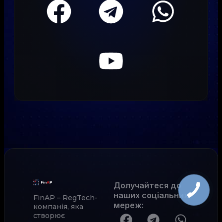
Долучайтеся до
наших соціальних
FinAP – RegTech-
мереж
:
компанія, яка
створює