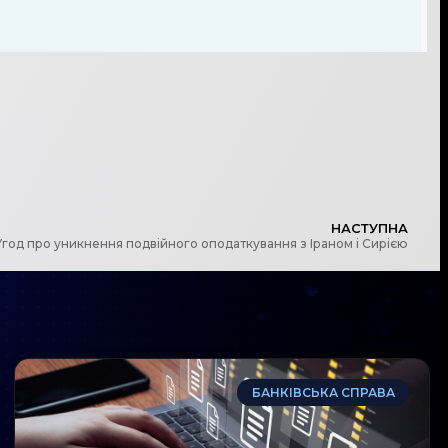
НАСТУПНА
год про уникнення подвійного оподаткування з Іраном і Сирією
БАНКІВСЬКА СПРАВА