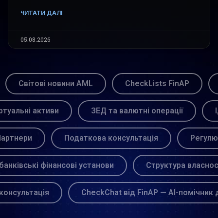
ЧИТАТИ ДАЛІ
05.08.2026
Світові новини AML
CheckLists FinAP
ртуальні активи
ЗЕД та валютні операції
артнери
Податкова консультація
Регулю
банківські фінансові установи
Структура власнос
консультація
CheckChat від FinAP — AI-помічник 