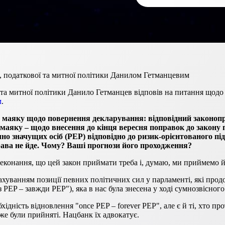
в, податкової та митної політики Данилом Гетманцевим
ї та митної політики Данило
Гетманцев
відповів на питання щодо 
м
.
го маяку щодо повернення декларування: відповідний законо
маяку – щодо внесення до кінця вересня поправок до закону 
но значущих осіб (PEP) відповідно до ризик-орієнтованого пі
рава не йде. Чому? Ваші прогнози його проходження?
конання, що цей закон приймати треба і, думаю, ми приймемо йог
ахуванням позиції певних політичних сил у парламенті, які прод
 PEP – завжди PEP"), яка в нас була знесена у ході сумнозвісного
бхідність відновлення "once PEP – forever PEP", але є й ті, хто
же були прийняті. Нацбанк їх адвокатує.