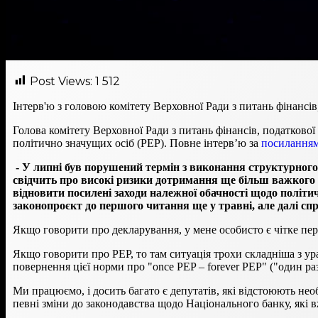
Post Views:
1 512
Інтерв'ю з головою комітету Верховної Ради з питань фінансі
Голова комітету Верховної Ради з питань фінансів, податково
політично значущих осіб (PEP). Повне інтерв’ю за
посилання
- У липні був порушений термін з виконання структурно
свідчить про високі ризики дотримання ще більш важкого 
відновити посилені заходи належної обачності щодо політич
законопроєкт до першого читання ще у травні, але далі сп
Якщо говорити про декларування, у мене особисто є чітке пере
Якщо говорити про PEP, то там ситуація трохи складніша з ур
повернення цієї норми про "once PEP – forever PEP" ("один раз
Ми працюємо, і досить багато є депутатів, які відстоюють нео
певні зміни до законодавства щодо Національного банку, які в