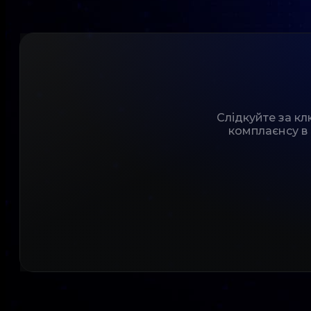
Слідкуйте за к
комплаєнсу в