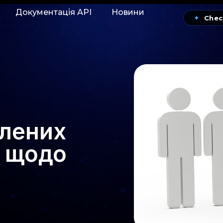
Документація АРІ
Новини
✦
Chec
илених
і щодо