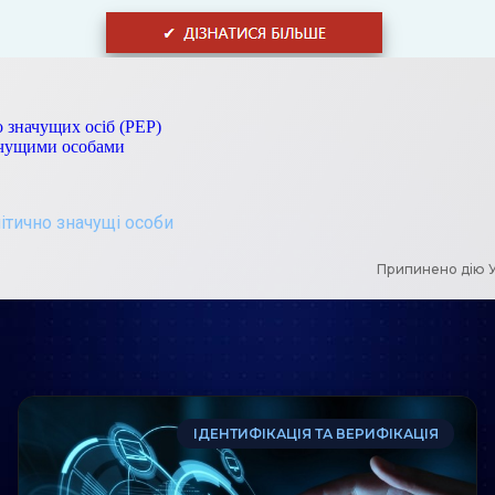
 значущих осіб (РЕР)
начущими особами
ітично значущі особи
Припинено дію У
ІДЕНТИФІКАЦІЯ ТА ВЕРИФІКАЦІЯ