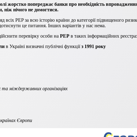
олі жорстко попереджає банки про необхідність впровадження 
 ніж нічого не домогтися.
яд всіх PEP за всю історію країни до категорії підвищеного ризи
дотиснути це питання. Інших варіантів у нас нема.
ійснити перевірку особи на
PEP
в таких інформаційних реєстра
ли
в Україні визначні публічні функції
з 1991 року
их та міждержавних організаціях
в країнах Європи