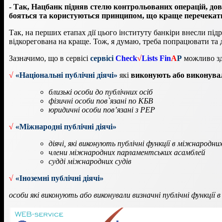
- Так, Нацбанк підняв стелю контрольованих операцій, дов
бояться та користуються принципом, що краще перечекати,
Так, на перших етапах дії цього інституту банкіри внесли підр
відкорегована на краще. Тож, я думаю, треба попрацювати та 
Зазначимо, що в сервісі
сервісі
Check
√
Lists Fin
A
P
можливо зд
√
«Національні публічні діячі»
які
виконують або виконува
близькі особи до публічних осіб
фізичні особи пов`язані по КБВ
юридичні особи пов’язані з РЕР
√
«Міжнародні публічні діячі»
діячі, які виконують публічні функції в міжнародн
члени міжнародних парламентських асамблей
судді міжнародних судів
√
«Іноземні публічні діячі»
особи які виконують або виконували визначні публічні функції 