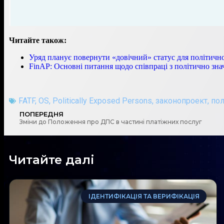
Читайте також:
Уряд планує повернути «довічний» статус для політично
FinAP: Основні питання щодо співпраці з політично з
FATF
,
OS
,
Politically Exposed Persons
,
законопроект
,
пол
ПОПЕРЕДНЯ
Зміни до Положення про ДПС в частині платіжних послуг
Читайте далі
ІДЕНТИФІКАЦІЯ ТА ВЕРИФІКАЦІЯ