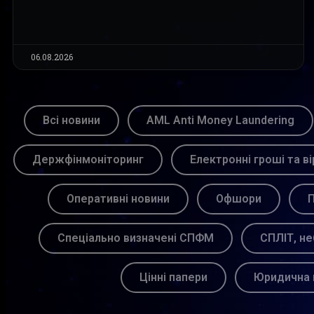
06.08.2026
Всі новини
AML Anti Money Laundering
Держфінмоніторинг
Електронні гроші та ві
Оперативні новини
Офшори
П
Спеціально визначені СПФМ
СПЛІТ, не
Цінні папери
Юридична 