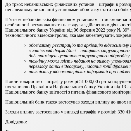
До трьох небанківських фінансових установ – штрафи в розмір
неналежному виконанні установами обов’язку стати на облік 
П’ятьом небанківськім фінансовом установам – письмове заст
особливості регулювання та нагляду за здійсненням діяльності
Національного банку України від 06 березня 2022 року № 39ˮ 
технологічного відеоконтролю, яка має забезпечувати, зокрема
о
бов’язкову реєстрацію та архівацію відеосигналу 
в готівковій формі (далі – працівник структурного
до/з приміщень установи/структурного підрозділу 
технічну можливість надання на вимогу уповноважен
перегляду даних відеоархіву, надання копії фрагме
наявність у відеоматеріалах інформації про найме
Повне товариство – штраф у розмірі 51 000,00 грн за порушен
постановою Правління Національного банку України від 13 ли
Національного банку звітності з питань фінансового монітори
Національний банк також застосував заходи впливу до двох н
Заходи впливу застосовано у вигляді штрафів у розмірі: 330 410
Довідково: