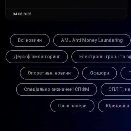
04.08.2026
Всі новини
AML Anti Money Laundering
Держфінмоніторинг
Електронні гроші та ві
Оперативні новини
Офшори
П
Спеціально визначені СПФМ
СПЛІТ, не
Цінні папери
Юридична 