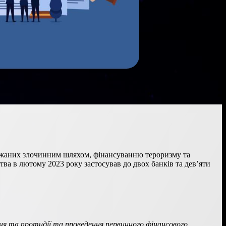
держаних злочинним шляхом, фінансуванню тероризму та
ва в лютому 2023 року застосував до двох банків та дев’яти
ння та протидії та проведення первинного фінансового