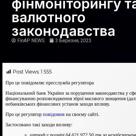
фінмоніторингу т
валютного
законодавства
FinAP NEWS
3 Березня, 2023
Post Views:
1 555
Про це повідомляє пресслужба регулятора
Національний банк України за порушення законодавства у сфе
фінансуванню розповсюдження зброї масового знищення (далі –
небанківських фінансових установ заходи впливу.
Про це регулятор
повідомив
на своєму сайті.
Застосовано такі заходи впливу:
штраф у розмірі 64 621 972,50 грн за незабезпече