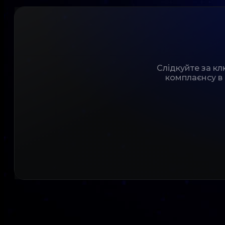
Слідкуйте за к
комплаєнсу в