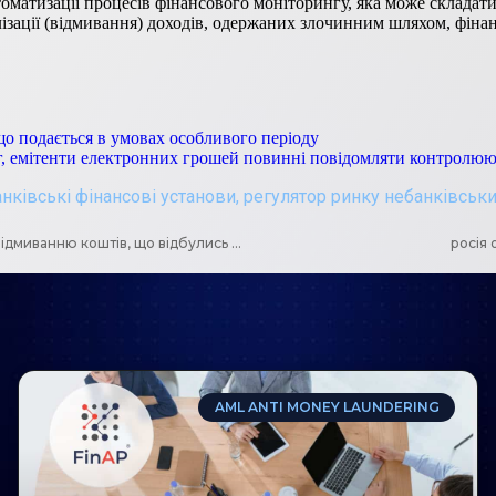
оматизації процесів фінансового моніторингу, яка може складатис
ізації (відмивання) доходів, одержаних злочинним шляхом, фін
що подається в умовах особливого періоду
уг, емітенти електронних грошей повинні повідомляти контролююч
нківські фінансові установи
,
регулятор ринку небанківськи
Дайджест головних подій в міжнародних групах щодо протидії відмиванню коштів, що відбулись в поточному році
росія 
AML ANTI MONEY LAUNDERING