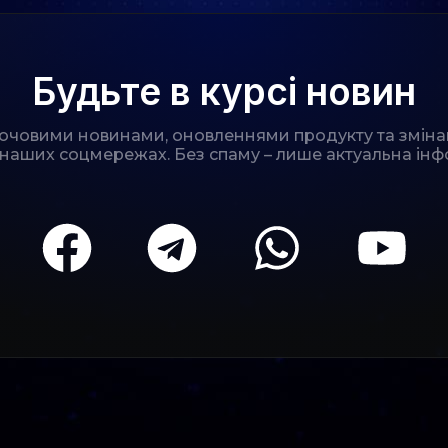
Будьте в курсі новин
лючовими новинами, оновленнями продукту та зміна
 наших соцмережах. Без спаму – лише актуальна інф