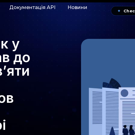
Документація АРІ
Новини
✦
Chec
к у
в до
в’яти
ов
і