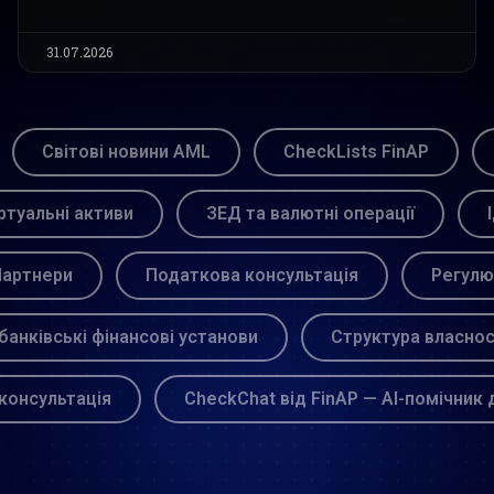
31.07.2026
Світові новини AML
CheckLists FinAP
ртуальні активи
ЗЕД та валютні операції
артнери
Податкова консультація
Регулю
банківські фінансові установи
Структура власнос
консультація
CheckChat від FinAP — AI-помічник 