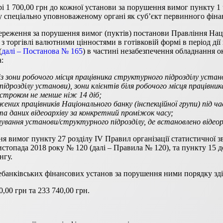
і 1 700,00 грн до кожної установи за порушення вимог пункту 1 ч
у спеціально уповноваженому органі як суб’єкт первинного фіна
ереження за порушення вимог (пуктів) постанови Правління Нац
 з торгівлі валютними цінностями в готівковій формі в період ді
(
далі – Постанова № 165
) в частині незабезпечення обладнання 
:
із зони робочого місця працівника структурного підрозділу устан
 підрозділу установи), зони клієнтів біля робочого місця працівн
строком не менше ніж 14 діб;
их працівників Національного банку (інспекційної групи) під час
нта даних відеоархіву за конкретний проміжок часу;
нування установи/структурного підрозділу, де встановлено віде
ня вимог пункту 27 розділу IV Правил організації статистичної з
стопада 2018 року № 120 (далі – Правила № 120), та пункту 15 д
нгу.
ебанківських фінансових установ за порушення ними порядку зді
,00 грн та 233 740,00 грн.