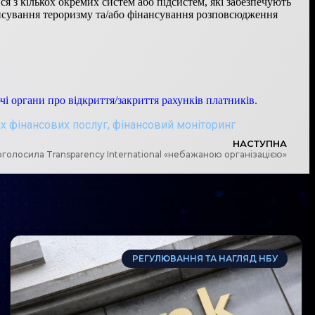
я з кількох окремих систем або підсистем, які забезпечують
ансування тероризму та/або фінансування розповсюдження
і органи про відкриття/закриття рахунків платників.
х фінансових послуг
,
фінансовий моніторинг
НАСТУПНА
оголосила Transparency International «небажаною організацією»
РЕГУЛЮВАННЯ ТА НАГЛЯД НБУ