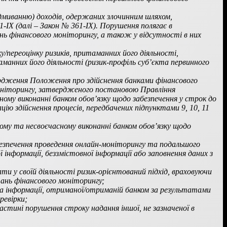
ідмиванню) доходів, одержаних злочинним шляхом,
IХ (далі – Закон № 361-IХ). Порушення полягає в
ь фінансового моніторингу, а також у відсутності в них
у/переоцінку ризиків, притаманних його діяльності,
анних його діяльності (ризик-профіль суб’єкта первинного
ердження Положення про здійснення банками фінансового
 моніторингу, затвердженого постановою Правління
ому виконанні банком обов’язку щодо забезпечення у строк до
 здійснення процесів, передбачених підпунктами 9, 10, 11
ому та несвоєчасному виконанні банком обов’язку щодо
езпечення проведення онлайн-моніторингу та подальшого
 інформації, беззмістовної інформації або заповнення даних з
и у своїй діяльності ризик-орієнтований підхід, враховуючи
итань фінансового моніторингу;
та інформації, отриманої/отриманій банком за результатами
ревірки;
стині порушення строку надання іншої, не зазначеної в