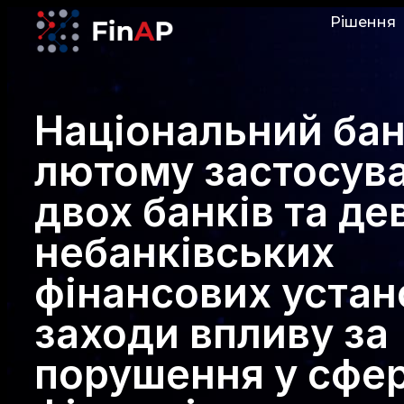
Рішення
Національний бан
лютому застосува
двох банків та де
небанківських
фінансових устан
заходи впливу за
порушення у сфер