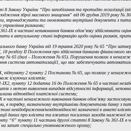
і 8 Закону України “Про запобігання та протидію легалізації (в
дження зброї масового знищенняˮ від 06 грудня 2019 року № 361-
яти, впроваджувати та оновлювати внутрішні документи з питан
 управління ризиками;
61-IХ в частині невиконання банком обов’язку здійснювати оцінк
ти в актуальному стані інформацію щодо оцінки ризиків, притам
ального банку України від 19 травня 2020 року № 65 “Про затв
17, 18 розділу ІІ Положення про здійснення банками фінансового
оку № 65 (далі – Положення № 65). Порушення полягає в неналежн
ня системи автоматизації1, що має забезпечувати автоматизацію
Х, підпункту 2 пункту 2 Постанови № 65, що полягає у неналежн
акож існуючих клієнтів;
-IХ2, пункту 12 додатка 16 до Положення № 65 в частині незаб
тів з метою виявлення випадків відсутності інформації, неповної
илами відповідної платіжної системи;
 в частині неналежного виконання банком обов’язку застосовуват
нтами, в порядку, визначеному внутрішніми документами банку з п
стині невідображення/невідповідності зазначеної в анкеті клієн
зації даних про клієнта та вжитих посилених заходів належної пе
кту “бˮ пункту 11 частини другої статті 8 Закону № 361-IХ в ча
ї на запит спеціально уповноваженого органу;