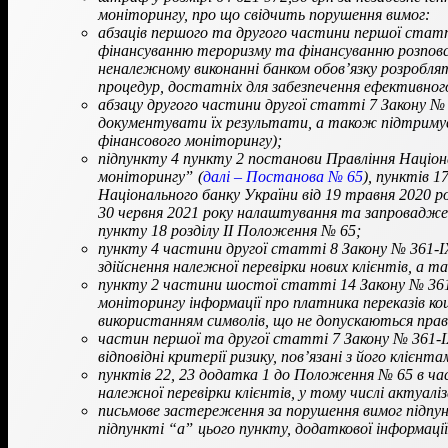
моніторингу, про що свідчить порушення вимог:
абзаців першого та другого частини першої статт
фінансуванню тероризму та фінансуванню розповсю
неналежному виконанні банком обов’язку розробл
процедур, достатніх для забезпечення ефективного
абзацу другого частини другої статті 7 Закону № 3
документувати їх результати, а також підтримува
фінансового моніторингу);
підпункту 4 пункту 2 постанови Правління Націон
моніторингуˮ (
далі – Постанова № 65
), пунктів 
Національного банку України від 19 травня 2020 р
30 червня 2021 року налаштування та запроваджен
пункту 18 розділу ІІ Положення № 65;
пункту 4 частини другої статті 8 Закону № 361-I
здійснення належної перевірки нових клієнтів, а т
пункту 2 частини шостої статті 14 Закону № 361
моніторингу інформації про платника переказів кош
використанням символів, що не допускаються прав
частин першої та другої статті 7 Закону № 361-IХ
відповідні критерії ризику, пов’язані з його кліє
пунктів 22, 23 додатка 1 до Положення № 65 в ча
належної перевірки клієнтів, у тому числі актуалі
письмове застереження за порушення вимог підпун
підпункті “аˮ цього пункту, додаткової інформаці