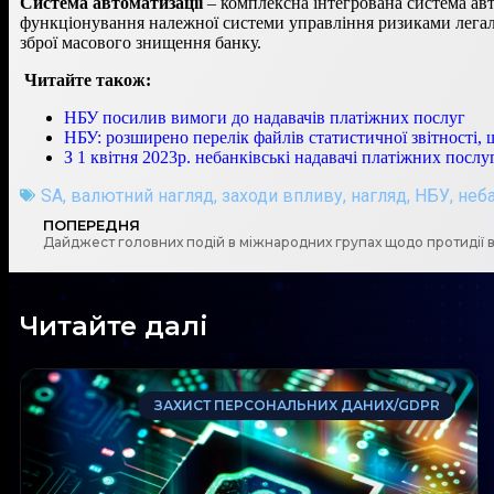
Система автоматизації
– комплексна інтегрована система авт
функціонування належної системи управління ризиками легал
зброї масового знищення банку.
Читайте також:
НБУ посилив вимоги до надавачів платіжних послуг
НБУ: розширено перелік файлів статистичної звітності, 
З 1 квітня 2023р. небанківські надавачі платіжних посл
SA
,
валютний нагляд
,
заходи впливу
,
нагляд
,
НБУ
,
неба
ПОПЕРЕДНЯ
Читайте далі
ЗАХИСТ ПЕРСОНАЛЬНИХ ДАНИХ/GDPR