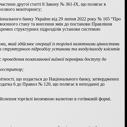
астини другої статті 8 Закону № 361-IХ, що полягає в
нсового моніторингу;
іонального банку України від 29 липня 2022 року № 165 “Про
ї воєнного стану та внесення змін до постанови Правління
окремих структурних підрозділів установи системою
ови, який здійснює операції із торгівлі валютними цінностями
ика структурного підрозділу установи та входу/виходу клієнтів
 проведення позапланової виїзної перевірки доступу до
ореєстратор;
вітності, що подається до Національного банку, затверджених
одатка 6 до Правил № 120, що полягає в неподанні до
йснення торгівлі іноземною валютою в готівковій формі.