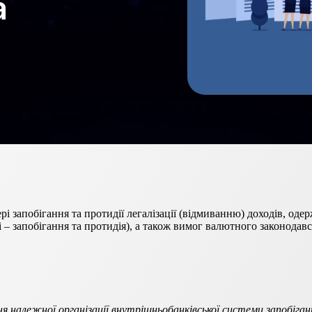
а
рі запобігання та протидії легалізації (відмиванню) доходів, о
 запобігання та протидія), а також вимог валютного законодавст
ння належної організації внутрішньобанківської системи запобіга