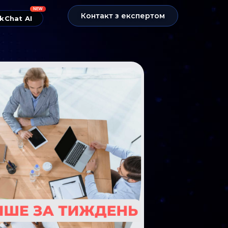
NEW
Контакт з експертом
kChat AI