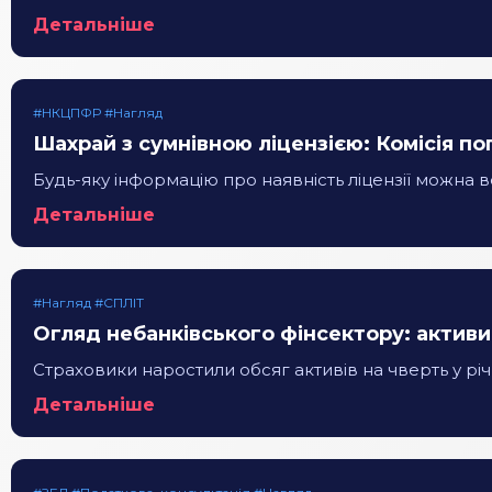
Детальніше
#НКЦПФР #Нагляд
Шахрай з сумнівною ліцензією: Комісія п
Будь-яку інформацію про наявність ліцензії можна в
Детальніше
#Нагляд #СПЛІТ
Огляд небанківського фінсектору: активи
Страховики наростили обсяг активів на чверть у рі
Детальніше