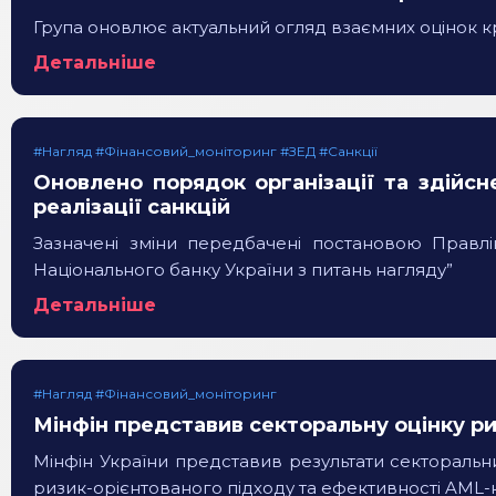
Група оновлює актуальний огляд взаємних оцінок к
Детальніше
#Нагляд #Фінансовий_моніторинг #ЗЕД #Санкції
Оновлено порядок організації та здійсн
реалізації санкцій
Зазначені зміни передбачені постановою Правл
Національного банку України з питань нагляду”
Детальніше
#Нагляд #Фінансовий_моніторинг
Мінфін представив секторальну оцінку ри
Мінфін України представив результати секторальн
ризик-орієнтованого підходу та ефективності AML