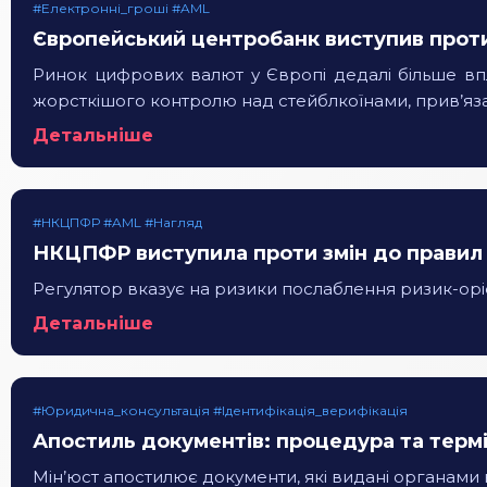
#Електронні_гроші #AML
Європейський центробанк виступив проти 
Ринок цифрових валют у Європі дедалі більше вп
жорсткішого контролю над стейблкоїнами, прив’яз
Детальніше
#НКЦПФР #AML #Нагляд
НКЦПФР виступила проти змін до правил 
Регулятор вказує на ризики послаблення ризик-ор
Детальніше
#Юридична_консультація #Ідентифікація_верифікація
Апостиль документів: процедура та терм
Мін’юст апостилює документи, які видані органами 