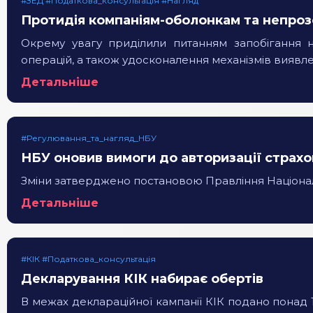
#ЗЕД #Податкова_консультація #Нагляд
Протидія компаніям-оболонкам та непро
Окрему увагу приділили питанням запобігання 
операцій, а також удосконалення механізмів виявл
Детальніше
#Регулювання_та_нагляд_НБУ
НБУ оновив вимоги до авторизації страх
Зміни затверджено постановою Правління Національн
Детальніше
#КІК #Податкова_консультація
Декларування КІК набирає обертів
В межах деклараційної кампанії КІК подано понад 1