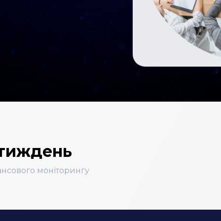
 тиждень
нансового моніторингу