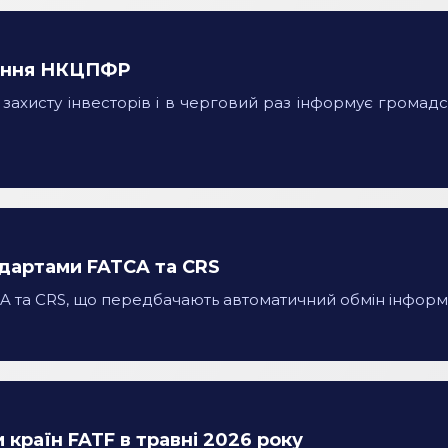
ження НКЦПФР
ахисту інвесторів і в черговий раз інформує громадсь
андартами FATCA та CRS
CA та CRS, що передбачають автоматичний обмін інфор
 країн FATF в травні 2026 року