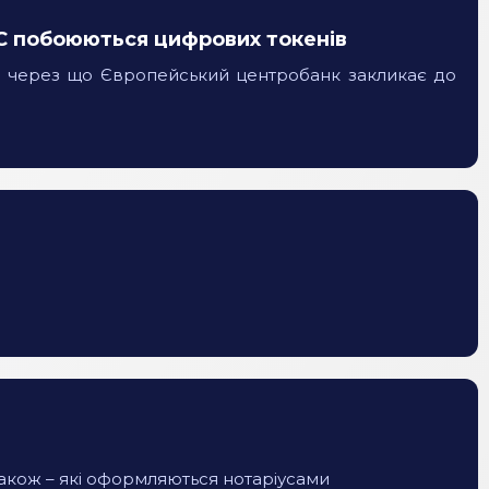
ЄС побоюються цифрових токенів
С, через що Європейський центробанк закликає до
також – які оформляються нотаріусами