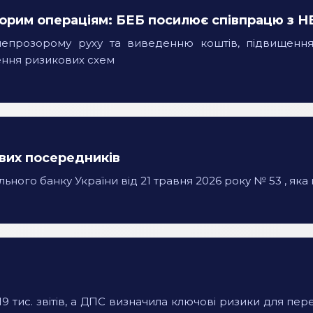
зорим операціям: БЕБ посилює співпрацю з
непрозорому руху та виведенню коштів, підвищення 
ення ризикових схем
ових посередників
ого банку України від 21 травня 2026 року № 53 , яка 
9 тис. звітів, а ДПС визначила ключові ризики для пере