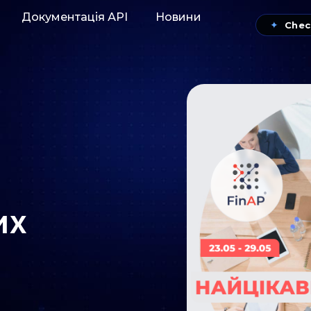
Документація АРІ
Новини
✦
Chec
их