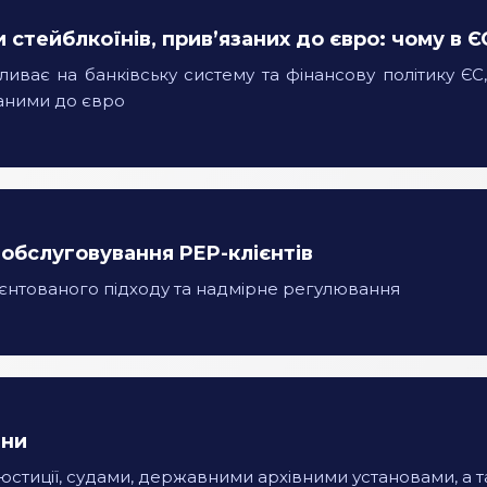
стейблкоїнів, прив’язаних до євро: чому в 
ливає на банківську систему та фінансову політику Є
аними до євро
обслуговування PEP-клієнтів
ієнтованого підходу та надмірне регулювання
іни
юстиції, судами, державними архівними установами, а 