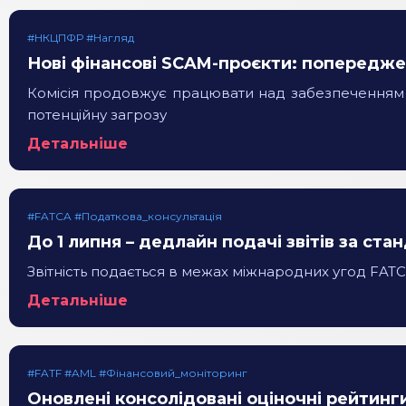
#НКЦПФР #Нагляд
Нові фінансові SCAM-проєкти: поперед
Комісія продовжує працювати над забезпеченням з
потенційну загрозу
Детальніше
#FATCA #Податкова_консультація
До 1 липня – дедлайн подачі звітів за ст
Звітність подається в межах міжнародних угод FAT
Детальніше
#FATF #AML #Фінансовий_моніторинг
Оновлені консолідовані оціночні рейтинги