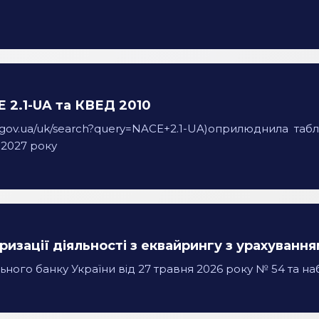
 2.1-UA та КВЕД 2010
t.gov.ua/uk/search?query=NACE+2.1-UA)оприлюднила таб
 2027 року
зації діяльності з еквайрингу з урахування
ого банку України від 27 травня 2026 року № 54 та наб