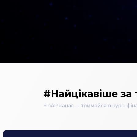
#Найцікавіше за
FinAP канал — тримайся в курсі фі