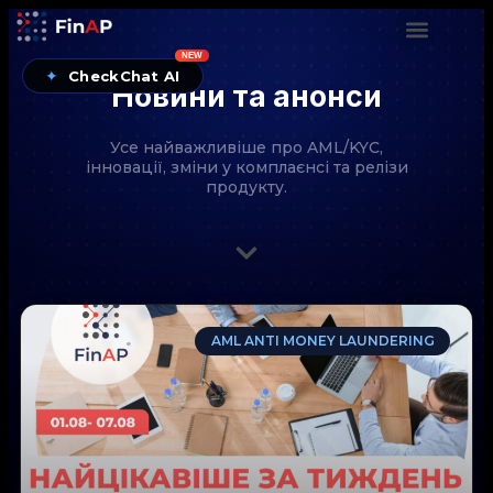
NEW
✦
CheckChat AI
Новини та анонси
Усе найважливіше про AML/KYC,
інновації, зміни у комплаєнсі та релізи
продукту.
CheckChat від FinAP — AI-помічник для перевірок
AML ANTI MONEY LAUNDERING