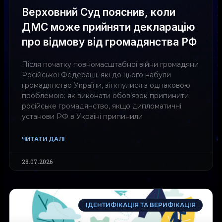
Верховний Суд пояснив, коли
ДМС може прийняти декларацію
про відмову від громадянства РФ
Після початку повномасштабної війни громадяни
Російської Федерації, які до цього набули
громадянство України, зіткнулися з однаковою
проблемою: як виконати обов’язок припинити
російське громадянство, якщо дипломатичні
установи РФ в Україні припинили
ЧИТАТИ ДАЛІ
28.07.2026
ІДЕНТИФІКАЦІЯ ТА ВЕРИФІКАЦІЯ