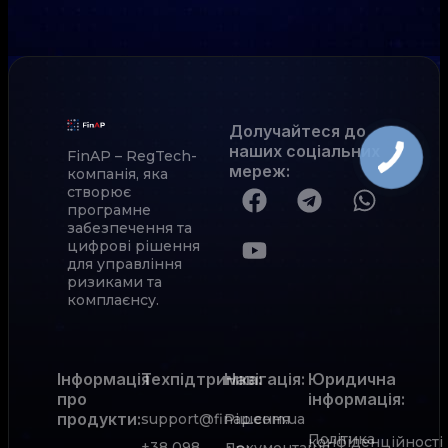
Долучайтеся до
наших соціальних
FinAP – RegTech-
мереж
:
компанія, яка
створює
програмне
забезпечення та
цифрові рішення
для управління
ризиками та
комплаєнсу.
Інформація
Техпідтримка:
Навігація:
Юридична
про
інформація:
продукти:
support@finap.com.ua
Рішення
Політика
конфіденційності
+38 098