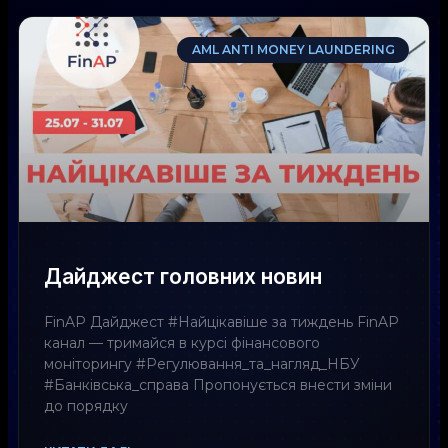
AML ANTI MONEY LAUNDERING
Дайджест головних новин
FinAP Дайджест #Найцікавіше за тиждень FinAP
канал — тримайся в курсі фінансового
моніторингу #Регулювання_та_нагляд_НБУ
#Банківська_справа Пропонується внести зміни
до порядку