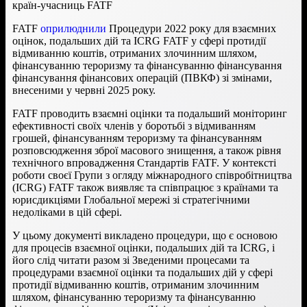
країн-учасниць FATF
FATF
оприлюднили
Процедури 2022 року для взаємних
оцінок, подальших дій та ICRG FATF у сфері протидії
відмиванню коштів, отриманих злочинним шляхом,
фінансуванню тероризму та фінансуванню фінансування
фінансування фінансових операцій (ПВКФ) з
і змінами,
внесеними у червні 2025 року.
FATF проводить взаємні оцінки та подальший моніторинг
ефективності своїх членів у боротьбі з відмиванням
грошей, фінансуванням тероризму та фінансуванням
розповсюдження зброї масового знищення, а також рівня
технічного впровадження Стандартів FATF. У контексті
роботи своєї Групи з огляду міжнародного співробітництва
(ICRG) FATF також виявляє та співпрацює з країнами та
юрисдикціями Глобальної мережі зі стратегічними
недоліками в цій сфері.
У цьому документі викладено процедури, що є основою
для процесів взаємної оцінки, подальших дій та ICRG, і
його слід читати разом зі Зведеними процесами та
процедурами взаємної оцінки та подальших дій у сфері
протидії відмиванню коштів, отриманим злочинним
шляхом, фінансуванню тероризму та фінансуванню