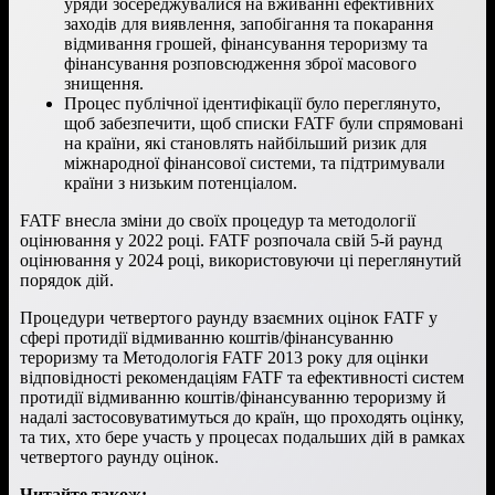
уряди зосереджувалися на вживанні ефективних
заходів для виявлення, запобігання та покарання
відмивання грошей, фінансування тероризму та
фінансування розповсюдження зброї масового
знищення.
Процес публічної ідентифікації було переглянуто,
щоб забезпечити, щоб списки FATF були спрямовані
на країни, які становлять найбільший ризик для
міжнародної фінансової системи, та підтримували
країни з низьким потенціалом.
FATF внесла зміни до своїх процедур та методології
оцінювання у 2022 році. FATF розпочала свій 5-й раунд
оцінювання у 2024 році, використовуючи ці переглянутий
порядок дій.
Процедури четвертого раунду взаємних оцінок FATF у
сфері протидії відмиванню коштів/фінансуванню
тероризму та Методологія FATF 2013 року для оцінки
відповідності рекомендаціям FATF та ефективності систем
протидії відмиванню коштів/фінансуванню тероризму й
надалі застосовуватимуться до країн, що проходять оцінку,
та тих, хто бере участь у процесах подальших дій в рамках
четвертого раунду
оцінок.
Читайте також: