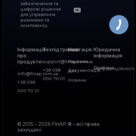
забезпечення та
цифрові рішення
для управління
ризиками та
комплаєнсу.
Інформація
Техпідтримка:
Навігація:
Юридична
про
інформація:
продукти:
support@finap.com.ua
Рішення
Політика
конфіденційності
+38 098
Документація
АРІ
info@finap.com.ua
000 70 01
Новини
+38 098
000 70 01
© 2015 – 2026 FinAP ® – всі права
захищені