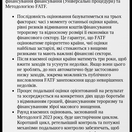
фінансування фінансування (Універсальні процедури) та
Методологією FATF.
Послідовність оцінювання базуватиметься на трьох
факторах: часі з моменту останньої оцінки країни,
рівні ризиків відмивання коштів/фінансування
тероризму та відносному розмірі її економіки та
фінансового сектору. Це гарантує, що FATF
оцінюватиме пріоритетно країни, чиї оцінки
найбільш застарілі, які стикаються з вищими
ризиками та мають важливі фінансові сектори.
Після взаємної оцінки країни матимуть три роки, щоб
вжити заходів та усунути недоліки. Якщо вони цього
не зроблять, до них автоматично буде застосовано
низку заходів, зокрема можливість публічного
висловлення FATF занепокоєння щодо невирішених
недоліків.
Процес подальшої оцінки орієнтований на результат
та зосереджується на конкретних діях щодо боротьби
з відмиванням грошей, фінансуванням тероризму та
фінансуванням зброї масового знищення.
Раунд взаємних оцінювань, заснований на
Методології 2023 року, буде шестирічним циклом.
Коротший цикл, ретельніший контроль та потужні
механізми подальшого контролю забезпечать, щоб