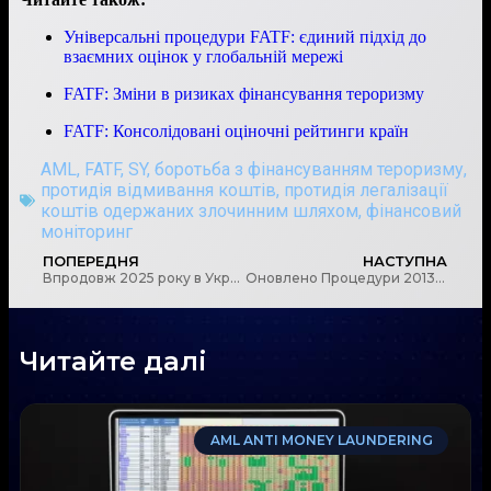
Універсальні процедури FATF: єдиний підхід до
взаємних оцінок у глобальній мережі
FATF: Зміни в ризиках фінансування тероризму
FATF: Консолідовані оціночні рейтинги країн
AML
,
FATF
,
SY
,
боротьба з фінансуванням тероризму
,
протидія відмивання коштів
,
протидія легалізації
коштів одержаних злочинним шляхом
,
фінансовий
моніторинг
ПОПЕРЕДНЯ
НАСТУПНА
Впродовж 2025 року в Україні вже заблоковано 133 нелегальні онлайн-казино
Оновлено Процедури 2013 року для четвертого раунду взаємних оцінок FATF
Читайте далі
AML ANTI MONEY LAUNDERING