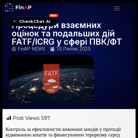
NEW
✦
CheckChat AI
Процедури взаємних
оцінок та подальших дій
FATF/ICRG у сфері ПВК/ФТ
FinAP NEWS
10 Липня, 2025
Post Views:
597
Контроль за ефективністю виконаня заходів у протидії
відмиванню коштів та фінансуванню тероризму серед