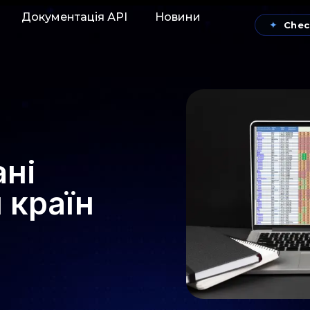
Документація АРІ
Новини
✦
Chec
ані
 країн