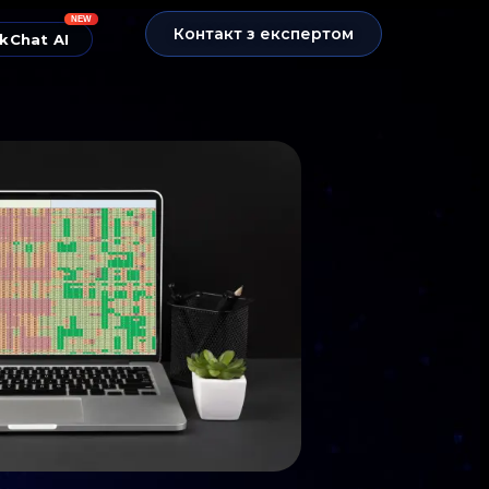
NEW
Контакт з експертом
kChat AI