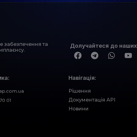
не забезпечення та
Долучайтеся до наших
мплаєнсу.
ка:
Навігація:
ap.com.ua
Рішення
Документація АРІ
70 01
Новини