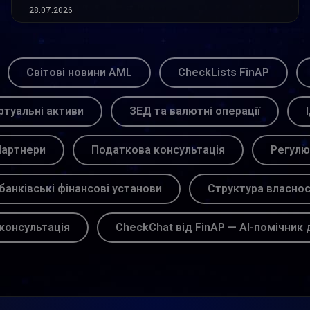
28.07.2026
Світові новини AML
CheckLists FinAP
ртуальні активи
ЗЕД та валютні операції
артнери
Податкова консультація
Регулю
банківські фінансові установи
Структура власнос
консультація
CheckChat від FinAP — AI-помічник 