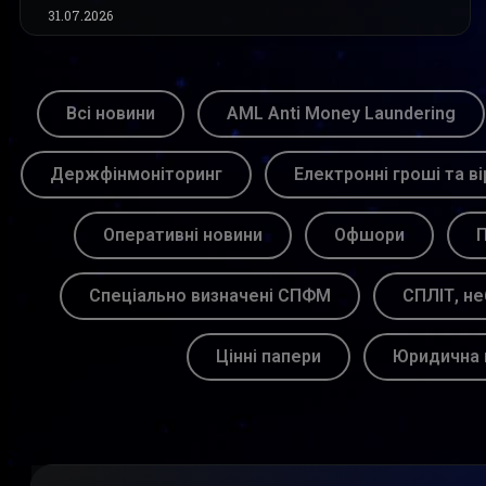
31.07.2026
Всі новини
AML Anti Money Laundering
Держфінмоніторинг
Електронні гроші та ві
Оперативні новини
Офшори
П
Спеціально визначені СПФМ
СПЛІТ, не
Цінні папери
Юридична 