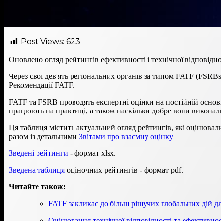
Post Views:
623
Оновлено огляд рейтингів ефективності і технічної відповідно
Через свої дев'ять регіональних органів за типом FATF (FSRB
Рекомендації FATF.
FATF та FSRB проводять експертні оцінки на постійній основ
працюють на практиці, а також наскільки добре вони виконал
Ця таблиця містить актуальний огляд рейтингів, які оцінювали
разом із детальними
Звітами про взаємну оцінку
Зведені рейтинги
- формат xlsx.
Зведена таблиця
оціночних рейтингів - формат pdf.
Читайте також:
FATF закликає до більш рішучих глобальних дій д
Оцінювання технічної відповідності та ефективнос