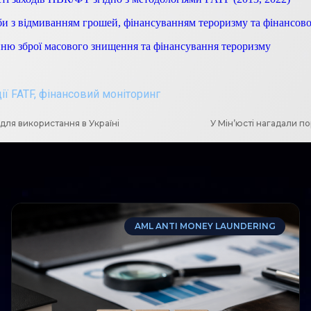
би з відмиванням грошей, фінансуванням тероризму та фінансов
анню зброї масового знищення та фінансування тероризму
ї FATF
,
фінансовий моніторинг
для використання в Україні
У Мін’юсті нагадали п
AML ANTI MONEY LAUNDERING