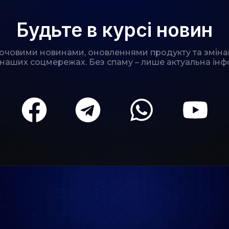
Будьте в курсі новин
лючовими новинами, оновленнями продукту та зміна
 наших соцмережах. Без спаму – лише актуальна інф