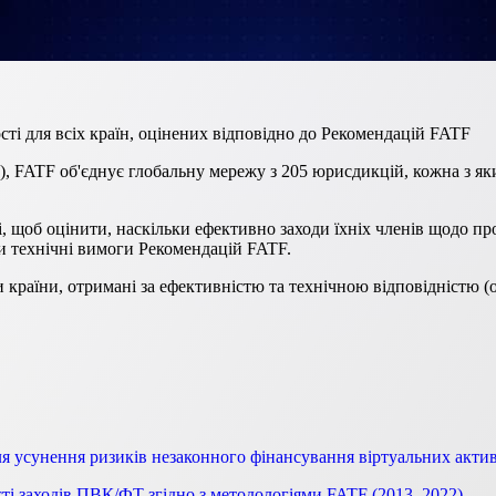
сті для всіх країн, оцінених відповідно до Рекомендацій FATF
s), FATF об'єднує глобальну мережу з 205 юрисдикцій, кожна з я
і, щоб оцінити, наскільки ефективно заходи їхніх членів щодо п
и технічні вимоги Рекомендацій FATF.
 країни, отримані за ефективністю та технічною відповідністю (о
ля усунення ризиків незаконного фінансування віртуальних актив
ті заходів ПВК/ФТ згідно з методологіями FATF (2013, 2022)