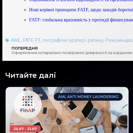
Нові керівні принципи FATF, щодо заходів бороть
FATF: глобальна вразливість у протидії фінансув
AML
,
FATF
,
PT
,
географічні критерії ризику
,
Рекомендаці
ПОПЕРЕДНЯ
Оформлення нотаріально посвідченої довіреності за кордоном 
Читайте далі
AML ANTI MONEY LAUNDERING