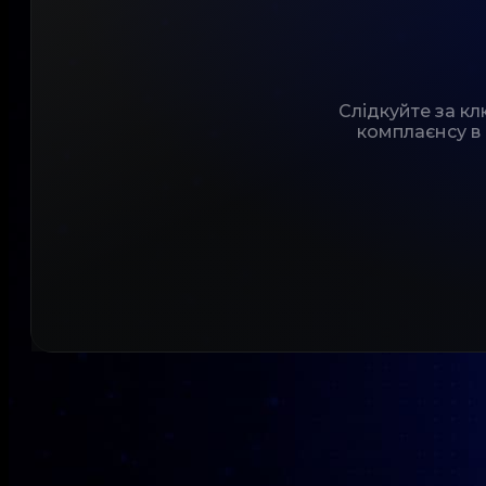
Слідкуйте за к
комплаєнсу в