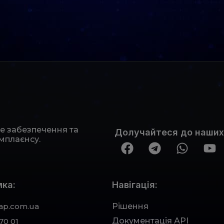
не забезпечення та
Долучайтеся до наших
мплаєнсу.
ка:
Навігація:
ap.com.ua
Рішення
Документація АРІ
70 01