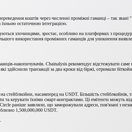
реведення коштів через численні проміжні гаманці – так звані 
 їхньою остаточною інтеграцією.
вуються злочинцями, зростає, особливо на платформах з процеду
льшого використання проміжних гаманців для уникнення виявлен
манців-накопичувачів. Chainalysis рекомендує відстежувати саме 
які здійснили транзакції за два кроки від біржі, отримали біткойн
 на стейблкойни, насамперед на USDT. Більшість стейблкойнів, 
и та керувати їхніми смарт-контрактами. Ці емітенти можуть відс
 Circle раніше заявляли, що заморожували адреси, пов'язані з не
иблизно 1,500,000,000 USDT.
.