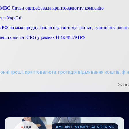
ри МВС Литви оштрафувала криптовалютну компанію
 в Україні
в РФ на міжнародну фінансову систему зростає, зупинення член
дальших дій та ICRG у рамках ПВК/ФТ/КПФ
онні гроші
,
криптовалюта
,
протидія відмивання коштів
,
фін
Уряд 
AML ANTI MONEY LAUNDERING