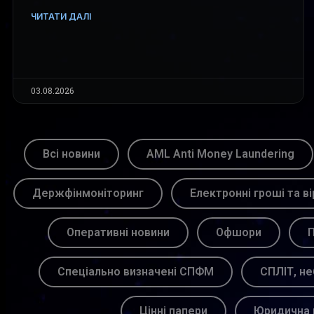
ЧИТАТИ ДАЛІ
03.08.2026
Всі новини
AML Anti Money Laundering
Держфінмоніторинг
Електронні гроші та ві
Оперативні новини
Офшори
П
Спеціально визначені СПФМ
СПЛІТ, не
Цінні папери
Юридична 