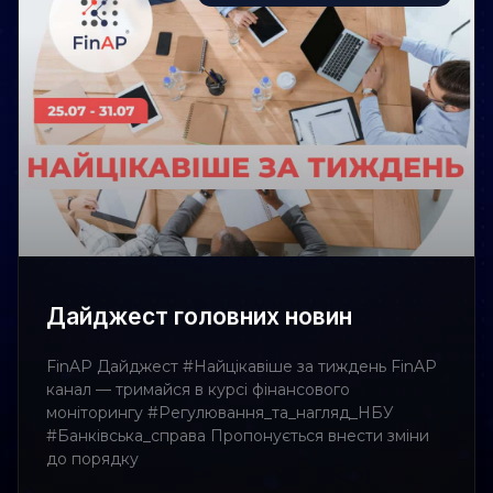
Дайджест головних новин
FinAP Дайджест #Найцікавіше за тиждень FinAP
канал — тримайся в курсі фінансового
моніторингу #Регулювання_та_нагляд_НБУ
#Банківська_справа Пропонується внести зміни
до порядку