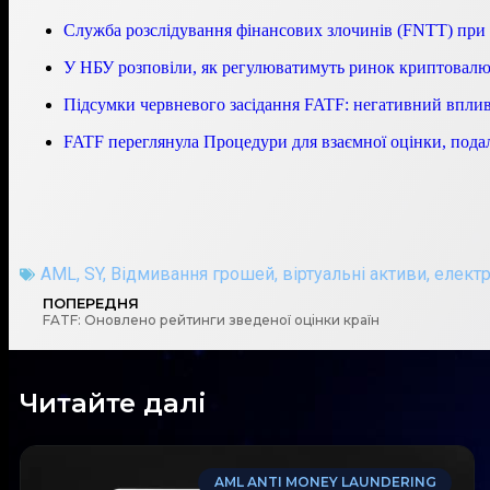
Служба розслідування фінансових злочинів (FNTT) п
У НБУ розповіли, як регулюватимуть ринок криптовалют
Підсумки червневого засідання FATF: негативний впли
FATF переглянула Процедури для взаємної оцінки, по
AML
,
SY
,
Відмивання грошей
,
віртуальні активи
,
електр
ПОПЕРЕДНЯ
FATF: Оновлено рейтинги зведеної оцінки країн
Читайте далі
AML ANTI MONEY LAUNDERING