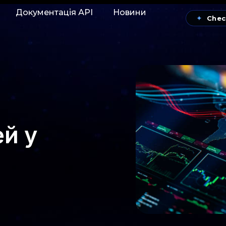
Документація АРІ
Новини
✦
Chec
й у