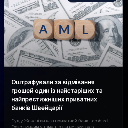
Оштрафували за відмівання
грошей один із найстаріших та
найпрестижніших приватних
банків Швейцарії
Суд у Женеві визнав приватний банк Lombard
Odier винним у тому, що він не вжив усіх