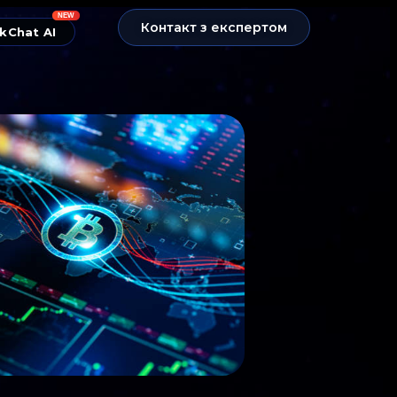
NEW
Контакт з експертом
kChat AI