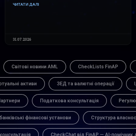
ЧИТАТИ ДАЛІ
31.07.2026
Світові новини AML
CheckLists FinAP
ртуальні активи
ЗЕД та валютні операції
артнери
Податкова консультація
Регулю
банківські фінансові установи
Структура власнос
консультація
CheckChat від FinAP — AI-помічник 