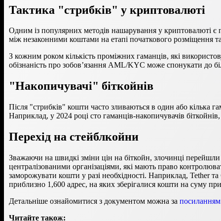
Тактика "стрибків" у криптовалюті
Одним із популярних методів нашарування у криптовалюті є пе
між незаконними коштами на етапі початкового розміщення та
З кожним роком кількість проміжних гаманців, які використо
обізнаність про зобов’язання AML/KYC може спонукати до бі
"Накопичувачі" біткойнів
Після "стрибків" кошти часто зливаються в один або кілька га
Наприклад, у 2024 році сто гаманців-накопичувачів біткойнів, 
Перехід на стейблкойни
Зважаючи на швидкі зміни цін на біткойн, злочинці перейшли
централізованими організаціями, які мають право контролюват
заморожувати кошти у разі необхідності. Наприклад, Tether та
приблизно 1,600 адрес, на яких зберігалися кошти на суму пр
Детальніше ознайомитися з документом можна за
посиланням
Читайте також: