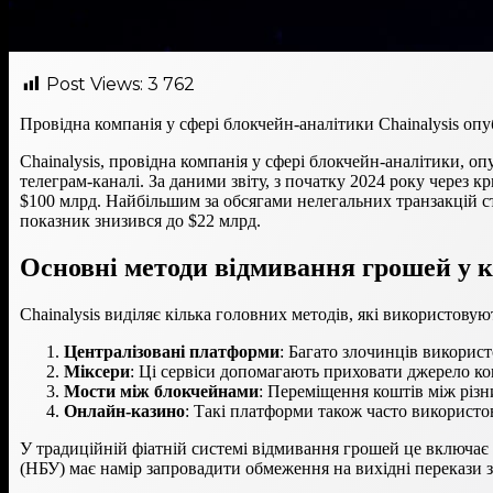
Post Views:
3 762
Провідна компанія у сфері блокчейн-аналітики Chainalysis оп
Chainalysis, провідна компанія у сфері блокчейн-аналітики, о
телеграм-каналі. За даними звіту, з початку 2024 року через 
$100 млрд. Найбільшим за обсягами нелегальних транзакцій ста
показник знизився до $22 млрд.
Основні методи відмивання грошей у 
Chainalysis виділяє кілька головних методів, які використов
Централізовані платформи
: Багато злочинців використ
Міксери
: Ці сервіси допомагають приховати джерело ко
Мости між блокчейнами
: Переміщення коштів між різ
Онлайн-казино
: Такі платформи також часто використо
У традиційній фіатній системі відмивання грошей це включає 
(НБУ) має намір запровадити обмеження на вихідні перекази з 