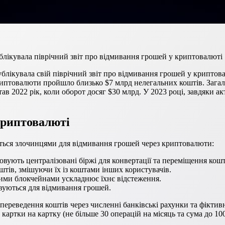
ублікувала піврічний звіт про відмивання грошей у криптовалюті
публікувала свій піврічний звіт про відмивання грошей у крипто
криптовалюти пройшло близько $7 млрд нелегальних коштів. Загало
в 2022 рік, коли оборот досяг $30 млрд. У 2023 році, завдяки ак
криптовалюті
уються злочинцями для відмивання грошей через криптовалюти:
овують централізовані біржі для конвертації та переміщення кошт
штів, змішуючи їх із коштами інших користувачів.
ними блокчейнами ускладнює їхнє відстеження.
вуються для відмивання грошей.
переведення коштів через численні банківські рахунки та фіктив
картки на картку (не більше 30 операцій на місяць та сума до 10