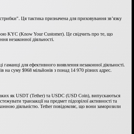
"стрибки". Ця тактика призначена для приховування зв’язку
рою KYC (Know Your Customer). Це свідчить про те, що
ня незаконної діяльності.
ці гаманці для ефективного виявлення незаконної діяльності.
ів на суму $968 мільйонів з понад 14 970 різних адрес.
таких як USDT (Tether) та USDC (USD Coin), випускаються
тежувати транзакції на предмет підозрілої активності та
законною діяльністю. Tether повідомляє, що вони заморозили