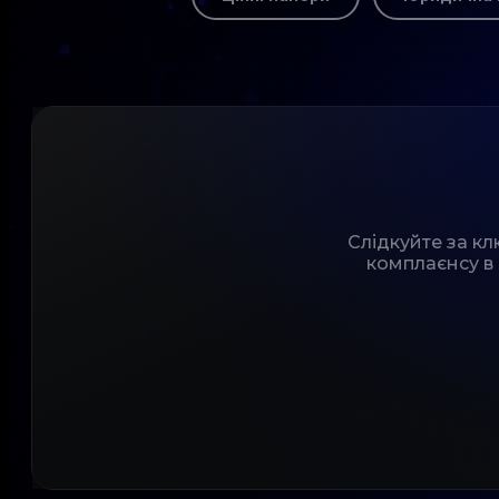
Слідкуйте за к
комплаєнсу в