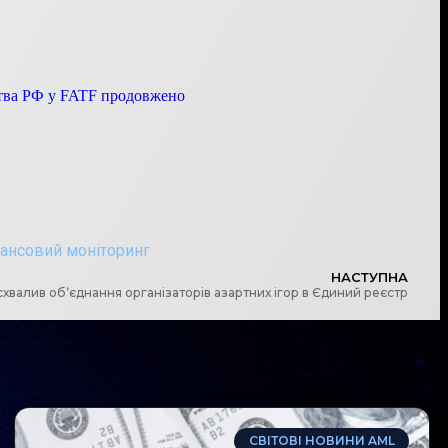
ства РФ у FATF продовжено
ансовий моніторинг
НАСТУПНА
схвалив обʼєднання організаторів азартних ігор в Єдиний реєстр
СВІТОВІ НОВИНИ AML