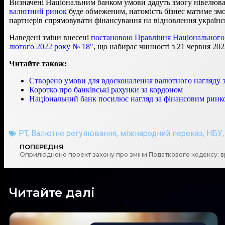
Визначені Національним банком умови дадуть змогу нівелюват
валютний ринок
буде обмеженим, натомість бізнес матиме зм
партнерів спрямовувати фінансування на відновлення українсь
Наведені зміни внесені
постановою Правління Національного б
лютого 2022 року № 18"
, що набирає чинності з 21 червня 202
Читайте також:
Створено умови для вдосконалення валютного нагляду з
Коротко про банківські рахунки за кордоном
Національний банк посилює нагляд за фінансовим ринк
PT
,
Валютне регулювання
,
міжнародний переказ
,
НБУ
ПОПЕРЕДНЯ
Читайте далі