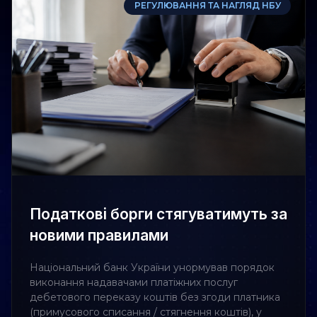
РЕГУЛЮВАННЯ ТА НАГЛЯД НБУ
Податкові борги стягуватимуть за
новими правилами
Національний банк України унормував порядок
виконання надавачами платіжних послуг
дебетового переказу коштів без згоди платника
(примусового списання / стягнення коштів), у