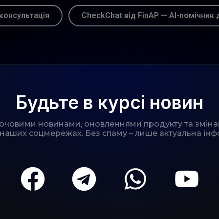
консультація
CheckChat від FinAP — AI-помічник 
Будьте в курсі новин
лючовими новинами, оновленнями продукту та зміна
 наших соцмережах. Без спаму – лише актуальна інф