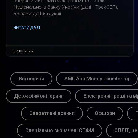
операцій Системи електронних платежів
Національного банку України (далі – ТрекСЕП).
Змінами до Інструкції
ЧИТАТИ ДАЛІ
07.08.2026
Всі новини
AML Anti Money Laundering
Держфінмоніторинг
Електронні гроші та ві
Оперативні новини
Офшори
П
Спеціально визначені СПФМ
СПЛІТ, не