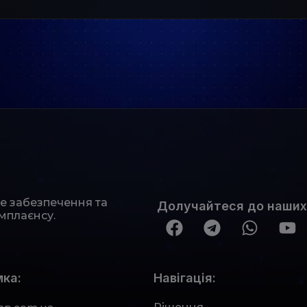
не забезпечення та
Долучайтеся до наших
мплаєнсу.
ка:
Навігація: