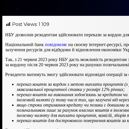
Post Views:
1 109
НБУ дозволив резидентам здійснювати перекази за кордон дл
Національний банк
повідомляє
на своєму інтернет-ресурсі, п
залучення ресурсів для відбудови й відновлення економіки Ук
Так, з 21 червня 2023 року НБУ дасть можливість резидентам
за кордону після 20 червня 2023 року на рахунки позичальник
Резиденти матимуть змогу здійснювати відповідні операції з
переказ коштів за кордон з метою виплати процентів (з 
максимальної процентної ставки у розмірі 12% річних;
переказ коштів на виконання зобов'язань за кредитом чи
іноземній валюті (у тому числі тих, що залучені від нере
якщо строки отримання кредиту чи позики є довшими за
позичальником лише за рахунок власних коштів в іноземн
іноземну валюту для виплати процентів, комісій, зборів
переказ коштів для дострокового повернення коштів за 