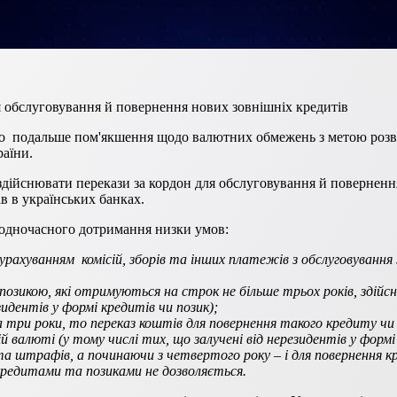
я обслуговування й повернення нових зовнішніх кредитів
ро подальше пом'якшення щодо валютних обмежень з метою розвит
раїни.
 здійснювати перекази за кордон для обслуговування й поверненн
ів в українських банках.
а одночасного дотримання низки умов:
урахуванням комісій, зборів та інших платежів з обслуговування
 позикою, які отримуються на строк не більше трьох років, здій
зидентів у формі кредитів чи позик);
 три роки, то переказ коштів для повернення такого кредиту ч
ій валюті (у тому числі тих, що залучені від нерезидентів у фор
 та штрафів, а починаючи з четвертого року – і для повернення к
кредитами та позиками не дозволяється.