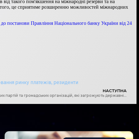
 від такого пом'якшення на міжнародні резерви та на
ім того, це сприятиме розширенню можливостей міжнародних
 до постанови Правління Національного банку України від 24
вання ринку платежів
,
резиденти
НАСТУПНА
СБУ опублікувала перелік російських партій та громадських організацій, які загрожують державній безпеці України