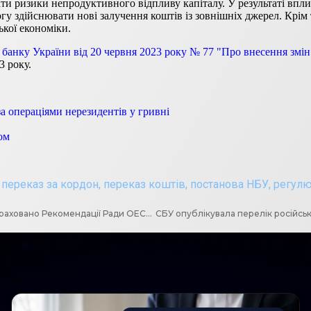
и ризики непродуктивного відпливу капіталу. У результаті вплив
огу здійснювати нові залучення коштів із зовнішніх джерел. Кр
кої економіки.
анку України від 20 червня 2023 року № 77 "Про внесення змін
3 року.
а операціями нерезидентів у гривні
ом
,
переказ за кордон
,
переказ коштів
,
постанова НБУ
,
регулю
Оприлюднено проект закону про зміни Податкового кодексу: враховано Рекомендації Ради ОЕСР для боротьби з підкупом іноземних посадових осіб