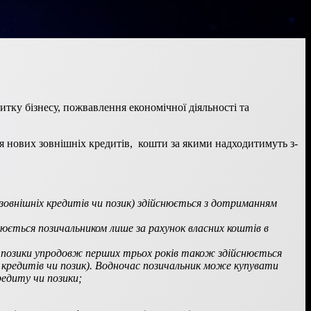
ку бізнесу, пожвавлення економічної діяльності та
я нових зовнішніх кредитів, кошти за якими надходитимуть з-
 зовнішніх кредитів чи позик) здійснюється з дотриманням
снюється позичальником лише за рахунок власних коштів в
и позики упродовж перших трьох років також здійснюється
мі кредитів чи позик). Водночас позичальник може купувати
редиту чи позики;