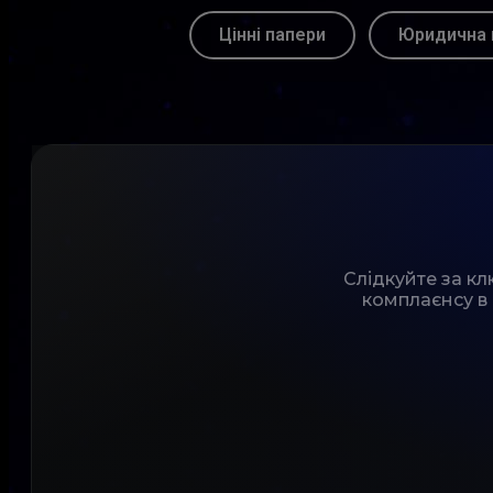
Цінні папери
Юридична 
Слідкуйте за к
комплаєнсу в