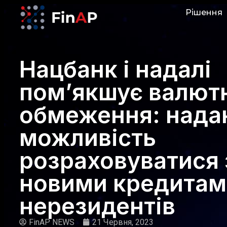
Рішення
Нацбанк і надалі
пом’якшує валют
обмеження: нада
можливість
розраховуватися 
новими кредитам
нерезидентів
FinAP NEWS
21 Червня, 2023