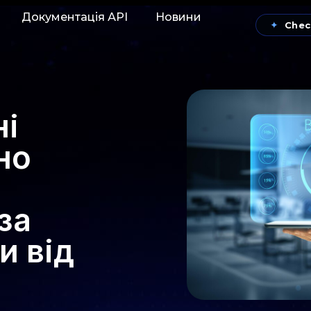
Документація АРІ
Новини
✦
Chec
ні
но
за
и від