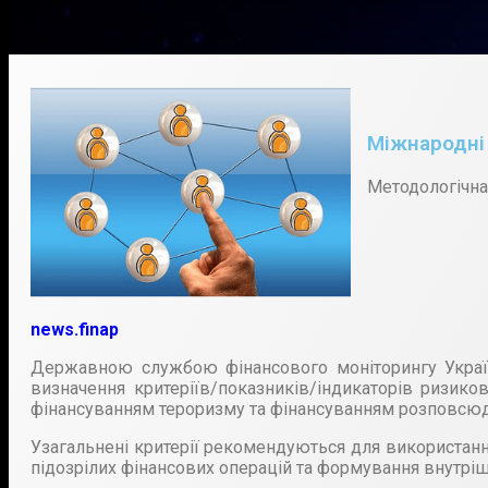
Міжнародні 
Методологічна
news.finap
Державною службою фінансового моніторингу Украї
визначення критеріїв/показників/індикаторів ризико
фінансуванням тероризму та фінансуванням розповсю
Узагальнені критерії рекомендуються для використанн
підозрілих фінансових операцій та формування внутріш