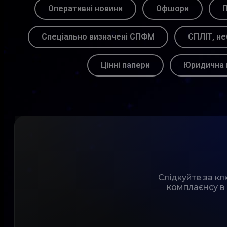
Оперативні новини
Офшори
П
Спеціально визначені СПФМ
СПЛІТ, не
Цінні папери
Юридична 
Слідкуйте за к
комплаєнсу в