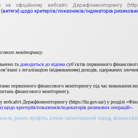
 офіційному вебсайті Держфінмоніторингу (https://
 (витяги) щодо критеріїв/показників/індикаторів ризикових
сового моніторингу.
льнено та
доводиться до відома
суб’єктів первинного фінансовог
пов’язані з легалізацією (відмиванням) доходів, одержаних зло
ктами первинного фінансового моніторингу під час виконання в
питань фінансового моніторингу.
ебсайті Держфінмоніторингу (https://fiu.gov.ua/) у розділі «Фі
) щодо критеріїв/показників/індикаторів ризикових операцій».
зиків
,
ризик профіль
,
ризик-орієнтований підхід
,
фінансови