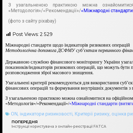
З узагальненою практикою можна ознайомитися на
«Методологія»/«Рекомендації»/
«Міжнародні стандарти
(фото з сайту pixabay)
Post Views:
2 529
Міжнародні стандарти щодо індикаторів ризикових операцій
Методологічна допомога ДСФМУ суб’єктам первинного фінан
Державною службою фінансового моніторингу України узага
показників/індикаторів ризикових операцій, що можуть бути 
розповсюдження зброї масового знищення.
Узагальнені критерії рекомендуються для використання суб’є
фінансових операцій та формування внутрішніх документів з 
З узагальненою практикою можна ознайомитися на офіційному в
«Методологія»/«Рекомендації»/
«Міжнародні стандарти (витяги
ON
,
індикатори ризиковості
,
Критерії ризику
,
оцінка ри
ПОПЕРЕДНЯ
Інструкції користувача з онлайн-реєстрації FATCA