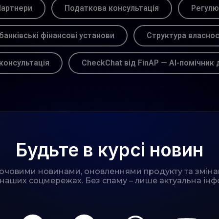
артнери
Податкова консультація
Регулю
банківські фінансові установи
Структура власнос
консультація
CheckChat від FinAP — AI-помічник 
Будьте в курсі новин
лючовими новинами, оновленнями продукту та зміна
 наших соцмережах. Без спаму – лише актуальна інф