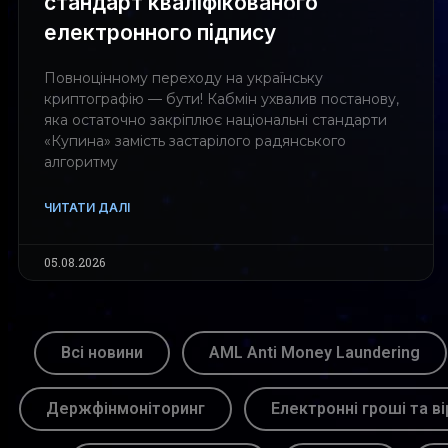
стандарт кваліфікованого
електронного підпису
Повноцінному переходу на українську
криптографію — бути! Кабмін ухвалив постанову,
яка остаточно закріплює національні стандарти
«Купина» замість застарілого радянського
алгоритму
ЧИТАТИ ДАЛІ
05.08.2026
Всі новини
AML Anti Money Laundering
Держфінмоніторинг
Електронні гроші та ві