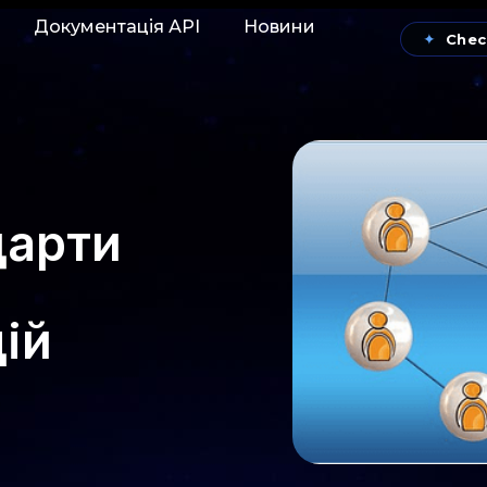
Документація АРІ
Новини
✦
Chec
дарти
ій