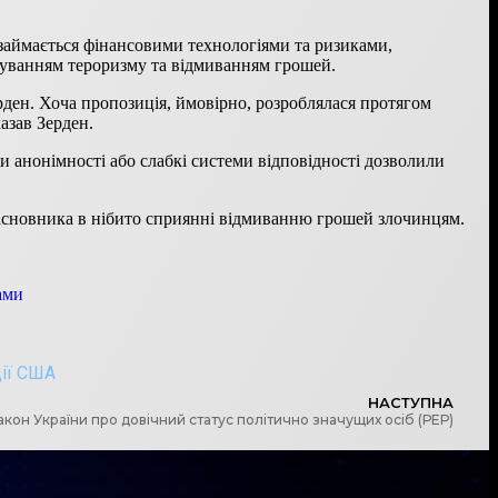
 займається фінансовими технологіями та ризиками,
нсуванням тероризму та відмиванням грошей.
рден. Хоча пропозиція, ймовірно, розроблялася протягом
азав Зерден.
и анонімності або слабкі системи відповідності дозволили
 засновника в нібито сприянні відмиванню грошей злочинцям.
ами
ії США
НАСТУПНА
акон України про довічний статус політично значущих осіб (РЕР)