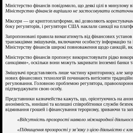
Міністерство фінансів повідомило, що деякі цілі в минулом
Міністерство фінансів вирішило не застосовувати остаточне 
Міксери — це криптоплатформи, які дозволяють користувачам
боку регуляторів, і регулятори США наклали санкції на плат
Запропоновані правила вимагатимуть від фінансових установ
транзакціями змішувачів, включаючи особисту інформацію та 
Міністерству фінансів широкі повноваження щодо санкцій, вк
Міністерство фінансів пропонує використовувати рідко викор
санкціями», оскільки вони можуть закривати іноземні банки т
Змішувачі представляють лише частину крипторинку, але за
нових фінансових технологій починають витісняти традиційні 
регулювання. Головною проблемою регулятора, правоохоронних
підтверджувати свою особу.
Представники казначейства кажуть, що, орієнтуючись на анон
анонімність, нинішні та колишні співробітники служби безпе
відмивання грошей і фінансування тероризму, зриваючи та за
«Відсутність прозорості навколо міжнародної діяльності
«Підвищення прозорості у зв’язку з цією діяльністю є