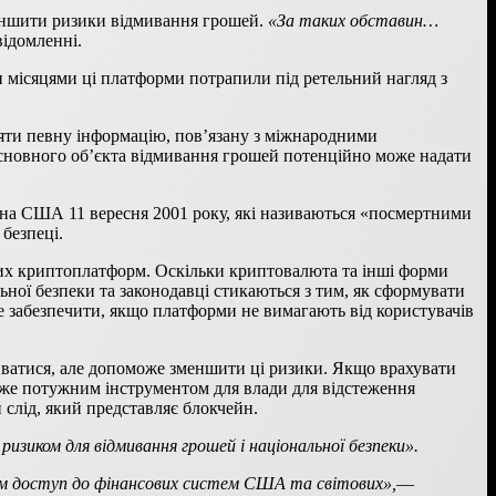
меншити ризики відмивання грошей.
«За таких обставин…
відомленні.
місяцями ці платформи потрапили під ретельний нагляд з
яти певну інформацію, пов’язану з міжнародними
основного об’єкта відмивання грошей потенційно може надати
 на США 11 вересня 2001 року, які називаються «посмертними
 безпеці.
их криптоплатформ. Оскільки криптовалюта та інші форми
ьної безпеки та законодавці стикаються з тим, як сформувати
е забезпечити, якщо платформи не вимагають від користувачів
иватися, але допоможе зменшити ці ризики. Якщо врахувати
уже потужним інструментом для влади для відстеження
слід, який представляє блокчейн.
изиком для відмивання грошей і національної безпеки».
чам доступ до фінансових систем США та світових»,
—