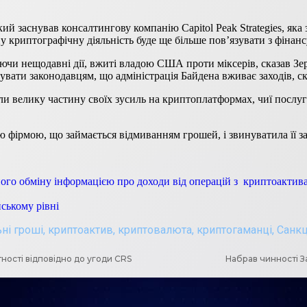
й заснував консалтингову компанію Capitol Peak Strategies, яка
 криптографічну діяльність буде ще більше пов’язувати з фіна
ючи нещодавні дії, вжиті владою США проти міксерів, сказав Зе
увати законодавцям, що адміністрація Байдена вживає заходів, ск
ли велику частину своїх зусиль на криптоплатформах, чиї послуг
ою фірмою, що займається відмиванням грошей, і звинуватила її
ого обміну інформацією про доходи від операцій з криптоактив
ському рівні
ьні гроші
,
криптоактив
,
криптовалюта
,
криптогаманці
,
Санкц
ності відповідно до угоди CRS
Набрав чинності З