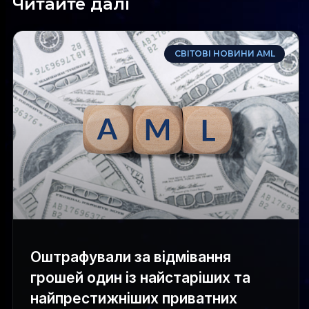
Читайте далі
СВІТОВІ НОВИНИ AML
Оштрафували за відмівання
грошей один із найстаріших та
найпрестижніших приватних