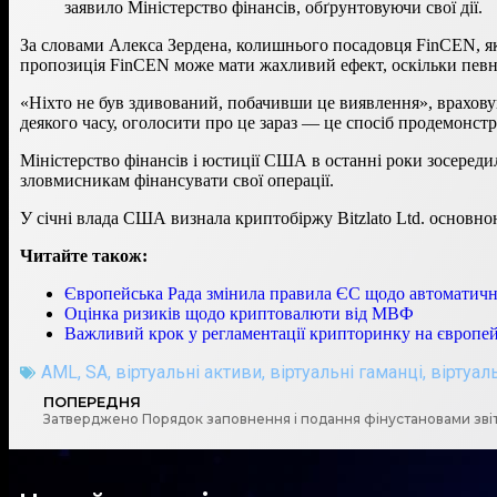
заявило Міністерство фінансів, обґрунтовуючи свої дії.
За словами Алекса Зердена, колишнього посадовця FinCEN, яки
пропозиція FinCEN може мати жахливий ефект, оскільки певну
«Ніхто не був здивований, побачивши це виявлення», врахову
деякого часу, оголосити про це зараз — це спосіб продемонстр
Міністерство фінансів і юстиції США в останні роки зосереди
зловмисникам фінансувати свої операції.
У січні влада США визнала криптобіржу Bitzlato Ltd. основн
Читайте також:
Європейська Рада змінила правила ЄС щодо автоматичн
Оцінка ризиків щодо криптовалюти від МВФ
Важливий крок у регламентації крипторинку на європей
AML
,
SA
,
віртуальні активи
,
віртуальні гаманці
,
віртуал
ПОПЕРЕДНЯ
Затверджено Порядок заповнення і подання фінустановами звіт