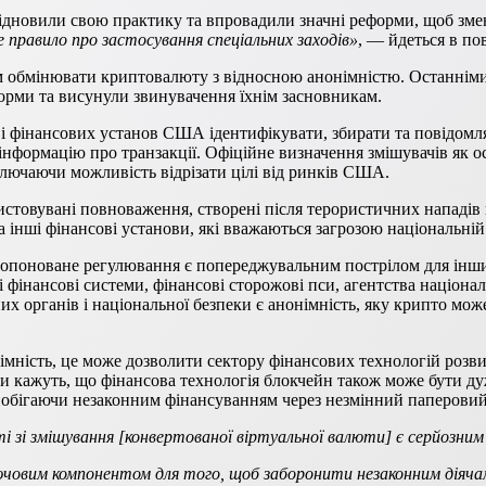
у відновили свою практику та впровадили значні реформи, щоб з
правило про застосування спеціальних заходів»
, — йдеться в по
 обмінювати криптовалюту з відносною анонімністю. Останніми 
форми та висунули звинувачення їхнім засновникам.
 і фінансових установ США ідентифікувати, збирати та повідомл
інформацію про транзакції. Офіційне визначення змішувачів як 
лючаючи можливість відрізати цілі від ринків США.
истовувані повноваження, створені після терористичних нападів
а інші фінансові установи, які вважаються загрозою національній
пропоноване регулювання є попереджувальним пострілом для інш
фінансові системи, фінансові сторожові пси, агентства націонал
 органів і національної безпеки є анонімність, яку крипто мож
імність, це може дозволити сектору фінансових технологій розв
ки кажуть, що фінансова технологія блокчейн також може бути д
побігаючи незаконним фінансуванням через незмінний паперовий 
 зі змішування [конвертованої віртуальної валюти] є серйозним р
 ключовим компонентом для того, щоб заборонити незаконним дія