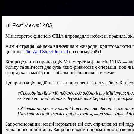
Post Views:
1 485
Міністерство фінансів США впровадило небачені правила, які 
Адміністрація Байдена визначила міжнародні криптовалютні п
це пише
The Wall Street Journal
на своєму сайті.
Безпрецедентна пропозиція Міністерства фінансів США — вик
обліку та звітності для будь-яких фінансових операцій, пов’
сформувати майбутнє глобальної фінансової системи.
Ця пропозиція надійшла на тлі посилення тиску з боку Капіто
«Сьогоднішній захід підкреслює відданість Міністерств
включаючи пов’язаних з державою кіберакторів, кіберзл
«У більш широкому плані Міністерство фінансів актив
Палестинський ісламський джихад», — сказав Уоллі Адей
Запропонований новий нормативний акт, оприлюднений підроз
можливого прийняття. Запропонований нормативно-правовий а