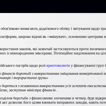
обов'язково вимагають додаткового обліку і звітування щодо тра
латформи, широко відомі як «змішувачі», основними центрами в
ористання законів, які зазвичай застосовуються проти іноземни
язаних із міжнародними міксерами. Потенційне націлювання на ці
лійського пагорба щодо ролі
криптовалюти
у фінансуванні груп 
а фінансів боротьбі з використанням змішування конвертованої в
очинців і терористичні групи»
но бореться з незаконним використанням усіх аспектів екосист
емо, заступник міністра фінансів .
ділом боротьби з фінансовими злочинами в четвер, буде відкри
кт дозволяє його цілям вживати виправних заходів, навіть поте