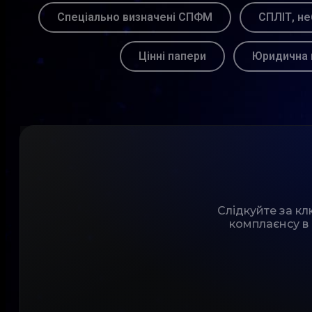
Спеціально визначені СПФМ
СПЛІТ, не
Цінні папери
Юридична 
Слідкуйте за к
комплаєнсу в