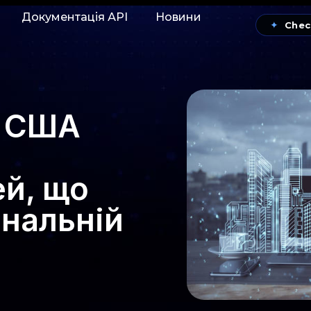
Документація АРІ
Новини
✦
Chec
у США
й, що
нальній