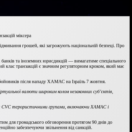
нзакцій міксера
ідмивання грошей, які загрожують національній безпеці. Про
х банків та іноземних юрисдикцій — вимагатиме спеціального
лий клас транзакцій є значним регуляторним кроком, який має
бойовиків після нападу ХАМАС на Ізраїль 7 жовтня.
іртуальної валюти широким колом незаконних суб’єктів,
еми CVC терористичними групами, включаючи ХАМАС і
тим для громадського обговорення протягом 90 днів до
нційно забезпечуючи звільнення від санкцій.