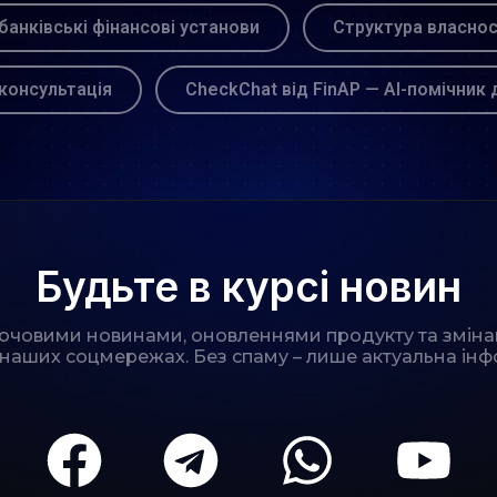
банківські фінансові установи
Структура власнос
консультація
CheckChat від FinAP — AI-помічник 
Будьте в курсі новин
лючовими новинами, оновленнями продукту та зміна
 наших соцмережах. Без спаму – лише актуальна інф