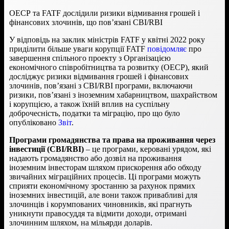
ОЕСР та FATF дослідили ризики відмивання грошей і
фінансових злочинів, що пов’язані CBI/RBI
У відповідь на заклик міністрів FATF у квітні 2022 року
приділити більше уваги корупції FATF
повідомляє
про
завершення спільного проекту з Організацією
економічного співробітництва та розвитку (ОЕСР), який
досліджує ризики відмивання грошей і фінансових
злочинів, пов’язані з CBI/RBI програми, включаючи
ризики, пов’язані з іноземним хабарництвом, шахрайством
і корупцією, а також їхній вплив на суспільну
доброчесність, податки та міграцію, про що було
опубліковано
Звіт
.
Програми громадянства та права на проживання через
інвестиції (CBI/RBI)
– це програми, керовані урядом, які
надають громадянство або дозвіл на проживання
іноземним інвесторам шляхом прискорення або обходу
звичайних міграційних процесів. Ці програми можуть
сприяти економічному зростанню за рахунок прямих
іноземних інвестицій, але вони також привабливі для
злочинців і корумпованих чиновників, які прагнуть
уникнути правосуддя та відмити доходи, отримані
злочинним шляхом, на мільярди доларів.