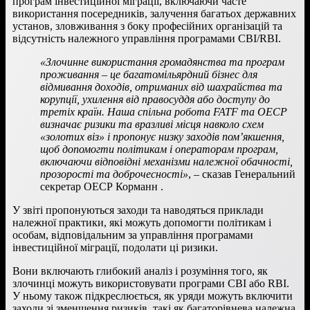
програм інвестиційної міграції, включаючи часте
використання посередників, залучення багатьох державних
установ, зловживання з боку професійних організацій та
відсутність належного управління програмами CBI/RBI.
«Злочинне використання громадянства та програм
проживання – це багатомільярдний бізнес для
відмивання доходів, отриманих від шахрайства та
корупції, ухилення від правосуддя або доступу до
третіх країн. Наша спільна робота FATF та ОЕСР
визначає ризики та вразливі місця навколо схем
«золотих віз» і пропонує низку заходів пом’якшення,
щоб допомогти політикам і операторам програм,
включаючи відповідні механізми належної обачності,
прозорості та доброчесності»
, – сказав Генеральний
секретар ОЕСР Корманн .
У звіті пропонуються заходи та наводяться приклади
належної практики, які можуть допомогти політикам і
особам, відповідальним за управління програмами
інвестиційної міграції, подолати ці ризики.
Вони включають глибокий аналіз і розуміння того, як
злочинці можуть використовувати програми CBI або RBI.
У ньому також підкреслюється, як уряди можуть включити
заходи зі зменшення ризиків, такі як багаторівнева належна