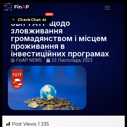
NEW
✦
CheckChat AI
Звіт FATF щодо
зловживання
громадянством і місцем
проживання в
інвестиційних програмах
FinAP NEWS
23 Листопада, 2023
Post Views:
1 335