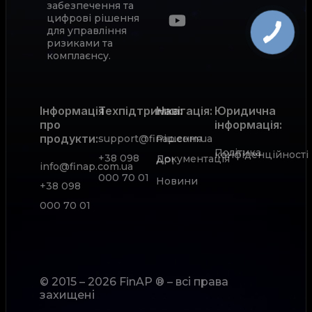
забезпечення та
цифрові рішення
для управління
ризиками та
комплаєнсу.
Інформація
Техпідтримка:
Навігація:
Юридична
про
інформація:
продукти:
support@finap.com.ua
Рішення
Політика
конфіденційності
+38 098
Документація
АРІ
info@finap.com.ua
000 70 01
Новини
+38 098
000 70 01
© 2015 – 2026 FinAP ® – всі права
захищені