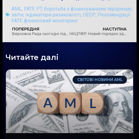
AML
,
FATF
,
PT
,
боротьба з фінансуванням тероризму
,
звіти
,
індикатори ризиковості
,
ОЕСР
,
Рекомендації
FATF
,
фінансовий моніторинг
ПОПЕРЕДНЯ
НАСТУПНА
Верховна Рада сьогодні підтримала рішення РНБО про секторальні санкції проти рф і білорусі
НКЦПФР: Новий порядок здійснення емісії акцій
Читайте далі
СВІТОВІ НОВИНИ AML