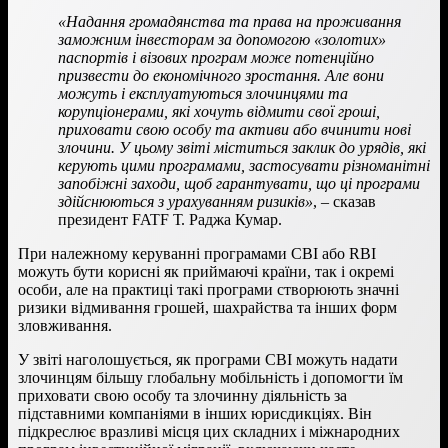
«Надання громадянства та права на проживання
заможним інвесторам за допомогою «золотих»
паспортів і візових програм може потенційно
призвести до економічного зростання. Але вони
можуть і експлуатуються злочинцями та
корупціонерами, які хочуть відмити свої гроші,
приховати свою особу та активи або вчинити нові
злочини. У цьому звіті міститься заклик до урядів, які
керують цими програмами, застосувати різноманітні
запобіжні заходи, щоб гарантувати, що ці програми
здійснюються з урахуванням ризиків»
, – сказав
президент FATF Т. Раджа Кумар.
При належному керуванні програмами CBI або RBI
можуть бути корисні як приймаючі країни, так і окремі
особи, але на практиці такі програми створюють значні
ризики відмивання грошей, шахрайства та інших форм
зловживання.
У звіті наголошується, як програми CBI можуть надати
злочинцям більшу глобальну мобільність і допомогти їм
приховати свою особу та злочинну діяльність за
підставними компаніями в інших юрисдикціях. Він
підкреслює вразливі місця цих складних і міжнародних