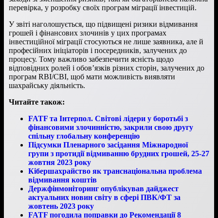
перевірка, у розробку своїх програм міграції інвестицій.
У звіті наголошується, що підвищені ризики відмивання
грошей і фінансових злочинів у цих програмах
інвестиційної міграції стосуються не лише заявника, але й
професійних ініціаторів і посередників, залучених до
процесу. Тому важливо забезпечити ясність щодо
відповідних ролей і обов’язків різних сторін, залучених до
програм RBI/CBI, щоб мати можливість виявляти
шахрайську діяльність.
Читайте також:
FATF та Інтерпол. Світові лідери у боротьбі з
фінансовими злочинністю, закрили свою другу
спільну глобальну конференцію
Підсумки Пленарного засідання Міжнародної
групи з протидії відмиванню брудних грошей, 25-27
жовтня 2023 року
Кібершахрайство як транснаціональна проблема
відмивання коштів
Держфінмоніторинг опублікував дайджест
актуальних новин світу в сфері ПВК/ФТ за
жовтень 2023 року
FATF погодила поправки до Рекомендації 8