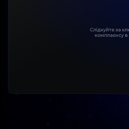
Слідкуйте за к
комплаєнсу в