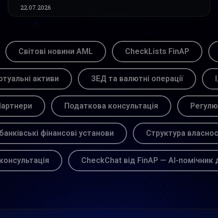
22.07.2026
Світові новини AML
CheckLists FinAP
ртуальні активи
ЗЕД та валютні операції
артнери
Податкова консультація
Регулю
банківські фінансові установи
Структура власнос
консультація
CheckChat від FinAP — AI-помічник 