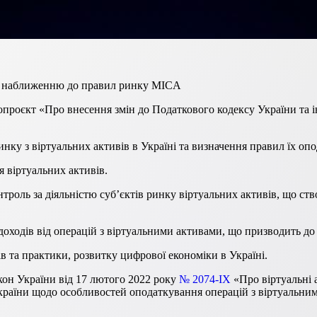
а наближенню до правил ринку MICA
опроєкт «Про внесення змін до Податкового кодексу України та 
ку з віртуальних активів в Україні та визначення правил їх оп
я віртуальних активів.
троль за діяльністю суб’єктів ринку віртуальних активів, що ств
оходів від операцій з віртуальними активами, що призводить до 
в та практики, розвитку цифрової економіки в Україні.
кон України від 17 лютого 2022 року
№ 2074-IX
«Про віртуальні 
країни щодо особливостей оподаткування операцій з віртуальни