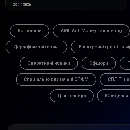
23.07.2026
Всі новини
AML Anti Money Laundering
Держфінмоніторинг
Електронні гроші та ві
Оперативні новини
Офшори
П
Спеціально визначені СПФМ
СПЛІТ, не
Цінні папери
Юридична 