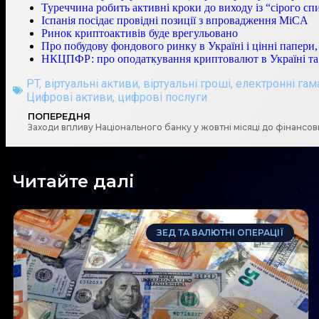
Туреччина робить активні кроки до виходу із “сірого с
Іспанія посідає провідні позиції з впровадження MiCA
Ринок криптоактивів буде врегульовано
Про побудову фондового ринку в Україні і цінні папери, 
НКЦПФР: про оподаткування криптовалют в Україні та з
PT
,
віртуальні активи
,
віртуальні гроші
,
електронні гам
Цифрові активи
,
цифрові послуги
ПОПЕРЕДНЯ
Заходи впливу Національного банку у жовтні місяці до фінансов
Читайте далі
ЗЕД ТА ВАЛЮТНІ ОПЕРАЦІЇ