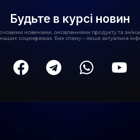
Будьте в курсі новин
лючовими новинами, оновленнями продукту та зміна
 наших соцмережах. Без спаму – лише актуальна інф