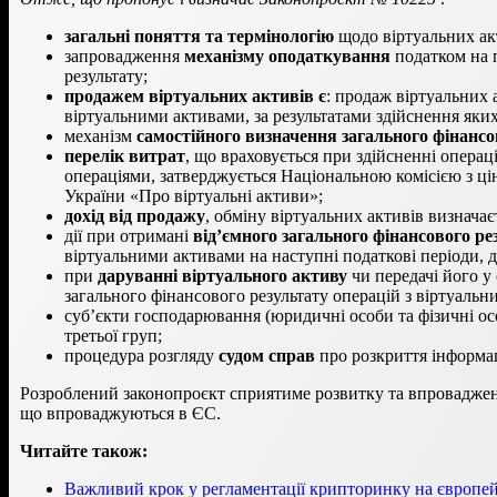
загальні поняття та термінологію
щодо віртуальних ак
запровадження
механізму оподаткування
податком на п
результату;
продажем віртуальних активів є
: продаж віртуальних а
віртуальними активами, за результатами здійснення яких 
механізм
самостійного визначення загального фінансо
перелік витрат
, що враховується при здійсненні операц
операціями, затверджується Національною комісією з ц
України «Про віртуальні активи»;
дохід від продажу
, обміну віртуальних активів визначає
дії при отримані
від’ємного загального фінансового ре
віртуальними активами на наступні податкові періоди, 
при
даруванні віртуального активу
чи передачі його у
загального фінансового результату операцій з віртуаль
суб’єкти господарювання (юридичні особи та фізичні ос
третьої груп;
процедура розгляду
судом справ
про розкриття інформац
Розроблений законопроєкт сприятиме розвитку та впровадженн
що впроваджуються в ЄС.
Читайте також:
Важливий крок у регламентації крипторинку на європей