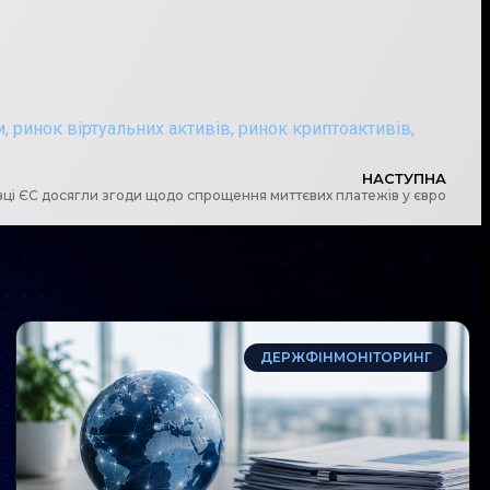
и
,
ринок віртуальних активів
,
ринок криптоактивів
,
НАСТУПНА
ці ЄС досягли згоди щодо спрощення миттєвих платежів у євро
ДЕРЖФІНМОНІТОРИНГ