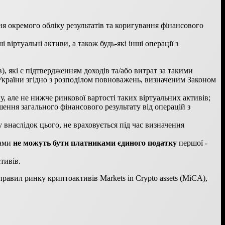
я окремого обліку результатів та коригування фінансового
 віртуальні активи, а також будь-які інші операції з
, які є підтвердженням доходів та/або витрат за такими
України згідно з розподілом повноважень, визначеним Законом
ну, але не нижче ринкової вартості таких віртуальних активів;
шення загального фінансового результату від операцій з
внаслідок цього, не враховується під час визначення
вами
не можуть бути платниками єдиного податку
першої -
тивів.
авил ринку криптоактивів Markets in Crypto assets (MiCА),