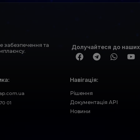
не забезпечення та
Долучайтеся до наших
мплаєнсу.
ка:
Навігація:
ap.com.ua
Рішення
Документація АРІ
70 01
Новини