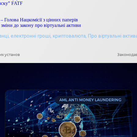
писку” FATF
– Голова Нацкомісії з цінних паперів
міни до закону про віртуальні активи
анці
,
електронні гроші
,
криптовалюта
,
Про віртуальні актив
их установ
Законодав
AML ANTI MONEY LAUNDERING