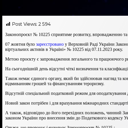
Post Views:
2 594
Законопроєкт № 10225 сприятиме розвитку, впровадженню т
07 жовтня було
зареєстровано
у Верховній Раді України Закон
віртуальних активів в Україні» № 10225 від 07.11.2023 року.
Метою проєкту є запровадження легального та працюючого рин
На сьогоднішній день відсутні чіткі визначення та класифікаці
Також немає єдиного органу, який би здійснював нагляд та кон
відмиванням грошей та фінансуванням тероризму.
Відсутній спеціальний податковий режим для оподаткування д
Новий закон потрібен і для врахування міжнародних стандарті
А також, відповідно до його перехідних положень, чинний За
законом України про внесення змін до Податкового кодексу У
Отже, що пропонує і визначає Законопроєкт № 10225 :