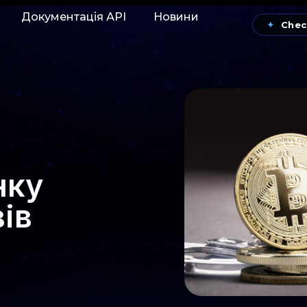
Документація АРІ
Новини
✦
Chec
нку
ів