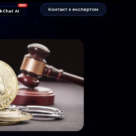
NEW
Контакт з експертом
kChat AI