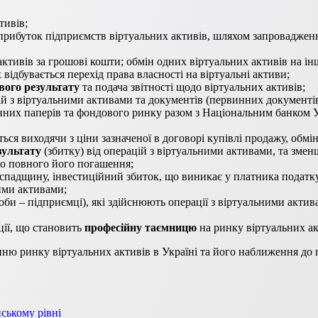
тивів;
рибуток підприємств віртуальних активів, шляхом запровадженн
ктивів за грошові кошти; обмін одних віртуальних активів на інші
відбувається перехід права власності на віртуальні активи;
вого результату
та подача звітності щодо віртуальних активів;
ій з віртуальними активами та документів (первинних документів)
інних паперів та фондового ринку разом з Національним банком 
ться виходячи з ціни зазначеної в договорі купівлі продажу, обмі
зультату
(збитку) від операцій з віртуальними активами, та змен
до повного його погашення;
 спадщину, інвестиційний збиток, що виникає у платника податку 
ними активами;
оби – підприємці), які здійснюють операції з віртуальними акти
ії, що становить
професійну таємницю
на ринку віртуальних ак
ю ринку віртуальних активів в Україні та його наближення до пр
ському рівні