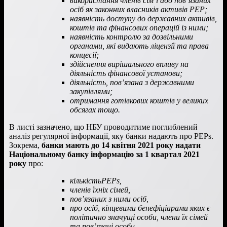
використання членів сім’ї або пов’язаних
осіб як законних власників активів PEP;
наявність доступу до державних активів,
коштів та фінансових операцій із ними;
наявність контролю за дозвільними
органами, які видають ліцензії та права
концесії;
здійснення вирішального впливу на
діяльність фінансової установи;
діяльність, пов’язана з державними
закупівлями;
отримання готівкових коштів у великих
обсягах тощо.
В листі зазначено, що НБУ проводитиме поглиблений
аналіз регулярної інформації, яку банки надають про PEPs.
Зокрема,
банки мають до 14 квітня 2021 року надати
Національному банку інформацію за 1 квартал 2021
року
про:
кількістьPEPs,
членів їхніх сімей,
пов’язаних з ними осіб,
про осіб, кінцевими бенефіціарами яких є
політично значущі особи, члени їх сімей
та пов’язані особи.