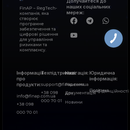
Долучайтеся до
наших соціальних
FinAP – RegTech-
мереж
:
компанія, яка
створює
програмне
забезпечення та
цифрові рішення
для управління
ризиками та
комплаєнсу.
Інформація
Техпідтримка:
Навігація:
Юридична
про
інформація:
продукти:
support@finap.com.ua
Рішення
Політика
конфіденційності
+38 098
Документація
АРІ
info@finap.com.ua
000 70 01
Новини
+38 098
000 70 01