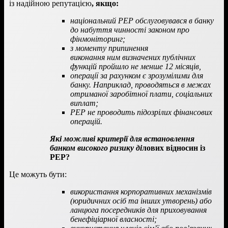
із надійною репутацією
, якщо:
національний PEP обслуговувався в банку
до набуття чинності законом про
фінмоніторинг;
з моменту припинення
виконання ним визначених публічних
функцій пройшло не менше 12 місяців,
операції за рахунком є зрозумілими для
банку. Наприклад, проводяться в межах
отриманої заробітної плати, соціальних
виплат;
PEP не проводить підозрілих фінансових
операцій.
Які можливі критерії
для встановлення
банком високого ризику ді
лових відносин із
PEP
?
Це можуть бути:
використання корпоративних механізмів
(юридичних осіб та інших утворень) або
ланцюга посередників для приховування
бенефіціарної власності;