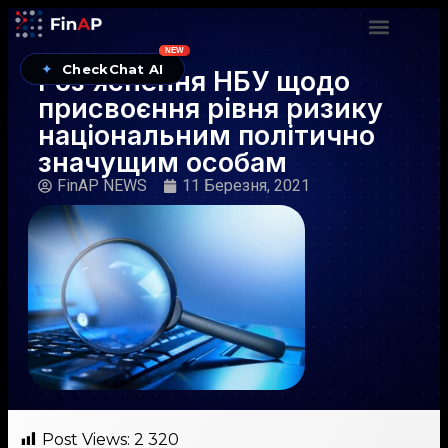
NEW
✦
CheckChat AI
Роз’яснення НБУ щодо
присвоєння рівня ризику
національним політично
значущим особам
FinAP NEWS
11 Березня, 2021
Post Views:
2 320