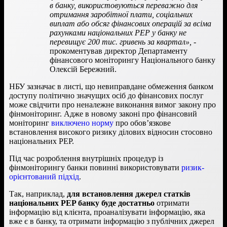
в банку, використовуються переважно для
отримання заробітної плати, соціальних
виплат або обсяг фінансових операцій за всіма
рахунками національних
PEP
у банку не
перевищує 200 тис. гривень за квартал»,
-
прокоментував директор Департаменту
фінансового моніторингу Національного банку
Олексій Бережний.
НБУ зазначає в листі, що невиправдане обмеження банком
доступу політично значущих осіб до фінансових послуг
може свідчити про неналежне виконання вимог закону про
фінмоніторинг. Адже в новому законі про фінансовий
моніторинг
виключено норму
про обов’язкове
встановлення високого ризику ділових відносин стосовно
національних PEP.
Під час розроблення внутрішніх процедур із
фінмоніторингу банки повинні використовувати
ризик-
орієнтований підхід
.
Так, наприклад,
для встановлення джерел статків
національних
PEP
банку буде достатньо
отримати
інформацію від клієнта, проаналізувати інформацію, яка
вже є в банку, та отримати інформацію з публічних джерел