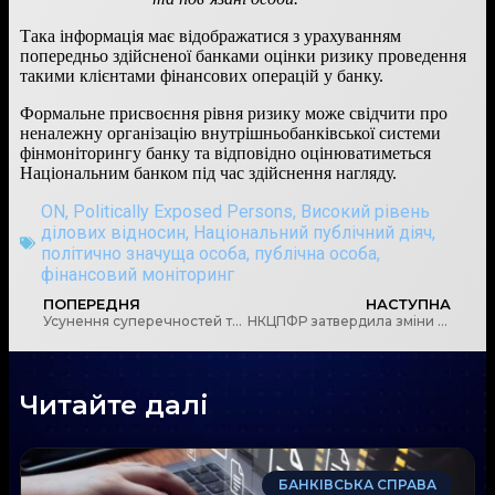
Така інформація має відображатися з урахуванням
попередньо здійсненої банками оцінки ризику проведення
такими клієнтами фінансових операцій у банку.
Формальне присвоєння рівня ризику може свідчити про
неналежну організацію внутрішньобанківської системи
фінмоніторингу банку та відповідно оцінюватиметься
Національним банком під час здійснення нагляду.
ON
,
Politically Exposed Persons
,
Високий рівень
ділових відносин
,
Національний публічний діяч
,
політично значуща особа
,
публічна особа
,
фінансовий моніторинг
ПОПЕРЕДНЯ
НАСТУПНА
Усунення суперечностей та уточнення визначення лізингової операції
НКЦПФР затвердила зміни до Положення про здійснення фінансового моніторингу суб’єктами первинного фінансового моніторингу
Читайте далі
БАНКІВСЬКА СПРАВА