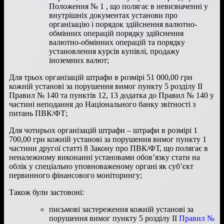
Положення № 1 , що полягає в невизначенні у
внутрішніх документах установи про
організацію і порядок здійснення валютно-
обмінних операцій порядку здійснення
валютно-обмінних операцій та порядку
установлення курсів купівлі, продажу
іноземних валют;
Для трьох організацій штрафи в розмірі 51 000,00 грн
кожній установі за порушення вимог пункту 5 розділу ІІ
Правил № 140 та пунктів 12, 13 додатка до Правил № 140 у
частині неподання до Національного банку звітності з
питань ПВК/ФТ;
Для чотирьох організацій штрафи – штрафи в розмірі 1
700,00 грн кожній установі за порушення вимог пункту 1
частини другої статті 8 Закону про ПВК/ФТ, що полягає в
неналежному виконанні установами обов’язку стати на
облік у спеціально уповноваженому органі як суб’єкт
первинного фінансового моніторингу;
Також були застовоні:
письмові застереження кожній установі за
порушення вимог пункту 5 розділу ІІ
Правил №