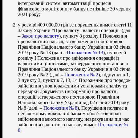
інтегрованій системі автоматизації процесів
фінансового моніторингу банку не пізніше 30 червня
2021 року;
у розмірі 400 000,00 грн за порушення вимог статті 11
Закону України “Про валюту і валютні операціїˮ (далі
–
Закон про валюту
), пункту 8 розділу І Положення
про валютний нагляд, затвердженого постановою
Правління Національного банку України від 03 січня
2019 року № 13 (далі –
Положення № 13
), пункту 6
розділу І Положення про здійснення операцій із
валютними цінностями, затвердженого постановою
Правління Національного банку України від 02 січня
2019 року № 2 (далі –
Положення № 2
), підпунктів 1,
2 пункту 3, пунктів 7, 13, 14 Положення про порядок
здійснення уповноваженими установами аналізу та
перевірки документів (інформації) про валютні
операції, затвердженого постановою Правління
Національного банку України від 02 січня 2019 року
№ 8 (далі –
Положення № 8
). Порушення полягає в
неналежному виконанні банком обов’язків щодо
здійснення валютного нагляду, неврахування під час
здійснення валютного нагляду вимог
Положення №
8
;