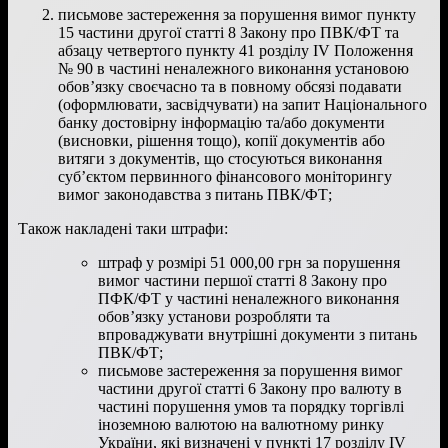
письмове застереження за порушення вимог пункту
15 частини другої статті 8 Закону про ПВК/ФТ та
абзацу четвертого пункту 41 розділу IV Положення
№ 90 в частині неналежного виконання установою
обов’язку своєчасно та в повному обсязі подавати
(оформлювати, засвідчувати) на запит Національного
банку достовірну інформацію та/або документи
(висновки, рішення тощо), копії документів або
витяги з документів, що стосуються виконання
суб’єктом первинного фінансового моніторингу
вимог законодавства з питань ПВК/ФТ;
Також накладені таки штрафи:
штраф у розмірі 51 000,00 грн за порушення
вимог частини першої статті 8 Закону про
ПФК/ФТ у частині неналежного виконання
обов’язку установи розробляти та
впроваджувати внутрішні документи з питань
ПВК/ФТ;
письмове застереження за порушення вимог
частини другої статті 6 Закону про валюту в
частині порушення умов та порядку торгівлі
іноземною валютою на валютному ринку
України, які визначені у пункті 17 розділу IV