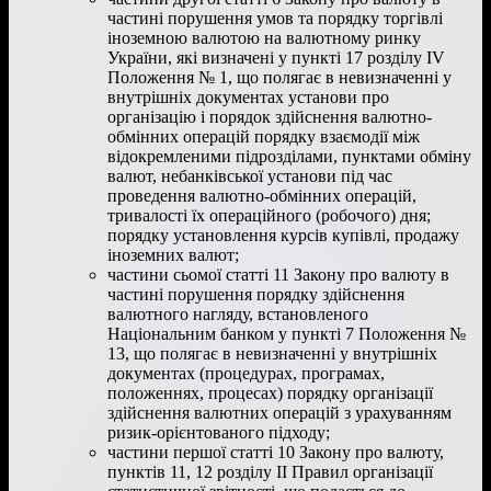
частині порушення умов та порядку торгівлі
іноземною валютою на валютному ринку
України, які визначені у пункті 17 розділу IV
Положення № 1, що полягає в невизначенні у
внутрішніх документах установи про
організацію і порядок здійснення валютно-
обмінних операцій порядку взаємодії між
відокремленими підрозділами, пунктами обміну
валют, небанківської установи під час
проведення валютно-обмінних операцій,
тривалості їх операційного (робочого) дня;
порядку установлення курсів купівлі, продажу
іноземних валют;
частини сьомої статті 11 Закону про валюту в
частині порушення порядку здійснення
валютного нагляду, встановленого
Національним банком у пункті 7 Положення №
13, що полягає в невизначенні у внутрішніх
документах (процедурах, програмах,
положеннях, процесах) порядку організації
здійснення валютних операцій з урахуванням
ризик-орієнтованого підходу;
частини першої статті 10 Закону про валюту,
пунктів 11, 12 розділу IІ Правил організації