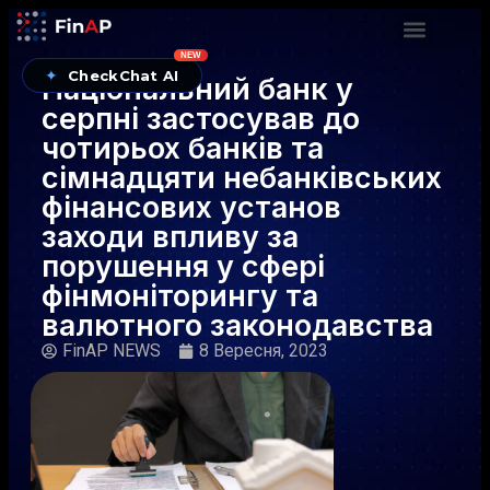
NEW
✦
CheckChat AI
Національний банк у
серпні застосував до
чотирьох банків та
сімнадцяти небанківських
фінансових установ
заходи впливу за
порушення у сфері
фінмоніторингу та
валютного законодавства
FinAP NEWS
8 Вересня, 2023