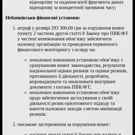
відеоархіву та надання копії фрагмента даних
відеоархіву за конкретний проміжок часу;
Небанківськи фінансові установи:
штраф у розмірі 293 300,00 грн за порушення вимог
пункту 2 частини другої статті 8 Закону про ПВК/ФТ
у частині невиконання обов’язку забезпечити
належну організацію та проведення первинного
фінансового моніторингу з огляду на:
неналежне виконання установою обов’язку з
урахуванням вимог законодавства, результатів
національної оцінки ризиків та оцінки ризиків,
притаманних її діяльності, розробляти,
впроваджувати та оновлювати внутрішні
документи з питань ПВК/ФТ;
неналежне виконання установою обов’язку
щодо забезпечення застосування у своїй
діяльності ризик-орієнтовного підходу та
вжиття належних заходів з метою мінімізації
ризиків;
письмове застереження за порушення вимог:
частини другої статті 6 Закону про валюту в