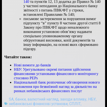
140
та пунктів 12, 13 додатка до Правил № 140
у частині неподання до Національного банку
звітності з питань ПВК/ФТ у строки,
встановлені Правилами № 140;
письмове застереження за порушення вимог
підпункту “вˮ пункту 8 частини другої статті 8
Закону про ПВК/ФТ щодо неналежного
виконання установою обов’язку надавати
спеціально уповноваженому органу
обґрунтовані висновки, копії документів та
іншу інформацію, на основі яких сформовано
підозру.
Читайте також:
Нові вимоги до банків
НБУ: Урегульовано окремі питання здійснення
фінансовими установами фінансового моніторингу
стосовно РЕРs
Національний банк розпочинає обговорення нового
положення про безвиїзний нагляд за діяльністю на
ринках небанківських фінансових послуг
SA
,
банки
,
валютний нагляд
,
заходи впливу
,
НБУ
,
небанківські фінансові установи
,
СПЛІТ
,