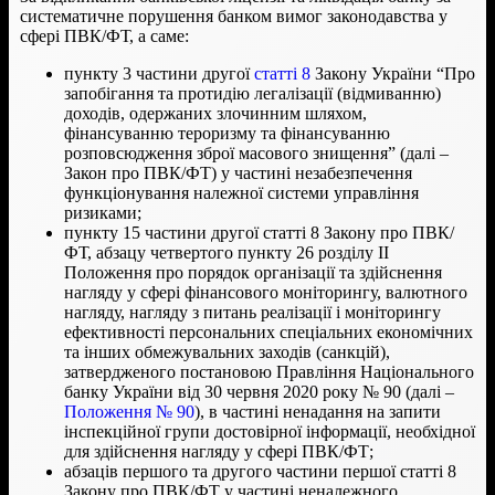
систематичне порушення банком вимог законодавства у
сфері ПВК/ФТ, а саме:
пункту 3 частини другої
статті 8
Закону України “Про
запобігання та протидію легалізації (відмиванню)
доходів, одержаних злочинним шляхом,
фінансуванню тероризму та фінансуванню
розповсюдження зброї масового знищенняˮ (далі –
Закон про ПВК/ФТ) у частині незабезпечення
функціонування належної системи управління
ризиками;
пункту 15 частини другої статті 8 Закону про ПВК/
ФТ, абзацу четвертого пункту 26 розділу ІІ
Положення про порядок організації та здійснення
нагляду у сфері фінансового моніторингу, валютного
нагляду, нагляду з питань реалізації і моніторингу
ефективності персональних спеціальних економічних
та інших обмежувальних заходів (санкцій),
затвердженого постановою Правління Національного
банку України від 30 червня 2020 року № 90 (далі –
Положення № 90
), в частині ненадання на запити
інспекційної групи достовірної інформації, необхідної
для здійснення нагляду у сфері ПВК/ФТ;
абзаців першого та другого частини першої статті 8
Закону про ПВК/ФТ у частині неналежного