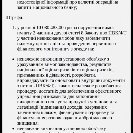
недостовірної інформації про валютні операції на
запити Національного банку;
Штрафи:
у розмірі 10 080 483,00 грн за порушення вимог
пункту 2 частини другої статті 8 Закону про ПВК/ФТ
у частині невиконання обов’язку забезпечити
належну організацію та проведення первинного
фінансового моніторингу з огляду на:
неналежне виконання установою обов’язку з
урахуванням вимог законодавства, результатів
національної оцінки ризиків та оцінки ризиків,
притаманних її діяльності, розробляти,
впроваджувати та оновлювати внутрішні документи
з питань ПВК/ФТ, а також неналежне розроблення
процедур, достатніх для забезпечення ефективного
управління ризиками та для запобігання
використанню послуг та продуктів установи для
легалізації (відмивання) доходів, одержаних
злочинним шляхом, фінансування тероризму та
фінансування розповсюдження зброї масового
знищення;
неналежне виконання установою обов’язку