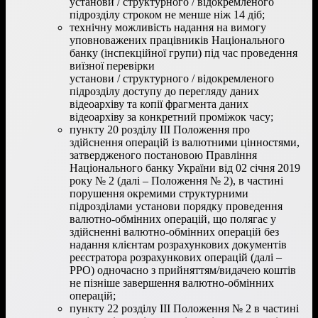
установи / структурного / відокремленого
підрозділу строком не менше ніж 14 діб;
технічну можливість надання на вимогу
уповноважених працівників Національного
банку (інспекційної групи) під час проведення
виїзної перевірки
установи / структурного / відокремленого
підрозділу доступу до перегляду даних
відеоархіву та копії фрагмента даних
відеоархіву за конкретний проміжок часу;
пункту 20 розділу ІІІ Положення про
здійснення операцій із валютними цінностями,
затвердженого постановою Правління
Національного банку України від 02 січня 2019
року № 2 (далі – Положення № 2), в частині
порушення окремими структурними
підрозділами установи порядку проведення
валютно-обмінних операцій, що полягає у
здійсненні валютно-обмінних операцій без
надання клієнтам розрахункових документів
реєстратора розрахункових операцій (далі –
РРО) одночасно з прийняттям/видачею коштів
не пізніше завершення валютно-обмінних
операцій;
пункту 22 розділу ІІІ Положення № 2 в частині