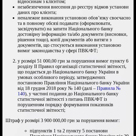
відносинам з клієнтом;
незабезпечення внесення до реєстру відмов установи
даних про клієнта;
неналежне виконання установою обов’язку своєчасно
та в повному обсязі подавати (оформлювати,
засвідчувати) на запити Національного банку
достовірну інформацію та/або документи (висновки,
рішення тощо), копії документів або витяги з
документів, що стосуються виконання установою
вимог законодавства у сфері ПВК/ФТ;
у розмірі 51 000,00 грн за порушення вимог пункту 6
розділу ІІ Правил організації статистичної звітності,
що подається до Національного банку України в
умовах особливого періоду, затверджених
постановою Правління Національного банку України
від 18 грудня 2018 року № 140 (далі –
Правила №
140
), у частині подання до Національного банку
статистичної звітності з питань ПВК/ФТ із
порушенням порядку формування показників
статистичної звітності;
Штраф у розмірі 3 900 000,00 грн за порушення вимог:
підпунктів 1 та 2 пункту 5 постанови