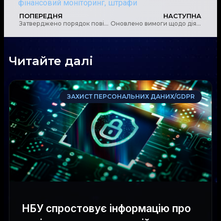
фінансовий моніторинг
,
штрафи
ПОПЕРЕДНЯ
НАСТУПНА
Затверджено порядок повідомлення Міністерства юстиції України про виявлення розбіжностей в ЄДР
Оновлено вимоги щодо діяльності страхових посередників
Читайте далі
ЗАХИСТ ПЕРСОНАЛЬНИХ ДАНИХ/GDPR
НБУ спростовує інформацію про