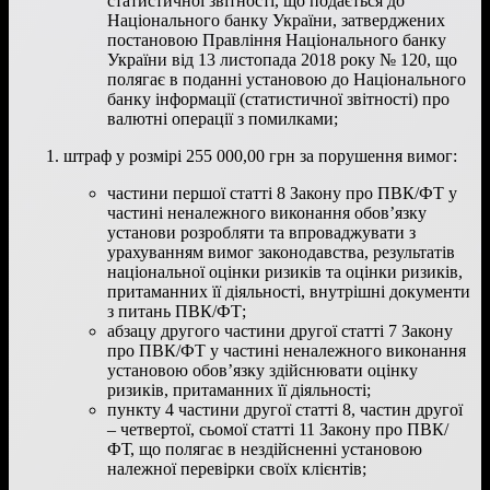
статистичної звітності, що подається до
Національного банку України, затверджених
постановою Правління Національного банку
України від 13 листопада 2018 року № 120, що
полягає в поданні установою до Національного
банку інформації (статистичної звітності) про
валютні операції з помилками;
штраф у розмірі 255 000,00 грн за порушення вимог:
частини першої статті 8 Закону про ПВК/ФТ у
частині неналежного виконання обов’язку
установи розробляти та впроваджувати з
урахуванням вимог законодавства, результатів
національної оцінки ризиків та оцінки ризиків,
притаманних її діяльності, внутрішні документи
з питань ПВК/ФТ;
абзацу другого частини другої статті 7 Закону
про ПВК/ФТ у частині неналежного виконання
установою обов’язку здійснювати оцінку
ризиків, притаманних її діяльності;
пункту 4 частини другої статті 8, частин другої
– четвертої, сьомої статті 11 Закону про ПВК/
ФТ, що полягає в нездійсненні установою
належної перевірки своїх клієнтів;