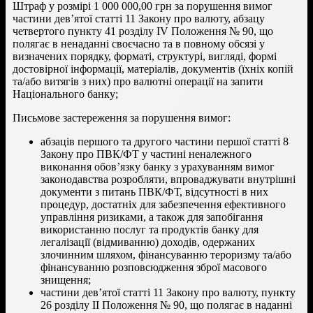
Штраф у розмірі 1 000 000,00 грн за порушення вимог
частини дев’ятої статті 11 Закону про валюту, абзацу
четвертого пункту 41 розділу IV Положення № 90, що
полягає в ненаданні своєчасно та в повному обсязі у
визначених порядку, форматі, структурі, вигляді, формі
достовірної інформації, матеріалів, документів (їхніх копій
та/або витягів з них) про валютні операції на запити
Національного банку;
Письмове застереження за порушення вимог:
абзаців першого та другого частини першої статті 8
Закону про ПВК/ФТ у частині неналежного
виконання обов’язку банку з урахуванням вимог
законодавства розробляти, впроваджувати внутрішні
документи з питань ПВК/ФТ, відсутності в них
процедур, достатніх для забезпечення ефективного
управління ризиками, а також для запобігання
використанню послуг та продуктів банку для
легалізації (відмиванню) доходів, одержаних
злочинним шляхом, фінансуванню тероризму та/або
фінансуванню розповсюдження зброї масового
знищення;
частини дев’ятої статті 11 Закону про валюту, пункту
26 розділу ІІ Положення № 90, що полягає в наданні