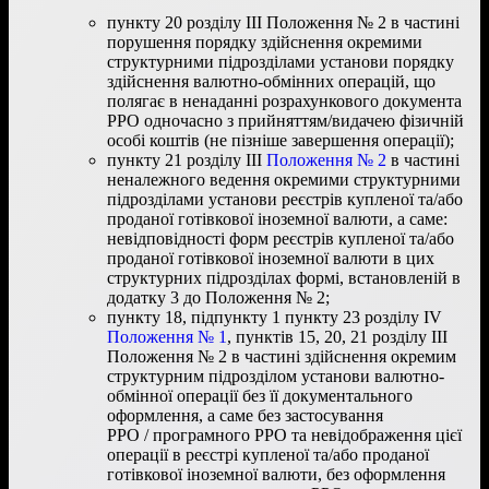
пункту 20 розділу ІІІ Положення № 2 в частині
порушення порядку здійснення окремими
структурними підрозділами установи порядку
здійснення валютно-обмінних операцій, що
полягає в ненаданні розрахункового документа
РРО одночасно з прийняттям/видачею фізичній
особі коштів (не пізніше завершення операції);
пункту 21 розділу ІІІ
Положення № 2
в частині
неналежного ведення окремими структурними
підрозділами установи реєстрів купленої та/або
проданої готівкової іноземної валюти, а саме:
невідповідності форм реєстрів купленої та/або
проданої готівкової іноземної валюти в цих
структурних підрозділах формі, встановленій в
додатку 3 до Положення № 2;
пункту 18, підпункту 1 пункту 23 розділу IV
Положення № 1
, пунктів 15, 20, 21 розділу ІІІ
Положення № 2 в частині здійснення окремим
структурним підрозділом установи валютно-
обмінної операції без її документального
оформлення, а саме без застосування
РРО / програмного РРО та невідображення цієї
операції в реєстрі купленої та/або проданої
готівкової іноземної валюти, без оформлення