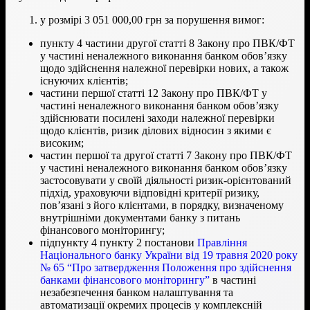
у розмірі 3 051 000,00 грн за порушення вимог:
пункту 4 частини другої статті 8 Закону про ПВК/ФТ
у частині неналежного виконання банком обов’язку
щодо здійснення належної перевірки нових, а також
існуючих клієнтів;
частини першої статті 12 Закону про ПВК/ФТ у
частині неналежного виконання банком обов’язку
здійснювати посилені заходи належної перевірки
щодо клієнтів, ризик ділових відносин з якими є
високим;
частин першої та другої статті 7 Закону про ПВК/ФТ
у частині неналежного виконання банком обов’язку
застосовувати у своїй діяльності ризик-орієнтований
підхід, ураховуючи відповідні критерії ризику,
пов’язані з його клієнтами, в порядку, визначеному
внутрішніми документами банку з питань
фінансового моніторингу;
підпункту 4 пункту 2 постанови
Правління
Національного банку України від 19 травня 2020 року
№ 65 “Про затвердження Положення про здійснення
банками фінансового моніторингуˮ
в частині
незабезпечення банком налаштування та
автоматизації окремих процесів у комплексній