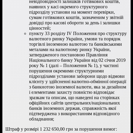
невідповідності залишків готівкових коштів,
наявних у касі окремого структурного
підрозділу установи на момент перевірки,
сумам готівкових коштів, зазначеним у звітній
довідці про касові обороти за день і залишки
цінностей;
пункту 33 розділу IV Положення про структуру
валютного ринку України, умови та порядок
торгівлі іноземною валютою та банківськими
металами на валютному ринку України,
затвердженого постановою Правління
Національного банку України від 02 січня 2019
року № 1 (далі – Положення № 1), у частині
порушення окремими структурними
підрозділами установи заборони щодо відмови
клієнту у здійсненні валютно-обмінної операції
з банкнотою іноземної валюти, яка за дизайном
і елементами захисту повністю відповідає
зразкам та описам, що наведені на сторінках
офіційних сайтів центральних/національних
банків іноземних держав, справжність якої
підтверджена з використанням відповідного
обладнання;
Штраф у розмірі 1 232 650,00 грн за порушення вимог: