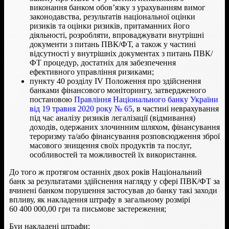
виконання банком обов’язку з урахуванням вимог
законодавства, результатів національної оцінки
ризиків та оцінки ризиків, притаманних його
діяльності, розробляти, впроваджувати внутрішні
документи з питань ПВК/ФТ, а також у частині
відсутності у внутрішніх документах з питань ПВК/
ФТ процедур, достатніх для забезпечення
ефективного управління ризиками;
пункту 40 розділу IV Положення про здійснення
банками фінансового моніторингу, затвердженого
постановою
Правління Національного банку України
від 19 травня 2020 року № 65
, в частині неврахування
під час аналізу ризиків легалізації (відмивання)
доходів, одержаних злочинним шляхом, фінансування
тероризму та/або фінансування розповсюдження зброї
масового знищення своїх продуктів та послуг,
особливостей та можливостей їх використання.
До того ж протягом останніх двох років Національний
банк за результатами здійснення нагляду у сфері ПВК/ФТ за
вчинені банком порушення застосував до банку такі заходи
впливу, як накладення штрафу в загальному розмірі
60 400 000,00 грн та письмове застереження;
Буи накладені штрафи: