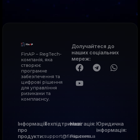
Долучайтеся до
наших соціальних
FinAP – RegTech-
мереж
:
компанія, яка
створює
програмне
забезпечення та
цифрові рішення
для управління
ризиками та
комплаєнсу.
Інформація
Техпідтримка:
Навігація:
Юридична
про
інформація:
продукти:
support@finap.com.ua
Рішення