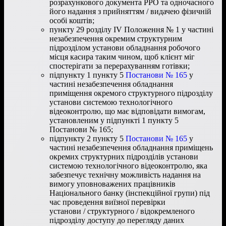
розрахункового документа РРО та одночасного
його надання з прийняттям / видачею фізичній
особі коштів;
пункту 29 розділу ІV Положення № 1 у частині
незабезпечення окремим структурним
підрозділом установи обладнання робочого
місця касира таким чином, щоб клієнт міг
спостерігати за перерахуванням готівки;
підпункту 1 пункту 5
Постанови № 165
у
частині незабезпечення обладнання
приміщення окремого структурного підрозділу
установи системою технологічного
відеоконтролю, що має відповідати вимогам,
установленим у підпункті 1 пункту 5
Постанови № 165;
підпункту 2 пункту 5
Постанови № 165
у
частині незабезпечення обладнання приміщень
окремих структурних підрозділів установи
системою технологічного відеоконтролю, яка
забезпечує технічну можливість надання на
вимогу уповноважених працівників
Національного банку (інспекційної групи) під
час проведення виїзної перевірки
установи / структурного / відокремленого
підрозділу доступу до перегляду даних