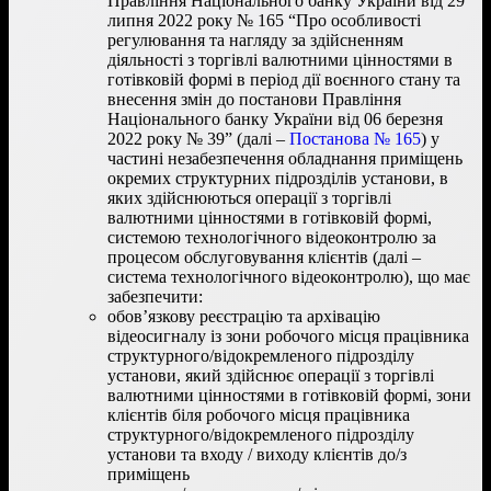
Правління Національного банку України від 29
липня 2022 року № 165 “Про особливості
регулювання та нагляду за здійсненням
діяльності з торгівлі валютними цінностями в
готівковій формі в період дії воєнного стану та
внесення змін до постанови Правління
Національного банку України від 06 березня
2022 року № 39ˮ (далі –
Постанова № 165
) у
частині незабезпечення обладнання приміщень
окремих структурних підрозділів установи, в
яких здійснюються операції з торгівлі
валютними цінностями в готівковій формі,
системою технологічного відеоконтролю за
процесом обслуговування клієнтів (далі –
система технологічного відеоконтролю), що має
забезпечити:
обов’язкову реєстрацію та архівацію
відеосигналу із зони робочого місця працівника
структурного/відокремленого підрозділу
установи, який здійснює операції з торгівлі
валютними цінностями в готівковій формі, зони
клієнтів біля робочого місця працівника
структурного/відокремленого підрозділу
установи та входу / виходу клієнтів до/з
приміщень