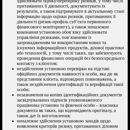
здійснювати оцінку/переоцінку ризиків, у тому числі
притаманних її діяльності, документувати їх
результати, а також підтримувати в актуальному стані
інформацію щодо оцінки ризиків, притаманних її
діяльності (ризик-профіль суб’єкта первинного
фінансового моніторингу), а також неналежне
виконання установою обов’язку здійснювати
управління ризиками, пов’язаними із
запровадженням чи використанням нових та
існуючих інформаційних продуктів, ділової практики
або технологій, у тому числі таких, що забезпечують
проведення фінансових операцій без безпосереднього
контакту з клієнтом;
нездійснення установою перевірки на підставі
офіційних документів наявності в особи, яка діє як
представник клієнта, відповідних повноважень, а
також нездійснення ідентифікації та верифікації такої
особи;
незазначення на копіях ідентифікаційних документів
засвідчувальних підписів уповноваженого
працівника установи та фізичної особи – власника
документа як таких, що відповідають оригіналу, а
також дат їх виготовлення;
неналежне здійснення установою заходів щодо
виявлення критеріїв ризику, притаманних діловим