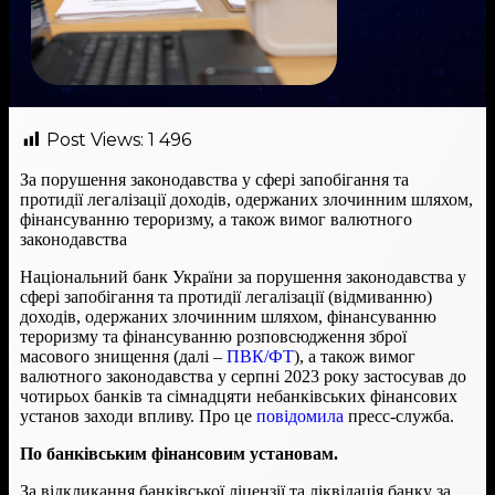
Post Views:
1 496
За порушення законодавства у сфері запобігання та
протидії легалізації доходів, одержаних злочинним шляхом,
фінансуванню тероризму, а також вимог валютного
законодавства
Національний банк України за порушення законодавства у
сфері запобігання та протидії легалізації (відмиванню)
доходів, одержаних злочинним шляхом, фінансуванню
тероризму та фінансуванню розповсюдження зброї
масового знищення (далі –
ПВК/ФТ
), а також вимог
валютного законодавства у серпні 2023 року застосував до
чотирьох банків та сімнадцяти небанківських фінансових
установ заходи впливу. Про це
повідомила
пресс-служба.
По банківським фінансовим установам.
За відкликання банківської ліцензії та ліквідація банку за