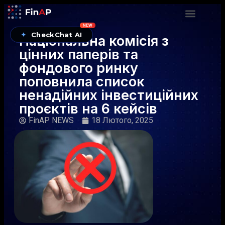
NEW
✦
CheckChat AI
Національна комісія з
цінних паперів та
фондового ринку
поповнила список
ненадійних інвестиційних
проєктів на 6 кейсів
FinAP NEWS
18 Лютого, 2025