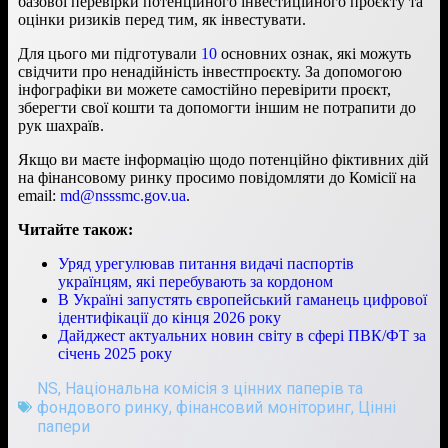
базової перевірки потенційного інвестиційного проєкту та
оцінки ризиків перед тим, як інвестувати.
Для цього ми підготували
10
основних ознак, які можуть
свідчити про ненадійність інвестпроєкту. За допомогою
інфографіки ви можете самостійно перевірити проєкт,
зберегти свої кошти та допомогти іншим не потрапити до
рук шахраїв.
Якщо ви маєте інформацію щодо потенційно фіктивних дій
на фінансовому ринку просимо повідомляти до Комісії на
еmail:
md@nsssmc.gov.ua
.
Читайте також:
Уряд урегулював питання видачі паспортів
українцям, які перебувають за кордоном
В Україні запустять європейський гаманець цифрової
ідентифікації до кінця 2026 року
Дайджест актуальних новин світу в сфері ПВК/ФТ за
січень 2025 року
NS
,
Національна комісія з цінних паперів та
фондового ринку
,
фінансовий моніторинг
,
Цінні
папери