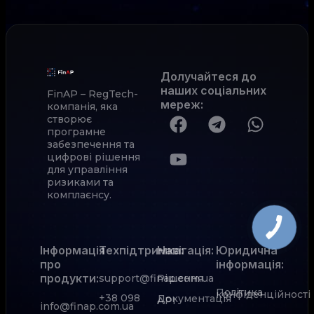
Долучайтеся до
наших соціальних
FinAP – RegTech-
мереж
:
компанія, яка
створює
програмне
забезпечення та
цифрові рішення
для управління
ризиками та
комплаєнсу.
Інформація
Техпідтримка:
Навігація:
Юридична
про
інформація:
продукти:
support@finap.com.ua
Рішення
Політика
конфіденційності
+38 098
Документація
АРІ
info@finap.com.ua