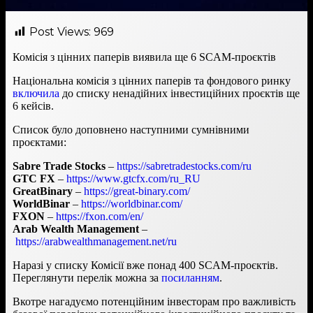
Post Views:
969
Комісія з цінних паперів виявила ще 6 SCAM-проєктів
Національна комісія з цінних паперів та фондового ринку
включила
до списку ненадійних інвестиційних проєктів ще
6 кейсів.
Список було доповнено наступними сумнівними
проєктами:
Sabre Trade Stocks
–
https://sabretradestocks.com/ru
GTC FX
–
https://www.gtcfx.com/ru_RU
GreatBinary
–
https://great-binary.com/
WorldBinar
–
https://worldbinar.com/
FXON
–
https://fxon.com/en/
Arab Wealth Management
–
https://arabwealthmanagement.net/ru
Наразі у списку Комісії вже понад 400 SCAM-проєктів.
Переглянути перелік можна за
посиланням
.
Вкотре нагадуємо потенційним інвесторам про важливість