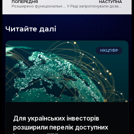
ПОПЕРЕДНЯ
НАСТУПНА
Розширено функціональні можливості депозитарію цінних паперів НБУ
У Раді запропонували дозволити запровадження санкцій проти “тіньового флоту” та повітряних суден РФ
Читайте далі
НКЦПФР
Для українських інвесторів
розширили перелік доступних