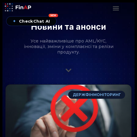
NEW
✦
CheckChat AI
Новини та анонси
Усе найважливіше про AML/KYC,
інновації, зміни у комплаєнсі та релізи
продукту.
CheckChat від FinAP — AI-помічник для перевірок
ДЕРЖФІНМОНІТОРИНГ