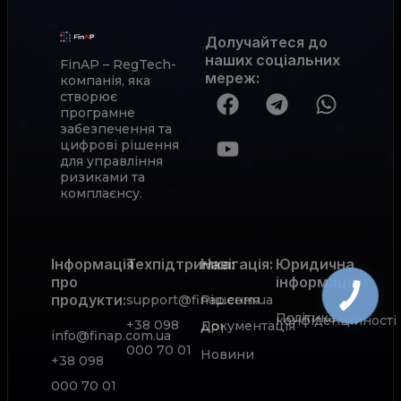
Долучайтеся до
наших соціальних
FinAP – RegTech-
мереж
:
компанія, яка
створює
програмне
забезпечення та
цифрові рішення
для управління
ризиками та
комплаєнсу.
Інформація
Техпідтримка:
Навігація:
Юридична
про
інформація:
продукти:
support@finap.com.ua
Рішення
Політика
конфіденційності
+38 098
Документація
АРІ
info@finap.com.ua
000 70 01
Новини
+38 098
000 70 01