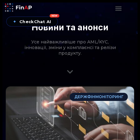
NEW
✦
CheckChat AI
Новини та анонси
Усе найважливіше про AML/KYC,
інновації, зміни у комплаєнсі та релізи
продукту.
CheckChat від FinAP — AI-помічник для перевірок
ДЕРЖФІНМОНІТОРИНГ