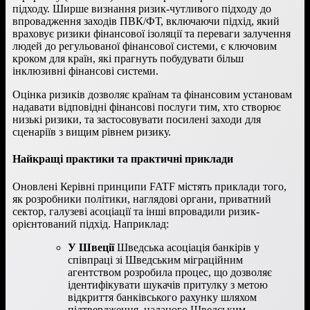
підходу. Ширше визнання ризик-чутливого підходу до
впровадження заходів ПВК/ФТ, включаючи підхід, який
враховує ризики фінансової ізоляції та переваги залучення
людей до регульованої фінансової системи, є ключовим
кроком для країн, які прагнуть побудувати більш
інклюзивні фінансові системи.
Оцінка ризиків дозволяє країнам та фінансовим установам
надавати відповідні фінансові послуги тим, хто створює
низькі ризики, та застосовувати посилені заходи для
сценаріїв з вищим рівнем ризику.
Найкращі практики та практичні приклади
Оновлені Керівні принципи FATF містять приклади того,
як розробники політики, наглядові органи, приватний
сектор, галузеві асоціації та інші впровадили ризик-
орієнтований підхід. Наприклад:
У Швеції
Шведська асоціація банкірів у
співпраці зі Шведським міграційним
агентством розробила процес, що дозволяє
ідентифікувати шукачів притулку з метою
відкриття банківського рахунку шляхом
підтвердження, наданого Шведським