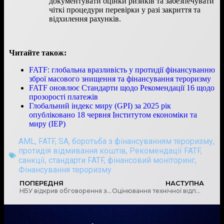
документувати оцінки ризиків та забезпечувати
чіткі процедури перевірки у разі закриття та
відхилення рахунків.
Читайте також:
FATF: глобальна вразливість у протидії фінансуванню
зброї масового знищення та фінансування тероризму
FATF оновлює Стандарти щодо Рекомендації 16 щодо
прозорості платежів
Глобальний індекс миру (GPI) за 2025 рік
опубліковано 18 червня Інститутом економіки та
миру (IEP)
AML
,
FATF
,
SA
,
боротьба з фінансуванням тероризму
,
протидія відмивання коштів
,
Рекомендації FATF
,
санкції
,
стандарти FATF
,
фінансовий моніторинг
,
Фінансування тероризму
ПОПЕРЕДНЯ
НАСТУПНА
НБУ відкрив обговорення змін до нормативно-правових актів з питань реалізації санкцій
Оцінювання технічної відповідності та ефективності заходів ПВК/ФТ згідно з методологіями FATF (2013, 2022)