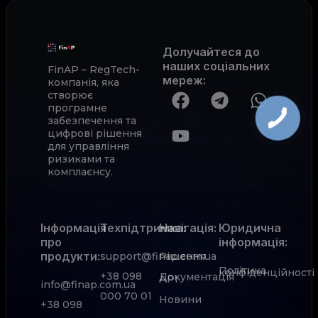
Долучайтеся до
наших соціальних
FinAP – RegTech-
мереж
:
компанія, яка
створює
програмне
забезпечення та
цифрові рішення
для управління
ризиками та
комплаєнсу.
Інформація
Техпідтримка:
Навігація:
Юридична
про
інформація:
продукти:
support@finap.com.ua
Рішення
Політика
конфіденційності
+38 098
Документація
АРІ
info@finap.com.ua
000 70 01
Новини
+38 098