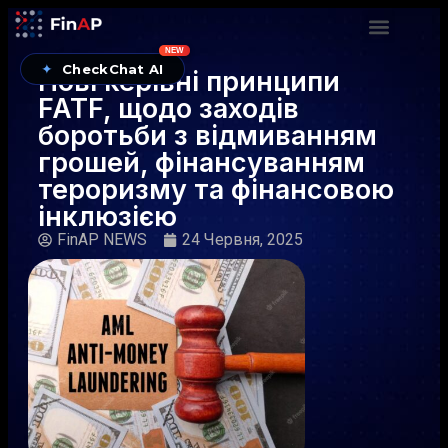
NEW
✦
CheckChat AI
Нові керівні принципи
FATF, щодо заходів
боротьби з відмиванням
грошей, фінансуванням
тероризму та фінансовою
інклюзією
FinAP NEWS
24 Червня, 2025