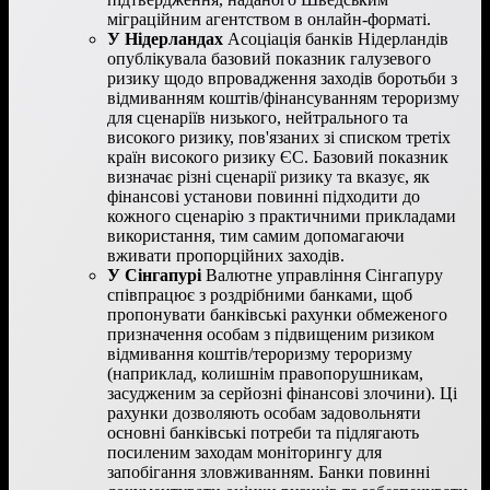
міграційним агентством в онлайн-форматі.
У Нідерландах
Асоціація банків Нідерландів
опублікувала базовий показник галузевого
ризику щодо впровадження заходів боротьби з
відмиванням коштів/фінансуванням тероризму
для сценаріїв низького, нейтрального та
високого ризику, пов'язаних зі списком третіх
країн високого ризику ЄС. Базовий показник
визначає різні сценарії ризику та вказує, як
фінансові установи повинні підходити до
кожного сценарію з практичними прикладами
використання, тим самим допомагаючи
вживати пропорційних заходів.
У Сінгапурі
Валютне управління Сінгапуру
співпрацює з роздрібними банками, щоб
пропонувати банківські рахунки обмеженого
призначення особам з підвищеним ризиком
відмивання коштів/тероризму тероризму
(наприклад, колишнім правопорушникам,
засудженим за серйозні фінансові злочини). Ці
рахунки дозволяють особам задовольняти
основні банківські потреби та підлягають
посиленим заходам моніторингу для
запобігання зловживанням. Банки повинні