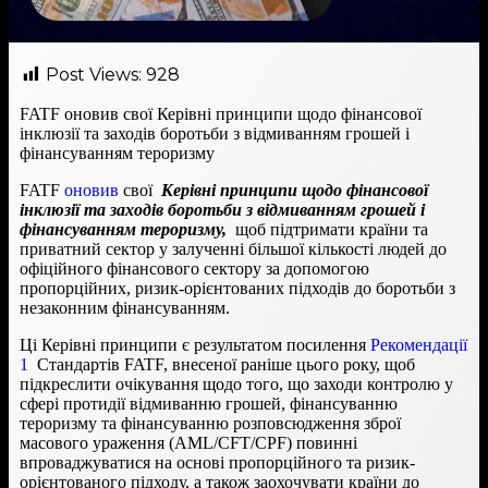
Post Views:
928
FATF оновив свої Керівні принципи щодо фінансової
інклюзії та заходів боротьби з відмиванням грошей і
фінансуванням тероризму
FATF
оновив
свої
Керівні принципи щодо фінансової
інклюзії та заходів боротьби з відмиванням грошей і
фінансуванням тероризму,
щоб підтримати країни та
приватний сектор у залученні більшої кількості людей до
офіційного фінансового сектору за допомогою
пропорційних, ризик-орієнтованих підходів до боротьби з
незаконним фінансуванням.
Ці Керівні принципи є результатом посилення
Рекомендації
1
Стандартів FATF, внесеної раніше цього року, щоб
підкреслити очікування щодо того, що заходи контролю у
сфері протидії відмиванню грошей, фінансуванню
тероризму та фінансуванню розповсюдження зброї
масового ураження (AML/CFT/CPF) повинні
впроваджуватися на основі пропорційного та ризик-
орієнтованого підходу, а також заохочувати країни до