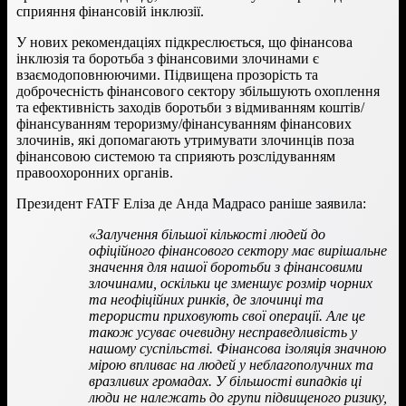
сприяння фінансовій інклюзії.
У нових рекомендаціях підкреслюється, що фінансова
інклюзія та боротьба з фінансовими злочинами є
взаємодоповнюючими. Підвищена прозорість та
доброчесність фінансового сектору збільшують охоплення
та ефективність заходів боротьби з відмиванням коштів/
фінансуванням тероризму/фінансуванням фінансових
злочинів, які допомагають утримувати злочинців поза
фінансовою системою та сприяють розслідуванням
правоохоронних органів.
Президент FATF Еліза де Анда Мадрасо раніше заявила:
«Залучення більшої кількості людей до
офіційного фінансового сектору має вирішальне
значення для нашої боротьби з фінансовими
злочинами, оскільки це зменшує розмір чорних
та неофіційних ринків, де злочинці та
терористи приховують свої операції. Але це
також усуває очевидну несправедливість у
нашому суспільстві. Фінансова ізоляція значною
мірою впливає на людей у ​​неблагополучних та
вразливих громадах. У більшості випадків ці
люди не належать до групи підвищеного ризику,