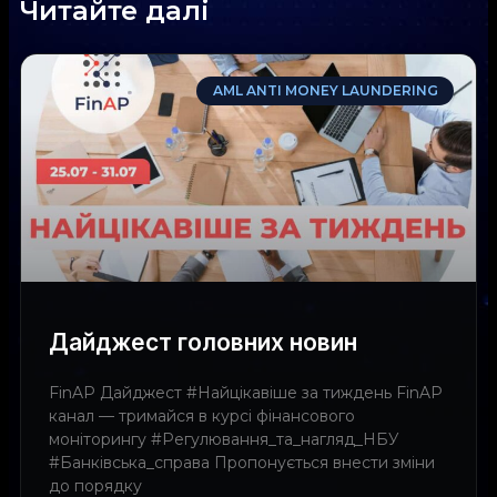
Читайте далі
AML ANTI MONEY LAUNDERING
Дайджест головних новин
FinAP Дайджест #Найцікавіше за тиждень FinAP
канал — тримайся в курсі фінансового
моніторингу #Регулювання_та_нагляд_НБУ
#Банківська_справа Пропонується внести зміни
до порядку