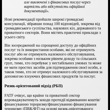
але виключені з фінансових послуг через
вартість або відсутність офіційної
документації».
Нові рекомендації пройшли широкі громадські
консультації, зібравши понад 100 відповідей, зокрема від
громадянського суспільства, наукових кіл, державного та
приватного секторів. Вони містять практичні приклади з
усього світу.
Він зосереджений на спрощенні доступу до офіційних
послуг та їх використання особами, які не отримують
послуг або не отримують належного обслуговування,
зокрема особами з низьким рівнем доходу та сільських
груп, тими, хто перебуває у нестабільних умовах та може
не мати простих засобів для підтвердження своєї особи, а
також тими, хто не отримує належного обслуговування за
допомогою існуючих фінансових продуктів та послуг.
Ризик-орієнтований підхід (РБП)
FATF очікує, що країни та приватний сектор
впроваджуватимуть заходи протидії відмиванню коштів/
фінансуванню тероризму/фінансуванню фінансування
тероризму (ПВК/ФТ) на основі ризик-орієнтованого