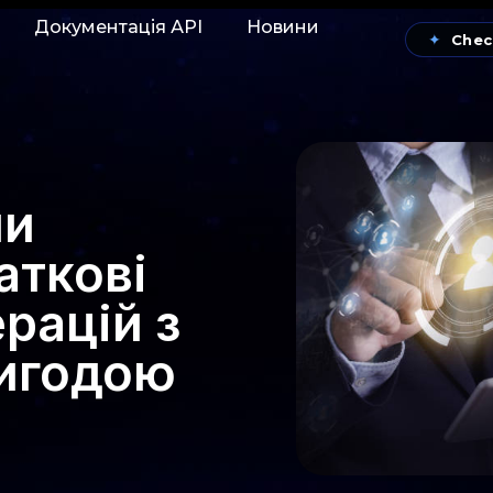
Документація АРІ
Новини
✦
Chec
ли
аткові
рацій з
игодою