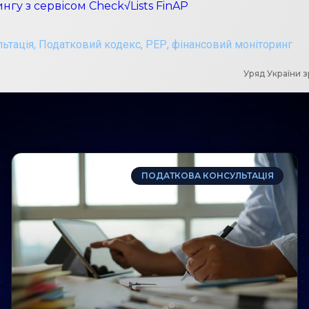
гу з сервісом Check√Lists FinAP
льтація
,
Податковий кодекс
,
РЕР
,
фінансовий моніторинг
Уряд України з
ПОДАТКОВА КОНСУЛЬТАЦІЯ