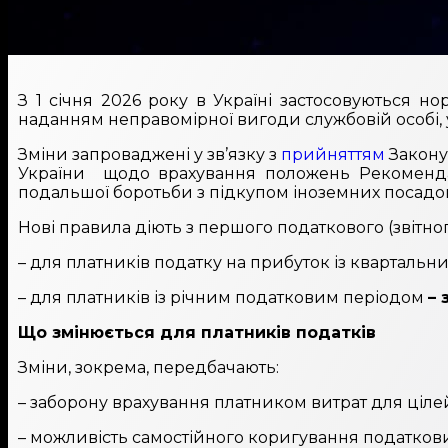
З 1 січня 2026 року в Україні застосовуються н
наданням неправомірної вигоди службовій особі, 
Зміни запроваджені у зв’язку з
прийняттям
Закону 
України щодо врахування положень Рекомендаці
подальшої боротьби з підкупом іноземних посадов
Нові правила діють з першого податкового (звітного
– для платників податку на прибуток із квартальн
– для платників із річним податковим періодом
– 
Що змінюється для платників податків
Зміни, зокрема, передбачають:
– заборону врахування платником витрат для ціл
– можливість самостійного коригування податкови