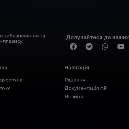
не забезпечення та
Долучайтеся до наших
мплаєнсу.
ка:
Навігація:
ap.com.ua
Рішення
Документація АРІ
70 01
Новини