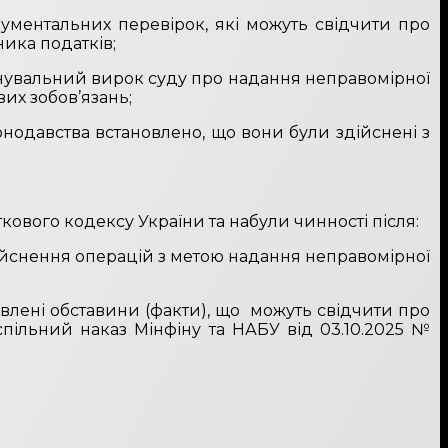
ументальних перевірок, які можуть свідчити про
ика податків;
инувальний вирок суду про надання неправомірної
их зобов’язань;
онодавства встановлено, що вони були здійснені з
кового кодексу України та набули чинності після:
дійснення операцій з метою надання неправомірної
влені обставини (факти), що можуть свідчити про
пільний наказ Мінфіну та НАБУ від 03.10.2025 №