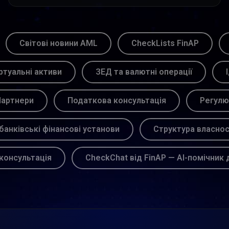
Світові новини AML
CheckLists FinAP
ртуальні активи
ЗЕД та валютні операції
артнери
Податкова консультація
Регулю
банківські фінансові установи
Структура власнос
консультація
CheckChat від FinAP — AI-помічник 