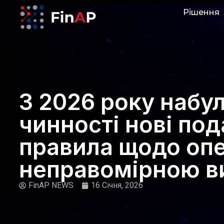
Рішення
З 2026 року набу
чинності нові под
правила щодо опе
неправомірною в
FinAP NEWS
16 Січня, 2026