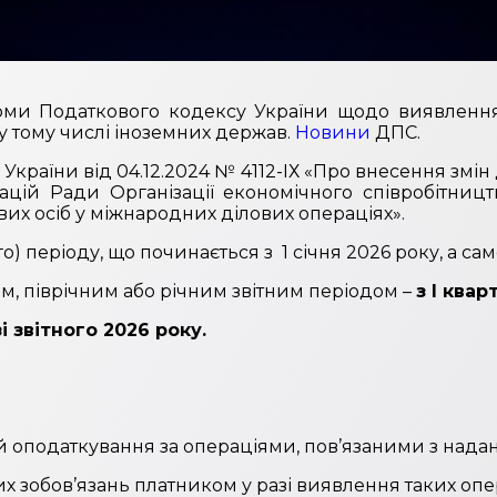
орми Податкового кодексу України щодо виявлення 
у тому числі іноземних держав.
Новини
ДПС.
України від 04.12.2024 № 4112-ІХ «Про внесення змін
й Ради Організації економічного співробітництв
их осіб у міжнародних ділових операціях».
) періоду, що починається з 1 січня 2026 року, а сам
им, піврічним або річним звітним періодом –
з І квар
зі звітного 2026 року.
ей оподаткування за операціями, пов’язаними з над
х зобов’язань платником у разі виявлення таких опе