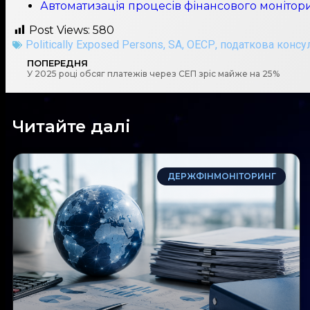
Автоматизація процесів фінансового моніторин
Post Views:
580
Politically Exposed Persons
,
SA
,
ОЕСР
,
податкова консу
ПОПЕРЕДНЯ
У 2025 році обсяг платежів через СЕП зріс майже на 25%
Читайте далі
ДЕРЖФІНМОНІТОРИНГ