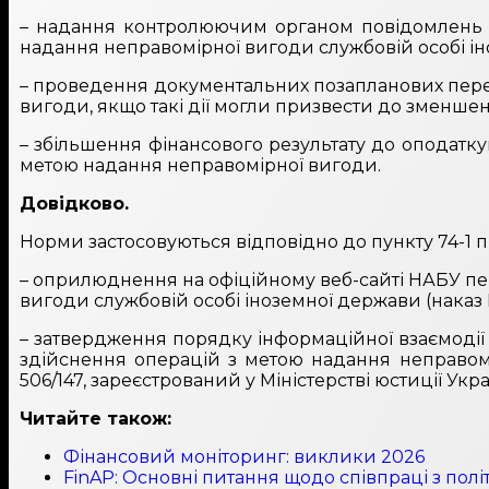
– надання контролюючим органом повідомлень НА
надання неправомірної вигоди службовій особі ін
– проведення документальних позапланових перев
вигоди, якщо такі дії могли призвести до зменшен
– збільшення фінансового результату до оподатку
метою надання неправомірної вигоди.
Довідково.
Норми застосовуються відповідно до пункту 74-1 п
– оприлюднення на офіційному веб-сайті НАБУ пер
вигоди службовій особі іноземної держави (наказ Н
– затвердження порядку інформаційної взаємодії
здійснення операцій з метою надання неправомі
506/147, зареєстрований у Міністерстві юстиції Укра
Читайте також:
Фінансовий моніторинг: виклики 2026
FinAP: Основні питання щодо співпраці з по