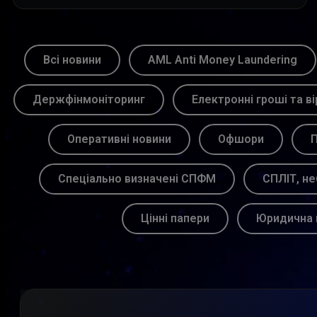
Всі новини
AML Anti Money Laundering
Держфінмоніторинг
Електронні гроші та ві
Оперативні новини
Офшори
П
Спеціально визначені СПФМ
СПЛІТ, не
Цінні папери
Юридична 