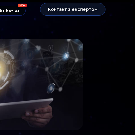
NEW
Контакт з експертом
kChat AI