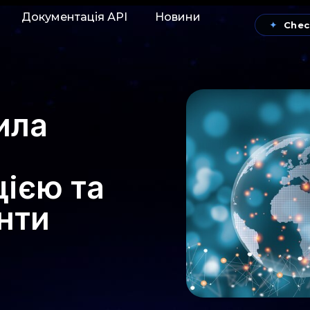
Документація АРІ
Новини
✦
Chec
ила
цією та
нти