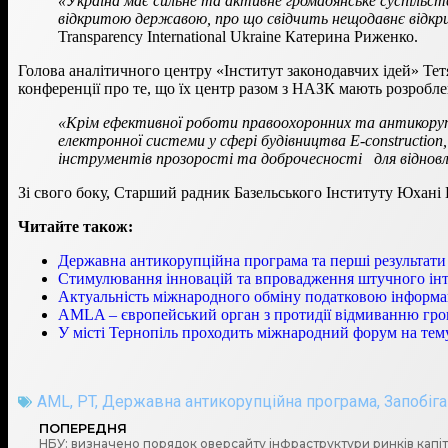
«Україна має сильне та активне громадянське суспільст
відкритою державою, про що свідчить нещодавнє відкри
Transparency International Ukraine Катерина Риженко.
Голова аналітичного центру «Інститут законодавчих ідей» Тет
конференції про те, що їх центр разом з НАЗК мають розроб
«Крім ефективної роботи правоохоронних та антикорупц
електронної системи у сфері будівництва E-constructio
інструментів прозорості та доброчесності для відновл
Зі свого боку, Старший радник Базельського Інституту Юхані 
Читайте також:
Державна антикорупційна програма та перші результати 
Стимулювання інновацій та впровадження штучного інт
Актуальність міжнародного обміну податковою інформ
AMLA – європейський орган з протидії відмиванню гро
У місті Тернопіль проходить міжнародний форум на тем
AML
,
PT
,
Державна антикорупційна програма
,
Запобіга
ПОПЕРЕДНЯ
НБУ: визначено порядок оверсайту інфраструктури ринків капі