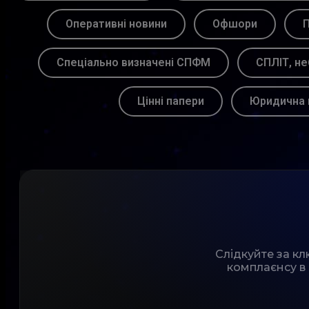
Оперативні новини
Офшори
П
Спеціально визначені СПФМ
СПЛІТ, не
Цінні папери
Юридична 
Слідкуйте за к
комплаєнсу в