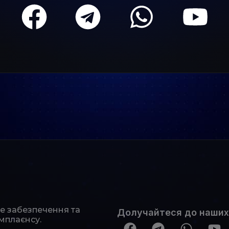
не забезпечення та
Долучайтеся до наших
мплаєнсу.