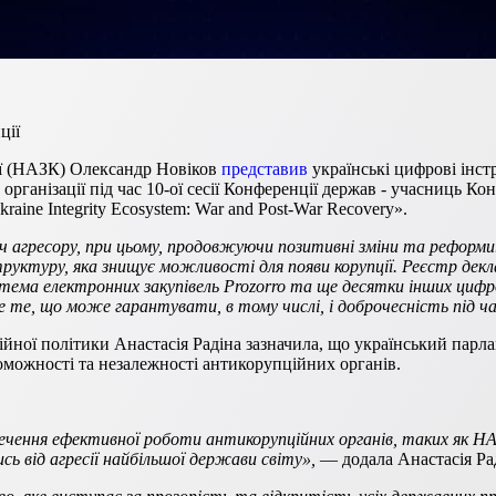
ції
ії (НАЗК) Олександр Новіков
представив
українські цифрові інст
 організації під час 10-ої сесії Конференції держав - учасниць К
raine Integrity Ecosystem: War and Post-War Recovery».
іч агресору, при цьому, продовжуючи позитивні зміни та реформи
руктуру, яка знищує можливості для появи корупції. Реєстр дек
истема електронних закупівель Prozorro та ще десятки інших циф
е те, що може гарантувати, в тому числі, і доброчесність під ч
йної політики Анастасія Радіна зазначила, що український парлам
оможності та незалежності антикорупційних органів.
езпечення ефективної роботи антикорупційних органів, таких як
ь від агресії найбільшої держави світу»,
— додала Анастасія Ра