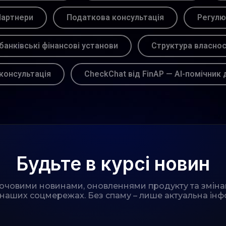
артнери
Податкова консультація
Регулю
банківські фінансові установи
Структура власнос
консультація
CheckChat від FinAP — AI-помічник 
Будьте в курсі новин
лючовими новинами, оновленнями продукту та зміна
 наших соцмережах. Без спаму – лише актуальна інф