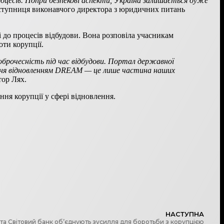
роцесів. Попри безпекові аспекти, Україна залишається дуже
ступниця виконавчого директора з юридичних питань
 до процесів відбудови. Вона розповіла учасникам
оти корупції.
брочесність під час відбудови. Портал державної
ління відновленням DREAM — це лише частина наших
тор Лях.
ння корупції у сфері відновлення.
НАСТУПНА
та Світовий банк об’єднують зусилля для боротьби з корупцією