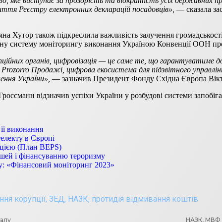
во, яке виступає за прозорість та відкритість усіх державних п
ття Реєстру електронних декларацій посадовців»,
— сказала за
яна Хутор також підкреслила важливість залучення громадськості
лену систему моніторингу виконання Україною Конвенції ООН пр
ійних органів, цифровізація — це саме те, що гарантуватиме до
n, Prozorro Продажі, цифрова екосистема для підзвітного управ
ення України»,
— зазначив Президент Фонду Східна Європа Вік
Гроссманн відзначив успіхи України у розбудові системи запобіга
її виконання
електу в Європі
ацією (План BEPS)
шей і фінансуванню тероризму
у: «Фінансовий моніторинг 2023»
ння корупції
,
ЗЕД
,
НАЗК
,
протидія відмивання коштів
талу
НАЗК, МВФ 