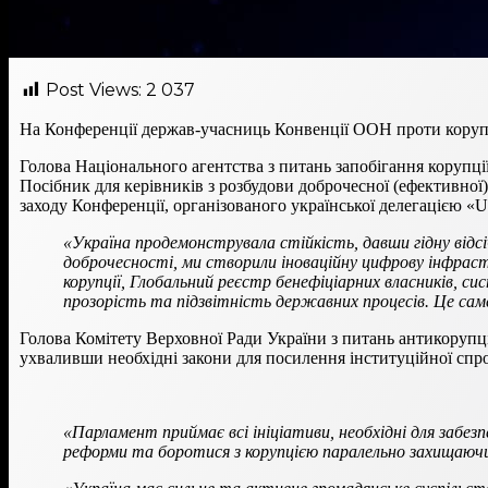
Post Views:
2 037
На Конференції держав-учасниць Конвенції ООН проти коруп
Голова Національного агентства з питань запобігання корупц
Посібник для керівників з розбудови доброчесної (ефективної)
заходу Конференції, організованого української делегацією «Uk
«Україна продемонструвала стійкість, давши гідну відс
доброчесності, ми створили іноваційну цифрову інфраст
корупції, Глобальний реєстр бенефіціарних власників, с
прозорість та підзвітність державних процесів. Це сам
Голова Комітету Верховної Ради України з питань антикорупці
ухваливши необхідні закони для посилення інституційної спр
«Парламент приймає всі ініціативи, необхідні для заб
реформи та боротися з корупцією паралельно захищаючис