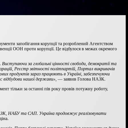
рументи запобігання корупції та розроблений Агентством
онвенції ООН проти корупції. Це відбулося в межах окремого
. Виступаючи за глобальні цінності свободи, демократії та
ларацій, Реєстр звітності політпартій, Портал викривачів
рових продуктів зараз працюють в Україні, забезпечуючи
ас відбудови нашої держави»,
— заявив Голова НАЗК.
ент тільки за останні пів року провів потужну роботу,
 НАЗК, НАБУ та САП. Україна продовжує реалізовувати
діна.