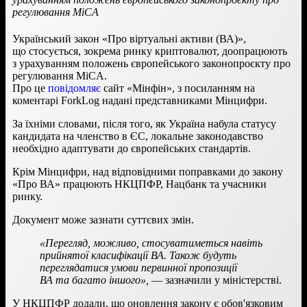
регулювання MiCA
Український закон «Про віртуальні активи (ВА)»,
що стосується, зокрема ринку криптовалют, доопрацюють
з урахуванням положень європейського законопроєкту про
регулювання MiCA.
Про це
повідомляє
сайт «Мінфін», з посиланням на
коментарі ForkLog надані представниками Мінцифри.
За їхніми словами, після того, як Україна набула статусу
кандидата на членство в ЄС, локальне законодавство
необхідно адаптувати до європейських стандартів.
Крім Мінцифри, над відповідними поправками до закону
«Про ВА» працюють НКЦПФР, Нацбанк та учасники
ринку.
Документ може зазнати суттєвих змін.
«Перегляд, можливо, стосуватиметься навіть
прийнятої класифікації ВА. Також будуть
переглядатися умови первинної пропозиції
ВА та багато іншого»,
— зазначили у міністерстві.
У НКЦПФР додали, що оновлення закону є обов'язковим