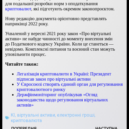
для подальшої розробки норм з оподаткування
криптовалют
, які підготують окремим законопроєктом.
Нову редакцію документа орієнтовно представлять
наприкінці 2022 року.
Ухвалений у вересні 2021 року закон «Про віртуальні
активи» не набуде чинності до моменту внесення змін
до Податкового кодексу України. Коли це станеться —
невідомо. Комплексні питання та воєнний стан можуть
уповільнити процес.
Читайте також:
Легалізація криптовалюти в Україні: Президент
підписав закон про віртуальні активи
У Євросоюзі створять єдиний орган для регулювання
криптовалютного ринку
Держфінмоніторинг опублікував «Огляд
законодавства щодо регулювання віртуальних
активів»
KI
,
віртуальні активи
,
електронні гроші
,
криптовалюта
ПОПЕРЕДНЯ
НАСТУПНА