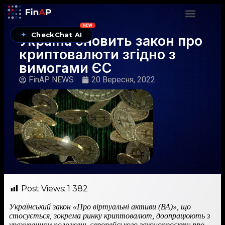
NEW
✦
CheckChat AI
Україна оновить закон про
криптовалюти згідно з
вимогами ЄС
FinAP NEWS
20 Вересня, 2022
Post Views:
1 382
Український закон «Про віртуальні активи (ВА)», що
стосується, зокрема ринку криптовалют, доопрацюють з
урахуванням положень європейського законопроєкту про