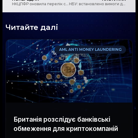
НКЦПФР оновила перелік сумнівних інвестиційних проєктів
НБУ: встановлено вимоги до плану відновлення діяльності кредитної спілки у післявоєнний період
Читайте далі
AML ANTI MONEY LAUNDERING
Британія розслідує банківські
обмеження для криптокомпаній