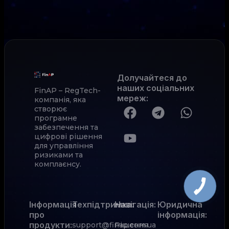
Долучайтеся до
наших соціальних
FinAP – RegTech-
мереж
:
компанія, яка
створює
програмне
забезпечення та
цифрові рішення
для управління
ризиками та
комплаєнсу.
Інформація
Техпідтримка:
Навігація:
Юридична
про
інформація:
продукти:
support@finap.com.ua
Рішення