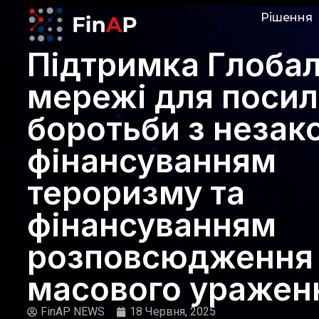
Рішення
Підтримка Глобал
мережі для поси
боротьби з неза
фінансуванням
тероризму та
фінансуванням
розповсюдження 
масового уражен
FinAP NEWS
18 Червня, 2025