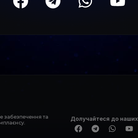
не забезпечення та
Долучайтеся до наших
мплаєнсу.