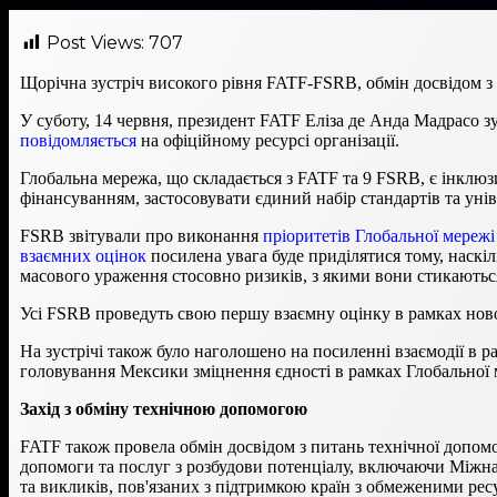
Post Views:
707
Щорічна зустріч високого рівня FATF-FSRB, обмін досвідом з
У суботу, 14 червня, президент FATF Еліза де Анда Мадрасо з
повідомляється
на офіційному ресурсі організації.
Глобальна мережа, що складається з FATF та 9 FSRB, є інклюз
фінансуванням, застосовувати єдиний набір стандартів та уні
FSRB звітували про виконання
пріоритетів Глобальної мережі
взаємних оцінок
посилена увага буде приділятися тому, наск
масового ураження стосовно ризиків, з якими вони стикаються
Усі FSRB проведуть свою першу взаємну оцінку в рамках ново
На зустрічі також було наголошено на посиленні взаємодії в р
головування Мексики зміцнення єдності в рамках Глобальної 
Захід з обміну технічною допомогою
FATF також провела обмін досвідом з питань технічної допомог
допомоги та послуг з розбудови потенціалу, включаючи Міжна
та викликів, пов'язаних з підтримкою країн з обмеженими ре