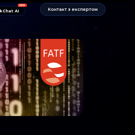
NEW
Контакт з експертом
kChat AI