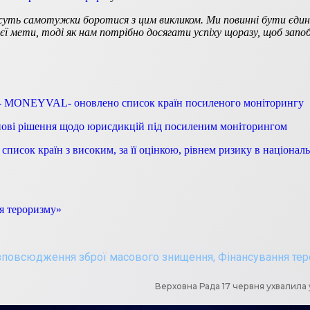
ожуть самотужки боротися з цим викликом. Ми повинні бути єди
єї мети, тоді як нам потрібно досягати успіху щоразу, щоб запо
ATF- MONEYVAL- оновлено список країн посиленого моніторингу
ові рішення щодо юрисдикцій під посиленим моніторингом
список країн з високим, за її оцінкою, рівнем ризику в націон
я тероризму»
зповсюдження зброї масового знищення
,
Фінансування те