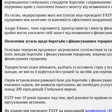
впровадженні глобальних стандартів боротьби з відмиванням к
підтримки країн у посиленні їхнього захисту від незаконного
На сесіях, модераторами яких виступили віце-президент FATF 
підтримки між колегами та важливість ефективної координаці
Андре Ебанкс, член парламенту, прем'єр-міністр і міністр фін
країни могли посилити свій захист від незаконного фінансува
Посилення зусиль щодо боротьби з фінансуванням терори
Оскільки тероризм продовжує загрожувати суспільствам та гр
їхніх заходів боротьби з фінансуванням тероризму, зокрема шл
фінансування тероризму.
Терористичні атаки вбивають, калічать та вселяють страх у вс
напади, не могли б відбутися без грошей та засобів для пере
Окрім встановлення рамкової бази для боротьби з фінансуван
взаємних оцінок, ми виявили прогалини, які необхідно усунут
понад 200 юрисдикцій Глобальної мережі.
FATF вже 10 років працює над тим, щоб допомогти країнам п
віртуальними активами.
Як підкреслив президент FATF на нещодавній
конференції «Н