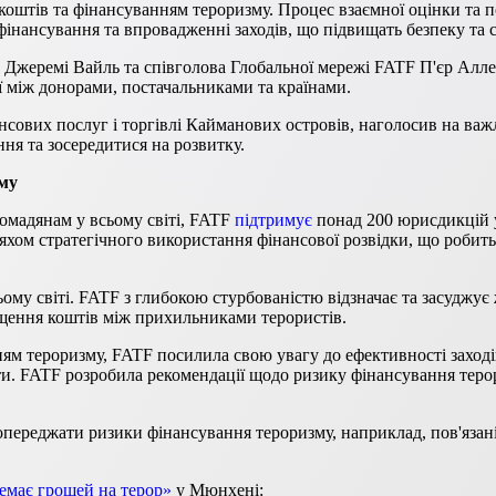
оштів та фінансуванням тероризму. Процес взаємної оцінки та п
 фінансування та впровадженні заходів, що підвищать безпеку та
Джеремі Вайль та співголова Глобальної мережі FATF П'єр Аллегр
ї між донорами, постачальниками та країнами.
ансових послуг і торгівлі Кайманових островів, наголосив на ва
ння та зосередитися на розвитку.
зму
омадянам у всьому світі, FATF
підтримує
понад 200 юрисдикцій у
яхом стратегічного використання фінансової розвідки, що робить
ьому світі. FATF з глибокою стурбованістю відзначає та засуджує
міщення коштів між прихильниками терористів.
ням тероризму, FATF посилила свою увагу до ефективності заход
и. FATF розробила рекомендації щодо ризику фінансування терор
опереджати ризики фінансування тероризму, наприклад, пов'яза
емає грошей на терор»
у Мюнхені: