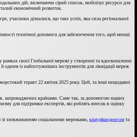
одальших дій, включаючи сірий список, мобілізує ресурси для
 сталий економічний розвиток.
е, учасники дізналися, що таке успіх, яка сила регіональної
жливості технічної допомоги для забезпечення того, щоб менші
 рамках своєї Глобальної мережі у створенні та вдосконаленні
 її одним із найпотужніших інструментів для ліквідації мереж
 жорстокий теракт 22 квітня 2025 року. Цей, та інші нещодавні
ів, запроваджених країнами. Саме так, за допомогою наших
изму для підтримки експертів, які роблять внесок в оцінку
ні зі зловживанням соціальними мережами,
краудфандингом
та