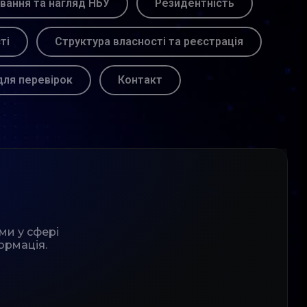
вання та нагляд НБУ
Резидентність
ті
Структура власності та реєстрація
для перевірок
Контакт
ми у сфері
ормація.