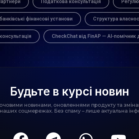
артнери
Податкова консультація
Регулю
банківські фінансові установи
Структура власнос
консультація
CheckChat від FinAP — AI-помічник 
Будьте в курсі новин
лючовими новинами, оновленнями продукту та зміна
 наших соцмережах. Без спаму – лише актуальна інф