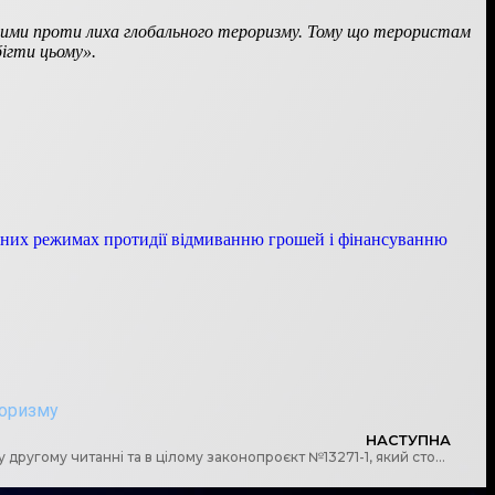
ними проти лиха глобального тероризму. Тому що терористам
бігти цьому».
альних режимах протидії відмиванню грошей і фінансуванню
роризму
НАСТУПНА
Верховна Рада 17 червня ухвалила у другому читанні та в цілому законопроєкт №13271-1, який стосується посилення відповідальності за корупційні правопорушення