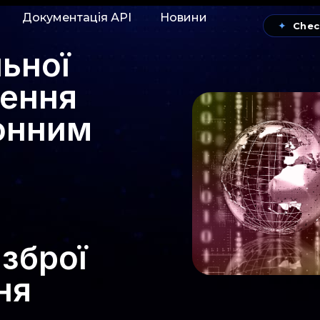
Документація АРІ
Новини
✦
Chec
ьної
лення
конним
зброї
ня