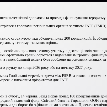
 питань технічної допомоги та протидія фінансування тероризму
устрілася з головами регіональних органів за типом FATF (FSRB) 
ивною структурою, яка об'єднує понад 200 юрисдикцій. Їх об'єдн
версальну систему взаємних оцінок.
, і особливо про свою активну участь у підготовці своїх членів
ільки ефективно країни борються з відмиванням грошей, фінансу
, а також більший акцент буде зроблено на основних ризиках та 
го раунду до кінця 2026 року або на початку 2027 року.
амках Глобальної мережі, зокрема між FSRB, а також на взаємних 
мережі є ключовим пріоритетом для FATF.
и в суботу, 14 червня. Захід зібрав понад 100 представників доно
родний валютний фонд, Світовий банк та Управління ООН з нарк
сурсами для боротьби з фінансовими злочинами. Проекти технічн