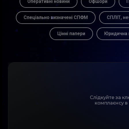
Оперативні новини
Офшори
П
Спеціально визначені СПФМ
СПЛІТ, не
Цінні папери
Юридична 
Слідкуйте за к
комплаєнсу в