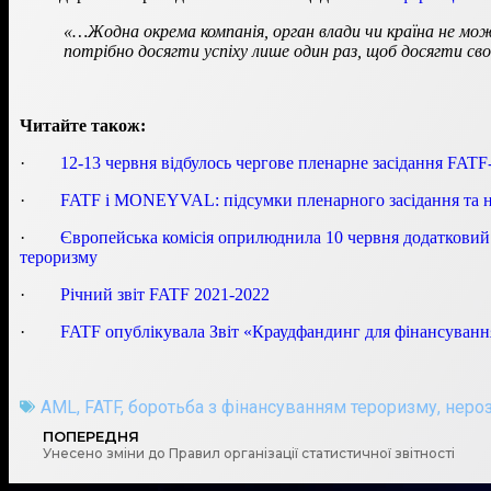
«…Жодна окрема компанія, орган влади чи країна не м
потрібно досягти успіху лише один раз, щоб досягти сво
Читайте також:
·
12-13 червня відбулось чергове пленарне засідання F
·
FATF і MONEYVAL: підсумки пленарного засідання та н
·
Європейська комісія оприлюднила 10 червня додатковий 
тероризму
·
Річний звіт FATF 2021-2022
·
FATF опублікувала Звіт «Краудфандинг для фінансуванн
AML
,
FATF
,
боротьба з фінансуванням тероризму
,
неро
ПОПЕРЕДНЯ
Унесено зміни до Правил організації статистичної звітності