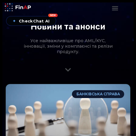
NEW
✦
CheckChat AI
Новини та анонси
Усе найважливіше про AML/KYC,
інновації, зміни у комплаєнсі та релізи
продукту.
CheckChat від FinAP — AI-помічник для перевірок
БАНКІВСЬКА СПРАВА