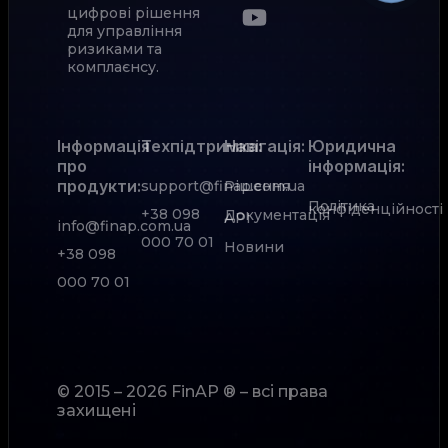
цифрові рішення
для управління
ризиками та
комплаєнсу.
Інформація
Техпідтримка:
Навігація:
Юридична
про
інформація:
продукти:
support@finap.com.ua
Рішення
Політика
конфіденційності
+38 098
Документація
АРІ
info@finap.com.ua
000 70 01
Новини
+38 098
000 70 01
© 2015 – 2026 FinAP ® – всі права
захищені