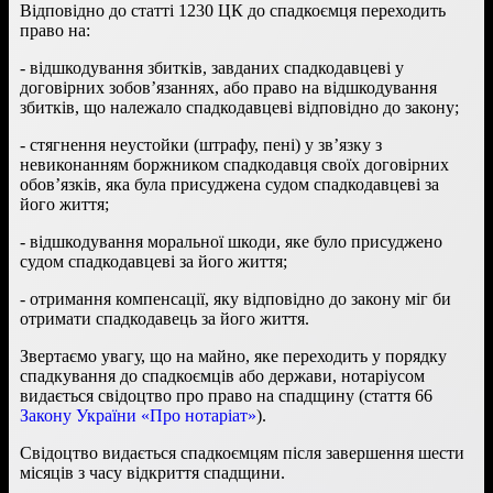
Відповідно до статті 1230 ЦК до спадкоємця переходить
право на:
- відшкодування збитків, завданих спадкодавцеві у
договірних зобов’язаннях, або право на відшкодування
збитків, що належало спадкодавцеві відповідно до закону;
- стягнення неустойки (штрафу, пені) у зв’язку з
невиконанням боржником спадкодавця своїх договірних
обов’язків, яка була присуджена судом спадкодавцеві за
його життя;
- відшкодування моральної шкоди, яке було присуджено
судом спадкодавцеві за його життя;
- отримання компенсації, яку відповідно до закону міг би
отримати спадкодавець за його життя.
Звертаємо увагу, що на майно, яке переходить у порядку
спадкування до спадкоємців або держави, нотаріусом
видається свідоцтво про право на спадщину (стаття 66
Закону України «Про нотаріат»
).
Свідоцтво видається спадкоємцям після завершення шести
місяців з часу відкриття спадщини.