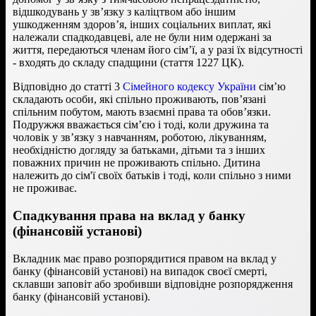
відшкодувань у зв’язку з каліцтвом або іншим
ушкодженням здоров’я, інших соціальних виплат, які
належали спадкодавцеві, але не були ним одержані за
життя, передаються членам його сім’ї, а у разі їх відсутності
- входять до складу спадщини (стаття 1227 ЦК).
Відповідно до статті 3
Сімейного кодексу України
сім’ю
складають особи, які спільно проживають, пов’язані
спільним побутом, мають взаємні права та обов’язки.
Подружжя вважається сім’єю і тоді, коли дружина та
чоловік у зв’язку з навчанням, роботою, лікуванням,
необхідністю догляду за батьками, дітьми та з інших
поважних причин не проживають спільно. Дитина
належить до сім'ї своїх батьків і тоді, коли спільно з ними
не проживає.
Спадкування права на вклад у банку
(фінансовій установі)
Вкладник має право розпорядитися правом на вклад у
банку (фінансовій установі) на випадок своєї смерті,
склавши заповіт або зробивши відповідне розпорядження
банку (фінансовій установі).