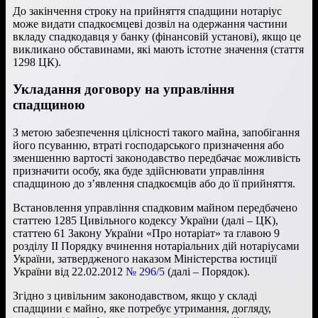
До закінчення строку на прийняття спадщини нотаріус
може видати спадкоємцеві дозвіл на одержання частини
вкладу спадкодавця у банку (фінансовій установі), якщо це
викликано обставинами, які мають істотне значення (стаття
1298 ЦК).
Укладання договору на управління
спадщиною
З метою забезпечення цілісності такого майна, запобігання
його псуванню, втраті господарського призначення або
зменшенню вартості законодавство передбачає можливість
призначити особу, яка буде здійснювати управління
спадщиною до з’явлення спадкоємців або до її прийняття.
Встановлення управління спадковим майном передбачено
статтею 1285 Цивільного кодексу України (далі – ЦК),
статтею 61 Закону України «Про нотаріат» та главою 9
розділу ІІ Порядку вчинення нотаріальних дій нотаріусами
України, затвердженого наказом Міністерства юстиції
України від 22.02.2012
№ 296/5
(далі – Порядок).
Згідно з цивільним законодавством, якщо у складі
спадщини є майно, яке потребує утримання, догляду,