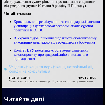
діє до ухвалення судом рішення про визнання спадщини
від умерлого (пункт 10 глави 9 розділу ІІ Порядку).
Читайте також:
Кримінальне переслідування за господарські злочини
у співпраці з державою-агресором: аналіз судової
практики ККС ВС
В Україні судові рішення підлягають обов’язковому
виконанню незалежно від громадянства боржника
Комітет ВРУ рекомендує остаточне ухвалення
законопроєкту про цифровізацію виконавчого
провадження
SY
,
ідентифікація та верифікація
,
нотаріальні дії
,
юридична консультація
ПОПЕРЕДНЯ
НАСТУПНА
Ухвалено проєкт рішення для запровадження міжнародного автоматичного обміну інформацією (АEOI) стосовно криптоактивів
Відкрито обговорення положення щодо авторизації діяльності надавачів нефінансових платіжних послуг
Читайте далі