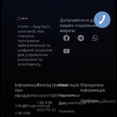
Долучайтеся до
наших соціальних
FinAP – RegTech-
мереж
:
компанія, яка
створює
програмне
забезпечення та
цифрові рішення
для управління
ризиками та
комплаєнсу.
Інформація
Техпідтримка:
Навігація:
Юридична
про
інформація:
продукти:
support@finap.com.ua
Рішення
Політика
конфіденційності
+38 098
Документація
АРІ
info@finap.com.ua
000 70 01
Новини
+38 098