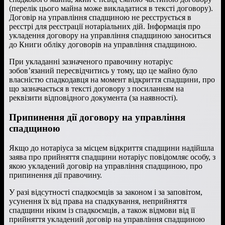
(перелік цього майна може викладатися в тексті договору).
Договір на управління спадщиною не реєструється в
реєстрі для реєстрації нотаріальних дій. Інформація про
укладення договору на управління спадщиною заноситься
до Книги обліку договорів на управління спадщиною.
При укладанні зазначеного правочину нотаріус
зобов’язаний пересвідчитись у тому, що це майно було
власністю спадкодавця на момент відкриття спадщини, про
що зазначається в тексті договору з посиланням на
реквізити відповідного документа (за наявності).
Припинення дії договору на управління
спадщиною
Якщо до нотаріуса за місцем відкриття спадщини надійшла
заява про прийняття спадщини нотаріус повідомляє особу, з
якою укладений договір на управління спадщиною, про
припинення дії правочину.
У разі відсутності спадкоємців за законом і за заповітом,
усунення їх від права на спадкування, неприйняття
спадщини ніким із спадкоємців, а також відмови від її
прийняття укладений договір на управління спадщиною