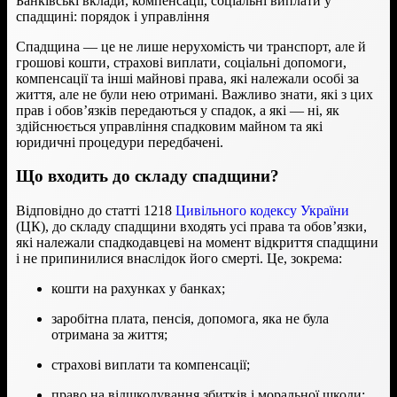
Банківські вклади, компенсації, соціальні виплати у
спадщині: порядок і управління
Спадщина — це не лише нерухомість чи транспорт, але й
грошові кошти, страхові виплати, соціальні допомоги,
компенсації та інші майнові права, які належали особі за
життя, але не були нею отримані. Важливо знати, які з цих
прав і обов’язків передаються у спадок, а які — ні, як
здійснюється управління спадковим майном та які
юридичні процедури передбачені.
Що входить до складу спадщини?
Відповідно до статті 1218
Цивільного кодексу України
(ЦК), до складу спадщини входять усі права та обов’язки,
які належали спадкодавцеві на момент відкриття спадщини
і не припинилися внаслідок його смерті. Це, зокрема:
кошти на рахунках у банках;
заробітна плата, пенсія, допомога, яка не була
отримана за життя;
страхові виплати та компенсації;
право на відшкодування збитків і моральної шкоди;