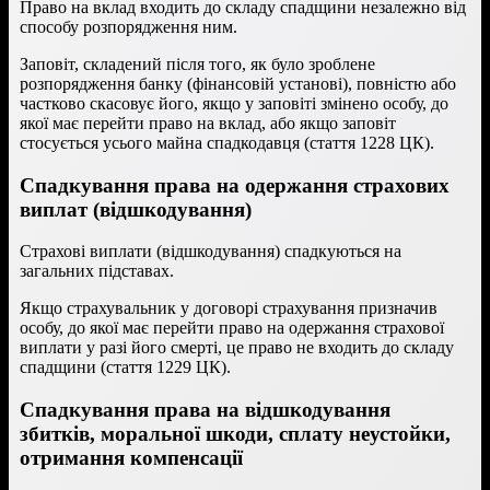
Право на вклад входить до складу спадщини незалежно від
способу розпорядження ним.
Заповіт, складений після того, як було зроблене
розпорядження банку (фінансовій установі), повністю або
частково скасовує його, якщо у заповіті змінено особу, до
якої має перейти право на вклад, або якщо заповіт
стосується усього майна спадкодавця (стаття 1228 ЦК).
Спадкування права на одержання страхових
виплат (відшкодування)
Страхові виплати (відшкодування) спадкуються на
загальних підставах.
Якщо страхувальник у договорі страхування призначив
особу, до якої має перейти право на одержання страхової
виплати у разі його смерті, це право не входить до складу
спадщини (стаття 1229 ЦК).
Спадкування права на відшкодування
збитків, моральної шкоди, сплату неустойки,
отримання компенсації