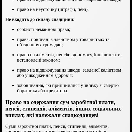
право на неустойку (штрафи, пені).
Не входять до складу спадщини
:
особисті немайнові права;
права, пов’язані з членством у товариствах та
об'єднаннях громадян;
право на аліменти, пенсію, допомогу, інші виплати,
встановлені законом;
право на відшкодування шкоди, завданої каліцтвом
або ушкодженням здоров’я;
зобов’язання, які припинилися у зв’язку зі смертю
боржника або кредитора.
Право на одержання сум заробітної плати,
пенсії, стипендії, аліментів, інших соціальних
виплат, які належали спадкодавцеві
Суми заробітної плати, пенсії, стипендії, аліментів,
допомог у зв’язку з тимчасовою непрацездатністю,