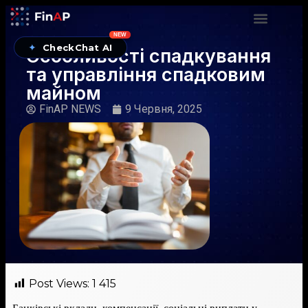
NEW
✦
CheckChat AI
Особливості спадкування
та управління спадковим
майном
FinAP NEWS
9 Червня, 2025
Post Views:
1 415