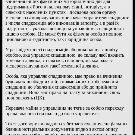
вчинення інших фактичних чи юридичних дій для
підтримання його в належному стані, нотаріус, а в
сільських населених пунктах - посадова особа органу
місцевого самоврядування призначає управителя спадщини
з числа спадкоємців або виконавців заповіту, а в разі їх
відсутності - укладає договір на управління спадщиною з
іншою особою. Це може бути як фізична особа з повною
цивільною дієздатністю, так і юридична особа.
У разі відсутності спадкоємців або виконавця заповіту
особою, яка управляє спадщиною, до складу якої входить
земельна ділянка, є сільська, селищна, міська рада за
місцерозташуванням такої земельної ділянки.
Особа, яка управляє спадщиною, має право на вчинення
будь-яких необхідних дій, спрямованих на збереження
спадщини до з’явлення спадкоємців або до прийняття
спадщини. Вона має право на плату за виконання своїх
повноважень (ЦК).
Передача майна в управління не тягне за собою переходу
права власності на нього до його управителя.
Текст договору викладається без застосування спеціальних
бланків нотаріальних документів згідно з актом опису
спадкового майна, який є невід’ємною частиною договору