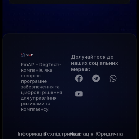
Долучайтеся до
наших соціальних
FinAP – RegTech-
мереж
:
компанія, яка
створює
програмне
забезпечення та
цифрові рішення
для управління
ризиками та
комплаєнсу.
Інформація
Техпідтримка:
Навігація:
Юридична