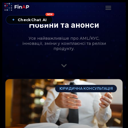
NEW
✦
CheckChat AI
Новини та анонси
Усе найважливіше про AML/KYC,
інновації, зміни у комплаєнсі та релізи
продукту.
CheckChat від FinAP — AI-помічник для перевірок
ЮРИДИЧНА КОНСУЛЬТАЦІЯ