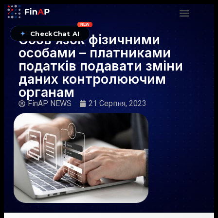
NEW
✦
CheckChat AI
Обов’язок фізичними
особами – платниками
податків подавати зміни
даних контролюючим
органам
FinAP NEWS
21 Серпня, 2023