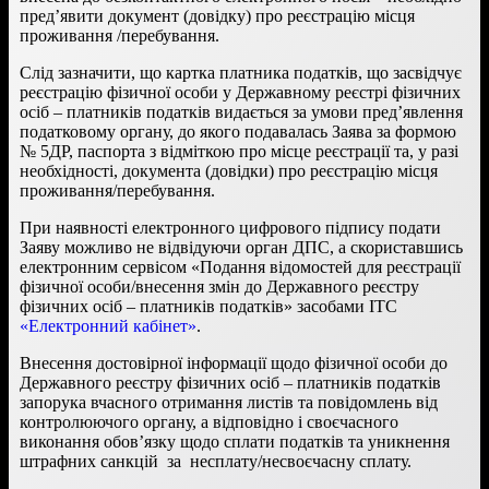
пред’явити документ (довідку) про реєстрацію місця
проживання /перебування.
Слід зазначити, що картка платника податків, що засвідчує
реєстрацію фізичної особи у Державному реєстрі фізичних
осіб – платників податків видається за умови пред’явлення
податковому органу, до якого подавалась Заява за формою
№ 5ДР, паспорта з відміткою про місце реєстрації та, у разі
необхідності, документа (довідки) про реєстрацію місця
проживання/перебування.
При наявності електронного цифрового підпису подати
Заяву можливо не відвідуючи орган ДПС, а скориставшись
електронним сервісом «Подання відомостей для реєстрації
фізичної особи/внесення змін до Державного реєстру
фізичних осіб – платників податків» засобами ІТС
«Електронний кабінет»
.
Внесення достовірної інформації щодо фізичної особи до
Державного реєстру фізичних осіб – платників податків
запорука вчасного отримання листів та повідомлень від
контролюючого органу, а відповідно і своєчасного
виконання обов’язку щодо сплати податків та уникнення
штрафних санкцій за несплату/несвоєчасну сплату.