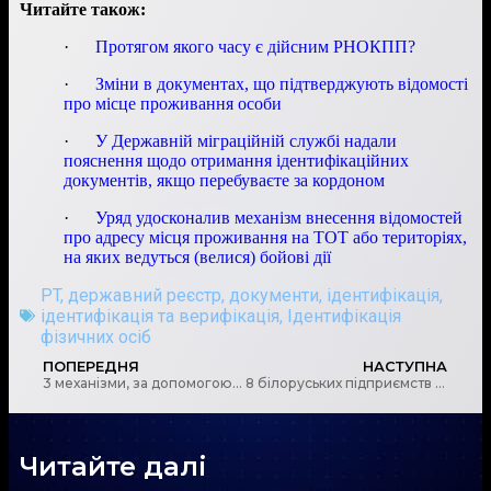
Читайте також:
·
Протягом якого часу є дійсним РНОКПП?
·
Зміни в документах, що підтверджують відомості
про місце проживання особи
·
У Державній міграційній службі надали
пояснення щодо отримання ідентифікаційних
документів, якщо перебуваєте за кордоном
·
Уряд удосконалив механізм внесення відомостей
про адресу місця проживання на ТОТ або територіях,
на яких ведуться (велися) бойові дії
PT
,
державний реєстр
,
документи
,
ідентифікація
,
ідентифікація та верифікація
,
Ідентифікація
фізичних осіб
ПОПЕРЕДНЯ
НАСТУПНА
3 механізми, за допомогою яких намагаються уникнути санкційних обмежень
8 білоруських підприємств поповнили перелік кандидатів на санкції, – НАЗК
Читайте далі