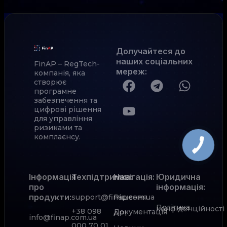
Долучайтеся до
наших соціальних
FinAP – RegTech-
мереж
:
компанія, яка
створює
програмне
забезпечення та
цифрові рішення
для управління
ризиками та
комплаєнсу.
Інформація
Техпідтримка:
Навігація:
Юридична
про
інформація:
продукти:
support@finap.com.ua
Рішення
Політика
конфіденційності
+38 098
Документація
АРІ
info@finap.com.ua
000 70 01