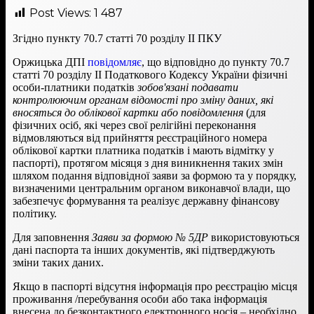
Post Views:
1 487
Згідно пункту 70.7 статті 70 розділу ІІ ПКУ
Оржицька ДПІ
повідомляє
, що відповідно до пункту 70.7
статті 70 розділу ІІ Податкового Кодексу України фізичні
особи-платники податків
зобов'язані подавати
контролюючим органам відомості про зміну даних, які
вносяться до облікової картки або повідомлення
(для
фізичних осіб, які через свої релігійні переконання
відмовляються від прийняття реєстраційного номера
облікової картки платника податків і мають відмітку у
паспорті), протягом місяця з дня виникнення таких змін
шляхом подання відповідної заяви за формою та у порядку,
визначеними центральним органом виконавчої влади, що
забезпечує формування та реалізує державну фінансову
політику.
Для заповнення
Заяви за формою № 5ДР
використовуються
дані паспорта та інших документів, які підтверджують
зміни таких даних.
Якщо в паспорті відсутня інформація про реєстрацію місця
проживання /перебування особи або така інформація
внесена до безконтактного електронного носія – необхідно