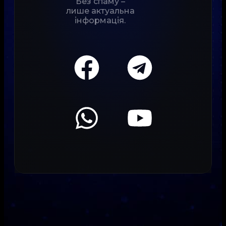
Без спаму –
лише актуальна
інформація.