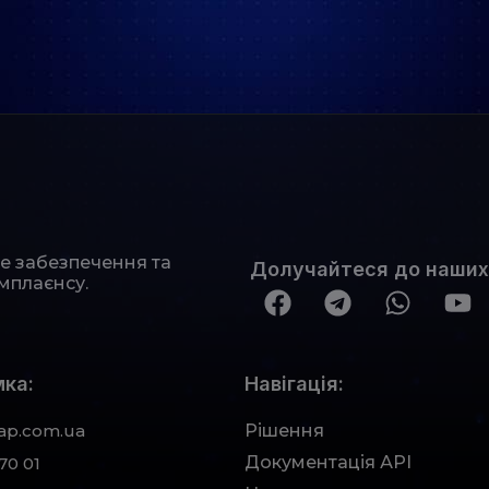
не забезпечення та
Долучайтеся до наших
мплаєнсу.
ка:
Навігація:
ap.com.ua
Рішення
Документація АРІ
70 01