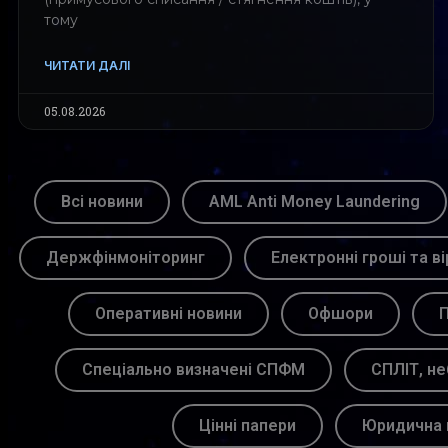
тому
ЧИТАТИ ДАЛІ
05.08.2026
Всі новини
AML Anti Money Laundering
Держфінмоніторинг
Електронні гроші та ві
Оперативні новини
Офшори
П
Спеціально визначені СПФМ
СПЛІТ, не
Цінні папери
Юридична 