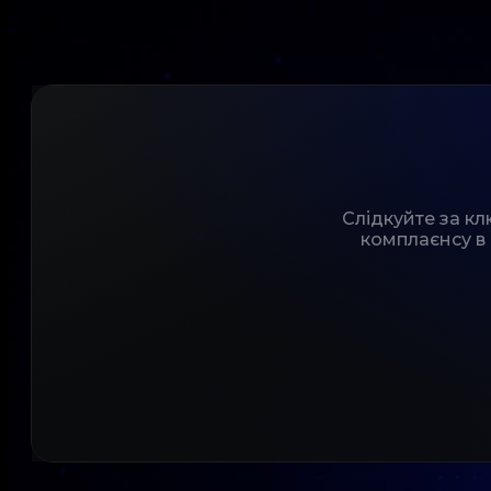
Слідкуйте за к
комплаєнсу в