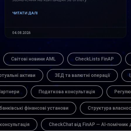
ЧИТАТИ ДАЛІ
04.08.2026
Світові новини AML
CheckLists FinAP
ртуальні активи
ЗЕД та валютні операції
артнери
Податкова консультація
Регулю
банківські фінансові установи
Структура власнос
консультація
CheckChat від FinAP — AI-помічник 