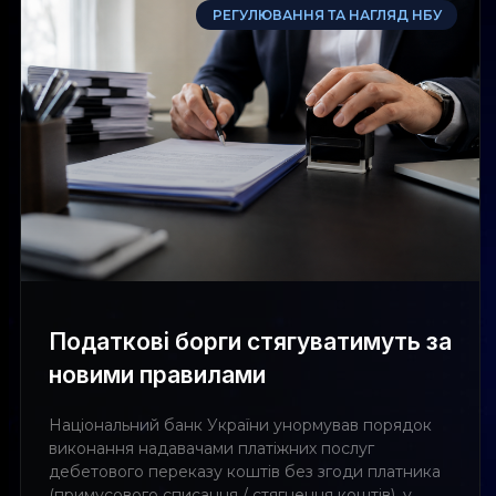
РЕГУЛЮВАННЯ ТА НАГЛЯД НБУ
Податкові борги стягуватимуть за
новими правилами
Національний банк України унормував порядок
виконання надавачами платіжних послуг
дебетового переказу коштів без згоди платника
(примусового списання / стягнення коштів), у