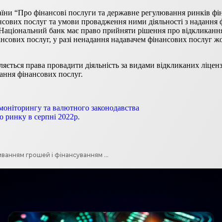
аїни “Про фінансові послуги та державне регулювання ринків фін
нсових послуг та умови провадження ними діяльності з надання
Національний банк має право прийняти рішення про відкликання (
ансових послуг, у разі ненадання надавачем фінансових послуг ж
ляється права провадити діяльність за видами відкликаних ліценз
дання фінансових послуг.
нмоніторингу та валютного законодавства
о ринку в серпні 2022р.
FATF: прогрес Японії в посиленні заходів щодо боротьби з відмиванням грошей і фінансуванням тероризму