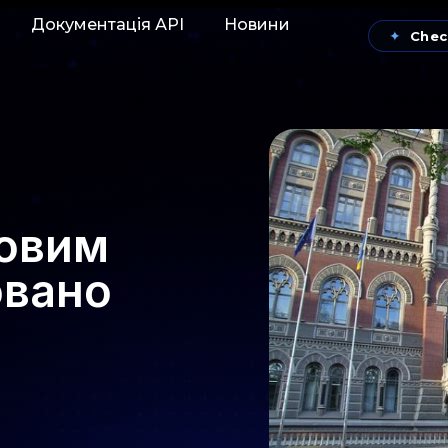
Документація АРІ
Новини
✦
Chec
совим
овано