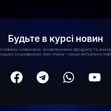
Будьте в курсі новин
лючовими новинами, оновленнями продукту та зміна
 наших соцмережах. Без спаму – лише актуальна інф