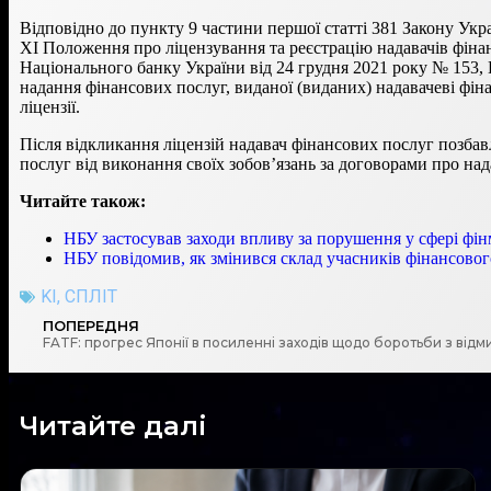
Відповідно до пункту 9 частини першої статті 381 Закону Укр
XI Положення про ліцензування та реєстрацію надавачів фіна
Національного банку України від 24 грудня 2021 року № 153, 
надання фінансових послуг, виданої (виданих) надавачеві фін
ліцензії.
Після відкликання ліцензій надавач фінансових послуг позбав
послуг від виконання своїх зобов’язань за договорами про на
Читайте також:
НБУ застосував заходи впливу за порушення у сфері фі
НБУ повідомив, як змінився склад учасників фінансовог
KI
,
СПЛІТ
ПОПЕРЕДНЯ
Читайте далі