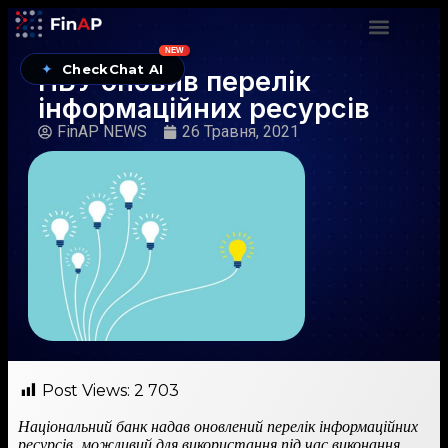
NEW
✦
CheckChat AI
НБУ оновив перелік
інформаційних ресурсів
FinAP NEWS
26 Травня, 2021
Post Views:
2 703
Національний банк надав оновлений перелік інформаційних
ресурсів, можливий для використання під час виконання