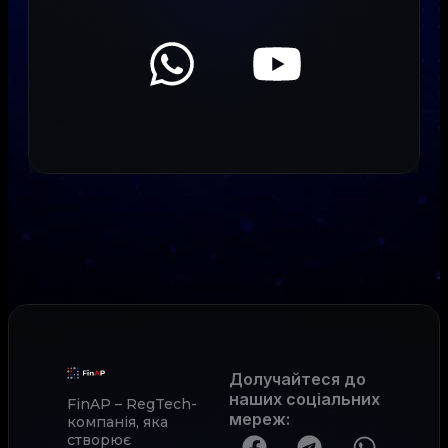
Долучайтеся до
наших соціальних
FinAP – RegTech-
мереж
:
компанія, яка
створює