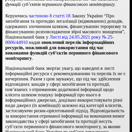
функцій суб’єктів перинного фінансового моніторингу.
Керуючись
частиною 8 статті 18
Закону України “Про
запобігання та протидію легалізації (відмиванню) доходів,
одержаних злочинним шляхом, фінансуванню тероризму та
фінансуванню розповсюдження зброї масового знищення”,
Національний банк у
Листі від
24.05.2021 року
№ 25-
0006/44910
надав
оновлений перелік інформаційних
ресурсів, можливий для використання під час
виконання функцій суб’єктів перинного фінансового
моніторингу
.
Національний банк звертає увагу, що наведені в листі
інформаційні ресурси є рекомендованими та перелік їх не є
вичерпним. Разом з цим зауважує, що під час здійснення
відповідних заходів у сфері запобігання та протидії,
пов’язаних з отриманням додаткової інформації щодо
клієнта шляхом пошуку інформації про нього в
інформаційних джерелах, доцільно використовувати різні
види джерел (їх комбінації) залежно від категорії клієнтів,
застосовуючи ризик-орієнтований підхід. Відповідальність
за використання отриманої інформації на виконання вимог
законодавства у сфері запобігання та протидії несуть
суб’єкти первинного фінансового моніторингу, за якими
Національний банк України як суб’єкт державного