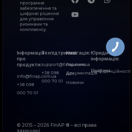
програмне
забезпечення та
цифрові рішення
для управління
ризиками та
комплаєнсу.
Інформація
Техпідтримка:
Навігація:
Юридична
про
інформація:
продукти:
support@finap.com.ua
Рішення
Політика
конфіденційності
+38 098
Документація
АРІ
info@finap.com.ua
000 70 01
Новини
+38 098
000 70 01
© 2015 – 2026 FinAP ® – всі права
захищені