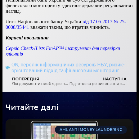
фінансового моніторингу здійснює державне регулювання і
нагляд.
Лист Національного банку України
від 17.05.2017 № 25-
0008/35441
вважати таким, що втратив чинність.
Корисні посилання:
Сервіс Check√Lists FinAP™ інструмент для перевірки
клієнтів
ON
,
перелік інформаційних ресурсів НБУ
,
ризик-
орієнтований підхід та фінансовий моніторинг
ПОПЕРЕДНЯ
НАСТУПНА
Які документи необхідно подавати учасникам небанківського ринку при розкритті інформації про свою структуру власності?
Підготовка до виконання положень Угоди між Урядом України та США щодо поліпшення виконання податкових правил
Читайте далі
AML ANTI MONEY LAUNDERING