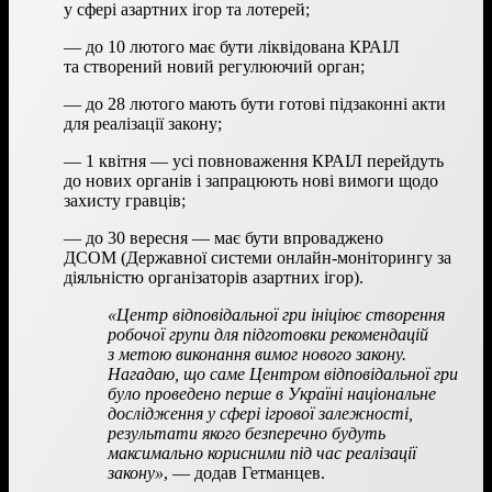
у сфері азартних ігор та лотерей;
— до 10 лютого має бути ліквідована КРАІЛ
та створений новий регулюючий орган;
— до 28 лютого мають бути готові підзаконні акти
для реалізації закону;
— 1 квітня — усі повноваження КРАІЛ перейдуть
до нових органів і запрацюють нові вимоги щодо
захисту гравців;
— до 30 вересня — має бути впроваджено
ДСОМ (Державної системи онлайн-моніторингу за
діяльністю організаторів азартних ігор).
«Центр відповідальної гри ініціює створення
робочої групи для підготовки рекомендацій
з метою виконання вимог нового закону.
Нагадаю, що саме Центром відповідальної гри
було проведено перше в Україні національне
дослідження у сфері ігрової залежності,
результати якого безперечно будуть
максимально корисними під час реалізації
закону»
, — додав Гетманцев.