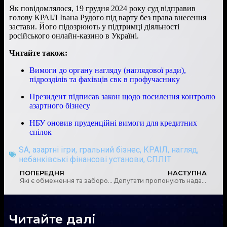
Як повідомлялося, 19 грудня 2024 року суд відправив
голову КРАІЛ Івана Рудого під варту без права внесення
застави. Його підозрюють у підтримці діяльності
російського онлайн-казино в Україні.
Читайте також:
Вимоги до органу нагляду (наглядової ради),
підрозділів та фахівців свк в профучаснику
Президент підписав закон щодо посилення контролю
азартного бізнесу
НБУ оновив пруденційні вимоги для кредитних
спілок
SA
,
азартні ігри
,
гральний бізнес
,
КРАІЛ
,
нагляд
,
небанківські фінансові установи
,
СПЛІТ
ПОПЕРЕДНЯ
НАСТУПНА
Які є обмеження та заборони стосовно найменування юридичної особи
Депутати пропонують надати доступ до документів з Демографічного реєстру
Читайте далі