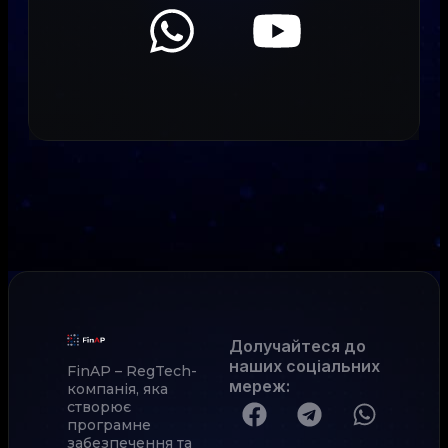
Долучайтеся до
наших соціальних
FinAP – RegTech-
мереж
:
компанія, яка
створює
програмне
забезпечення та