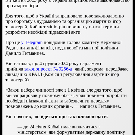
З 1 квітня 2025 року в Україні запрацює нове законодавство
про азартні ігри
Для того, щоб в Україні запрацювало нове законодавство
про боротьбу з лудоманією та організацію азартних ігор
та лотерей, Кабінет міністрів повинен у стислі терміни
розробити необхідні підзаконні акти.
Про це
у Telegram
повідомив голова комітету Верховної
Ради з питань фінансів, податкової та митної політики
Данило Гетманцев.
Він нагадав, що 4 грудня 2024 року парламент
прийняв
законопроект № 9256-д
, який, зокрема, передбачає
ліквідацію КРАІЛ (Комісії з регулювання азартних ігор
та лотерей).
«Закон набере чинності вже з 1 квітня, але для того, щоб
він запрацював у повному обсязі, уряд повинен розробити
необхідні підзаконні акти та забезпечити передачу
повноважень до нових органів», — написав Гетманцев.
Він пояснив, що
йдеться про такі ключові дати
:
— до 24 січня Кабмін має визначитися з
міністерством, яке формуватиме державну політику