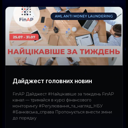
AML ANTI MONEY LAUNDERING
Дайджест головних новин
FinAP Дайджест #Найцікавіше за тиждень FinAP
канал — тримайся в курсі фінансового
моніторингу #Регулювання_та_нагляд_НБУ
#Банківська_справа Пропонується внести зміни
до порядку