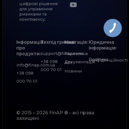
цифрові рішення
для управління
ризиками та
комплаєнсу.
Інформація
Техпідтримка:
Навігація:
Юридична
про
інформація:
продукти:
support@finap.com.ua
Рішення
Політика
конфіденційності
+38 098
Документація
АРІ
info@finap.com.ua
000 70 01
Новини
+38 098
000 70 01
© 2015 – 2026 FinAP ® – всі права
захищені