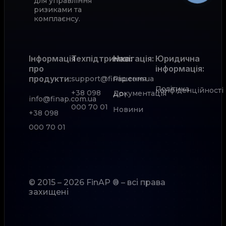
для управління
ризиками та
комплаєнсу.
Інформація
Техпідтримка:
Навігація:
Юридична
про
інформація:
продукти:
support@finap.com.ua
Рішення
Політика
конфіденційності
+38 098
Документація
АРІ
info@finap.com.ua
000 70 01
Новини
+38 098
000 70 01
© 2015 – 2026 FinAP ® – всі права
захищені