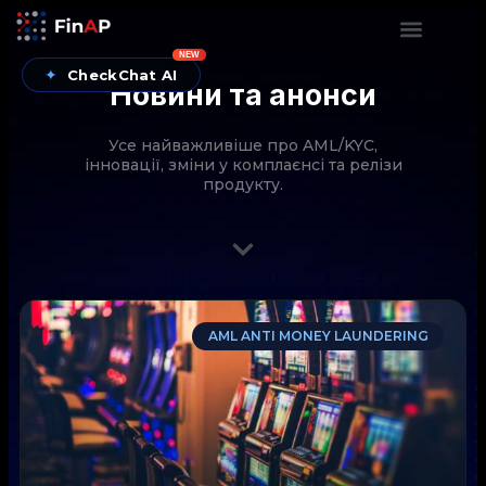
NEW
✦
CheckChat AI
Новини та анонси
Усе найважливіше про AML/KYC,
інновації, зміни у комплаєнсі та релізи
продукту.
CheckChat від FinAP — AI-помічник для перевірок
AML ANTI MONEY LAUNDERING