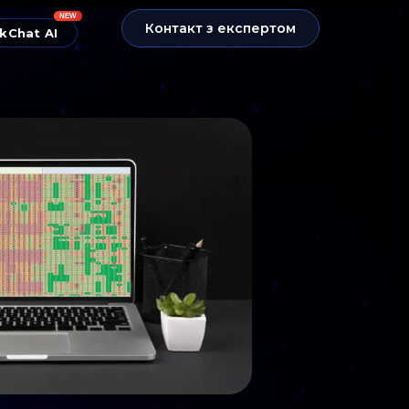
NEW
Контакт з експертом
kChat AI