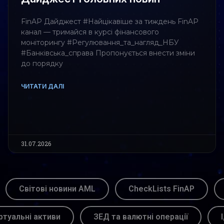
FinAP Дайджест #Найцікавіше за тиждень FinAP
канал — тримайся в курсі фінансового
моніторингу #Регулювання_та_нагляд_НБУ
#Банківська_справа Пропонується внести зміни
до порядку
ЧИТАТИ ДАЛІ
31.07.2026
Світові новини AML
CheckLists FinAP
ртуальні активи
ЗЕД та валютні операції