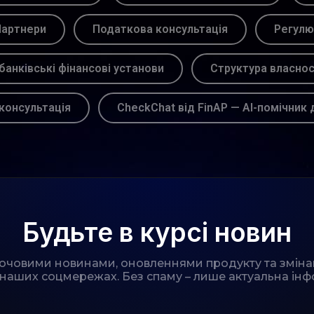
артнери
Податкова консультація
Регулю
банківські фінансові установи
Структура власнос
консультація
CheckChat від FinAP — AI-помічник 
Будьте в курсі новин
лючовими новинами, оновленнями продукту та зміна
 наших соцмережах. Без спаму – лише актуальна інф