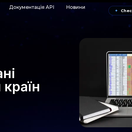
Документація АРІ
Новини
✦
Chec
ані
 країн