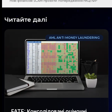
Нові фінансові SCAM-проєкти: попередження НКЦПФР
Читайте далі
AML ANTI MONEY LAUNDERING
FATF: Консолідовані оціночні