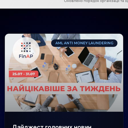
AML ANTI MONEY LAUNDERING
Дайджест головних новин