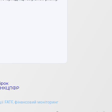
ірок
я НКЦПФР
ії FATF
,
фінансовий моніторинг