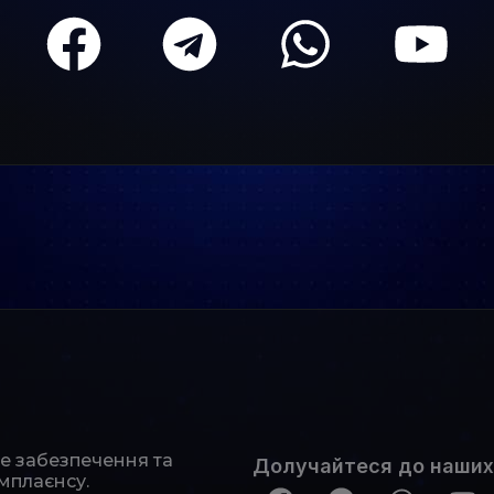
не забезпечення та
Долучайтеся до наших
мплаєнсу.