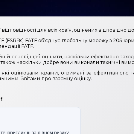
 відповідності для всіх країн, оцінених відповідно 
FATF (FSRBs) FATF об’єднує глобальну мережу з 205 
ендації FATF.
йній основі, щоб оцінити, наскільки ефективно заход
 також наскільки добре вони виконали технічні вим
 які оцінювали країни, отримані за ефективністю т
тальними Звітами про взаємну оцінку.
f.
те юрисдикції за рівнем ризику.