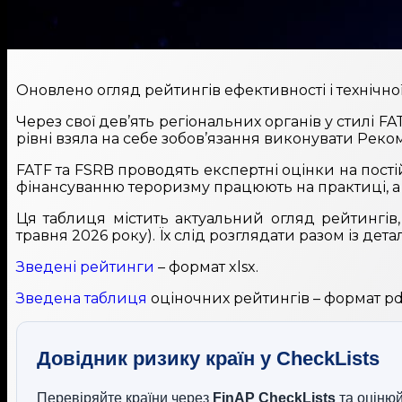
Оновлено огляд рейтингів ефективності і технічної
Через свої дев’ять регіональних органів у стилі 
рівні взяла на себе зобов’язання виконувати Реком
FATF та FSRB проводять експертні оцінки на пості
фінансуванню тероризму працюють на практиці, а
Ця таблиця містить актуальний огляд рейтингів,
травня 2026 року). Їх слід розглядати разом із де
Зведені рейтинги
– формат xlsx.
Зведена таблиця
оціночних рейтингів – формат pd
Довідник ризику країн у CheckLists
Перевіряйте країни через
FinAP CheckLists
та оцінюй