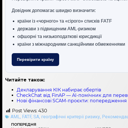
Довідник допомагає швидко визначити:
країни із «чорного» та «сірого» списків FATF
держави з підвищеним AML-ризиком
офшорні та низькоподаткові юрисдикції
країни з міжнародними санкційними обмеженнями
Перевірити країну
Читайте також:
Декларування КІК набирає обертів
CheckChat від FinAP — AI-помічник для перев
Нові фінансові SCAM-проєкти: попередженн
Post Views:
430
AML
,
FATF
,
SA
,
географічні критерії ризику
,
Рекомендац
ПОПЕРЕДНЯ