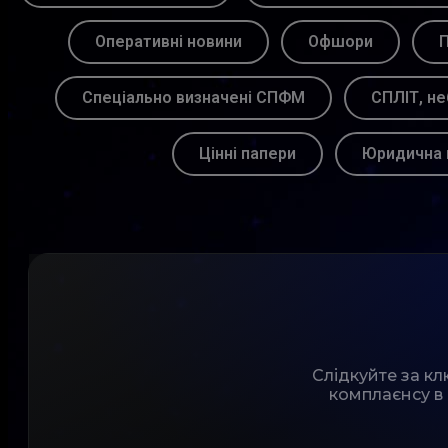
Оперативні новини
Офшори
П
Спеціально визначені СПФМ
СПЛІТ, не
Цінні папери
Юридична 
Слідкуйте за к
комплаєнсу в