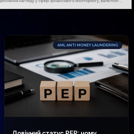
Оновлено порядок організації та здійснення нагляду у сфері фінансового моніторингу, валютного нагляду, нагляду у сфері реалізації санкцій
AML ANTI MONEY LAUNDERING
Довічний статус PEP: чому