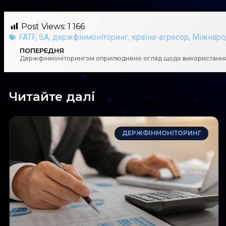
Post Views:
1 166
FATF
,
SA
,
держфінмоніторинг
,
країна-агресор
,
Міжнарод
ПОПЕРЕДНЯ
Читайте далі
ДЕРЖФІНМОНІТОРИНГ