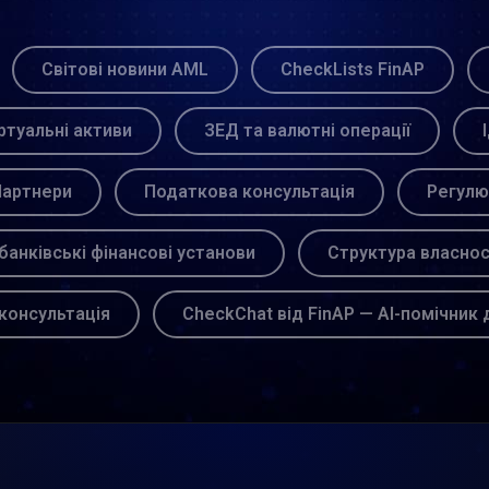
Світові новини AML
CheckLists FinAP
ртуальні активи
ЗЕД та валютні операції
артнери
Податкова консультація
Регулю
банківські фінансові установи
Структура власнос
консультація
CheckChat від FinAP — AI-помічник 