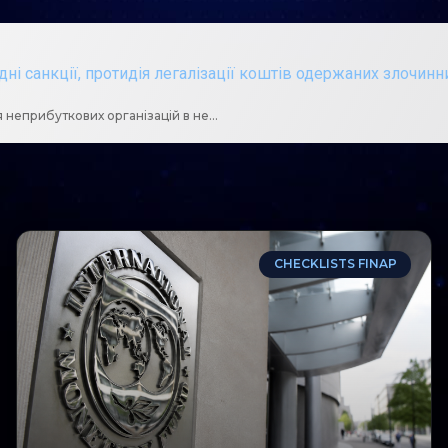
ні санкції
,
протидія легалізації коштів одержаних злочин
Держфінмоніторингом оприлюднено огляд щодо використання неприбуткових організацій в незаконних цілях
CHECKLISTS FINAP