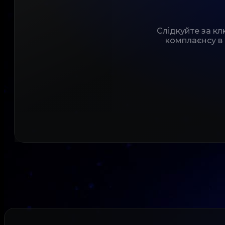
Слідкуйте за к
комплаєнсу в