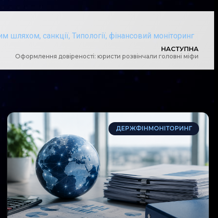
ним шляхом
,
санкції
,
Типології
,
фінансовий моніторинг
НАСТУПНА
Оформлення довіреності: юристи розвінчали головні міфи
ДЕРЖФІНМОНІТОРИНГ