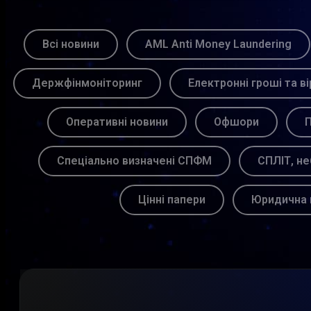
Всі новини
AML Anti Money Laundering
Держфінмоніторинг
Електронні гроші та ві
Оперативні новини
Офшори
П
Спеціально визначені СПФМ
СПЛІТ, не
Цінні папери
Юридична 