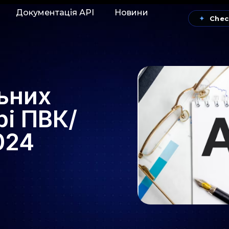
Документація АРІ
Новини
✦
Chec
ьних
рі ПВК/
024