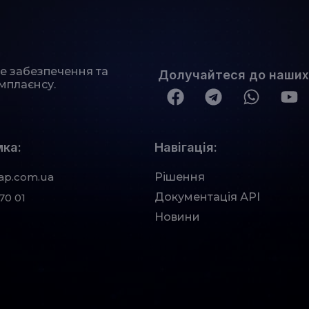
не забезпечення та
Долучайтеся до наших
мплаєнсу.
ка:
Навігація:
ap.com.ua
Рішення
Документація АРІ
70 01
Новини