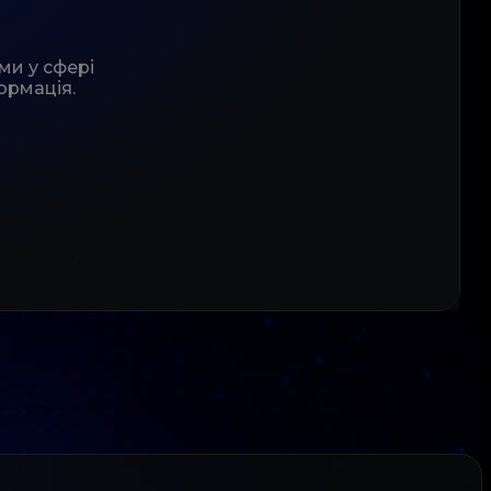
ми у сфері
ормація.