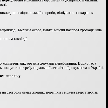
е передбачена
можливість оформлення довіреності онлайн.
ості:
приклад, внаслідок важкої хвороби, відбування покарання
(наприклад, 14-річна особа, навіть маючи паспорт громадянина
ненням такої дії.
о компетентних органів держави перебування. Водночас у
послуг та потребу подальшої легалізації документа в Україні.
ом переліку
м на сьогодні немає жодних переліків і можна звертатися за