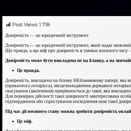
Post Views:
1 718
Довіреність — це юридичний інструмент
Довіреність — це юридичний інструмент, який надає можливіст
Що правда, а що міф про довіреність в умовах воєнного час
Довіреність може бути викладена не на бланку, а на звичай
Це правда.
Довіреність, викладена на білому НЕбланковому папері, яка мі
(приватного нотаріуса), місцезнаходження державної нотаріаль
скасування (закінчення) прирівнюється до такої, яка викладен
Для перевірки дійсності такої довіреності заінтересована особ
підтвердження або спростування посвідчення ним такої довіре
Під час дії воєнного стану можна зробити довіреність онла
Це міф.