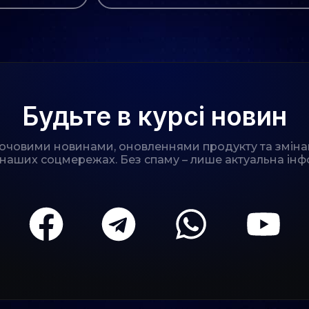
Будьте в курсі новин
лючовими новинами, оновленнями продукту та зміна
 наших соцмережах. Без спаму – лише актуальна інф