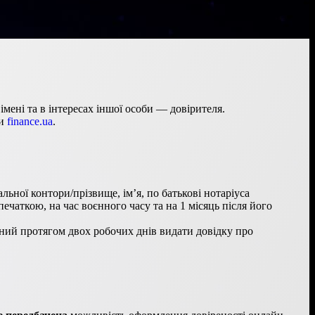
мені та в інтересах іншої особи — довірителя.
ми
finance.ua
.
льної контори/прізвище, ім’я, по батькові нотаріуса
ечаткою, на час воєнного часу та на 1 місяць після його
язаний протягом двох робочих днів видати довідку про