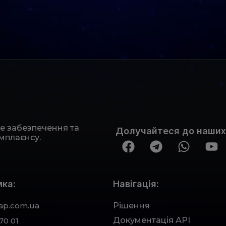
не забезпечення та
Долучайтеся до наших
мплаєнсу.
ка:
Навігація:
ap.com.ua
Рішення
Документація АРІ
70 01