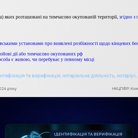
а) яких розташовані на тимчасово окупованій території,
згідно з 
ськими установами про виявлені розбіжності щодо кінцевих бене
бойові дії або тимчасово окупованих рф
особа є живою, чи перебуває у певному місці
ентифікація та верифікація
,
нотаріальна діяльність
,
нотаріус
,
024 року
НКЦПФР: Комі
ІДЕНТИФІКАЦІЯ ТА ВЕРИФІКАЦІЯ