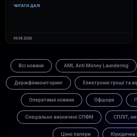
ЧИТАТИ ДАЛІ
06.08.2026
Всі новини
AML Anti Money Laundering
Держфінмоніторинг
Електронні гроші та ві
Оперативні новини
Офшори
П
Спеціально визначені СПФМ
СПЛІТ, не
Цінні папери
Юридична 