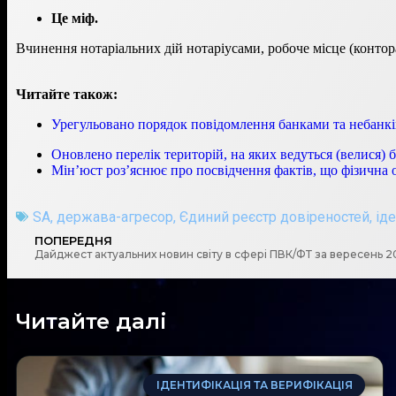
Це міф.
Вчинення нотаріальних дій нотаріусами, робоче місце (контор
Читайте також:
Урегульовано порядок повідомлення банками та небанків
Оновлено перелік територій, на яких ведуться (велися) 
Мін’юст роз’яснює про посвідчення фактів, що фізична 
SA
,
держава-агресор
,
Єдиний реєстр довіреностей
,
ід
ПОПЕРЕДНЯ
Дайджест актуальних новин світу в сфері ПВК/ФТ за вересень 2
Читайте далі
ІДЕНТИФІКАЦІЯ ТА ВЕРИФІКАЦІЯ