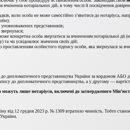
 включає у себе процедуру встановлення особи. Законодавством
н
 вчинення нотаріальних дій, в тому числі й посвідчення довірен
адків, коли особа не може самостійно з’явитися до нотаріуса, на
оби);
їх уповноважених представників;
 звернулася;
 може конкретна особа звертатися за вчиненням нотаріальної дії 
) та чи усвідомлює значення своїх дій;
з проставленням особистого підпису особи, яка звернулася за вчи
і до дипломатичного представництва України за кордоном АБО д
пису до дипломатичного представництва, а у другому — вартість 
ю можуть лише нотаріуси, включені до затвердженого Мін’юст
іну від 12 грудня 2023 р. № 1309 втратило чинність. Тобто стано
 України.