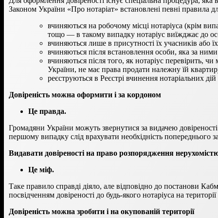
Для оформлення довіреності існує спеціальна процедура, яка
Законом України «Про нотаріат» встановлені певні правила для
вчиняються на робочому місці нотаріуса (крім вип
тощо — в такому випадку нотаріус виїжджає до ос
вчиняються лише в присутності їх учасників або 
вчиняються після встановлення особи, яка за ними
вчиняються після того, як нотаріус перевірить, чи
України, не має права продати належну їй квартиру
реєструються в Реєстрі вчинення нотаріальних дій 
Довіреність можна оформити і за кордоном
Це правда.
Громадяни України можуть звернутися за видачею довіреност
першому випадку слід врахувати необхідність попереднього за
Видавати довіреності на право розпорядження нерухоміст
Це міф.
Таке правило справді діяло, але відповідно до постанови Кабм
посвідченням довіреності до будь-якого нотаріуса на території
Довіреність можна зробити і на окупованій території