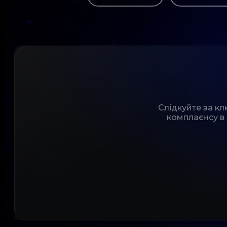
Слідкуйте за к
комплаєнсу в