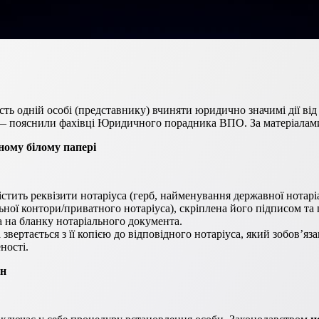
ь одній особі (представнику) вчиняти юридично значимі дії від і
у — пояснили фахівці Юридичного порадника ВПО. За матеріала
ному білому папері
стить реквізити нотаріуса (герб, найменування державної нотаріа
ної контори/приватного нотаріуса), скріплена його підписом та п
а на бланку нотаріального документа.
а звертається з її копією до відповідного нотаріуса, який зобов’
ності.
йн