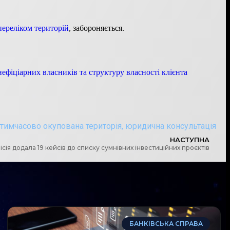
переліком територій
, забороняється.
фіціарних власників та структуру власності клієнта
тимчасово окупована територія
,
юридична консультація
НАСТУПНА
сія додала 19 кейсів до списку сумнівних інвестиційних проєктів
БАНКІВСЬКА СПРАВА