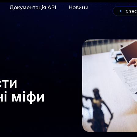
Документація АРІ
Новини
✦
Chec
сти
ні міфи