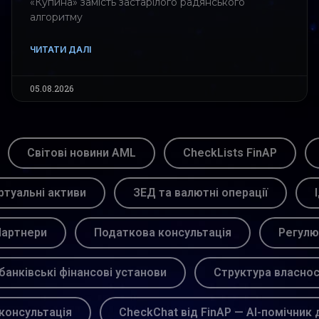
«Купина» замість застарілого радянського
алгоритму
ЧИТАТИ ДАЛІ
05.08.2026
Світові новини AML
CheckLists FinAP
ртуальні активи
ЗЕД та валютні операції
артнери
Податкова консультація
Регулю
банківські фінансові установи
Структура власнос
консультація
CheckChat від FinAP — AI-помічник 