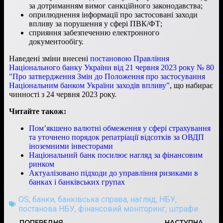
за дотриманням вимог санкційного законодавства;
оприлюднення інформації про застосовані заходи
впливу за порушення у сфері ПВК/ФТ;
сприяння забезпеченню електронного
документообігу.
Наведені зміни внесені
постановою Правління
Національного банку України від 21 червня 2023 року № 80
"Про затвердження Змін до Положення про застосування
Національним банком України заходів впливу"
, що набирає
чинності з 24 червня 2023 року.
Читайте також:
Пом’якшено валютні обмеження у сфері страхування
та уточнено порядок репатріації відсотків за ОВДП
іноземними інвесторами
Національний банк посилює нагляд за фінансовим
ринком
Актуалізовано підходи до управління ризиками в
банках і банківських групах
OS
,
банки
,
банківська справа
,
нагляд
,
НБУ
,
постанова НБУ
,
фінансовий моніторинг
,
штрафи
ПОПЕРЕДНЯ
НАСТУПНА