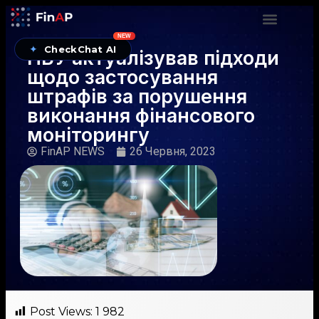
NEW
✦
CheckChat AI
НБУ актуалізував підходи
щодо застосування
штрафів за порушення
виконання фінансового
моніторингу
FinAP NEWS
26 Червня, 2023
Post Views:
1 982