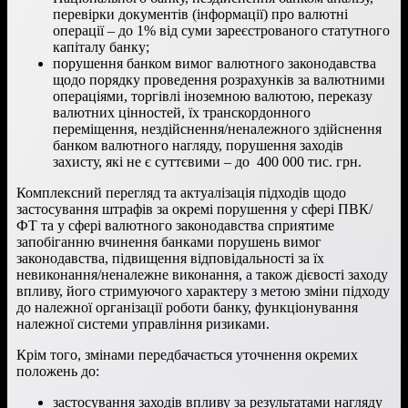
перевірки документів (інформації) про валютні
операції – до 1% від суми зареєстрованого статутного
капіталу банку;
порушення банком вимог валютного законодавства
щодо порядку проведення розрахунків за валютними
операціями, торгівлі іноземною валютою, переказу
валютних цінностей, їх транскордонного
переміщення, нездійснення/неналежного здійснення
банком валютного нагляду, порушення заходів
захисту, які не є суттєвими – до 400 000 тис. грн.
Комплексний перегляд та актуалізація підходів щодо
застосування штрафів за окремі порушення у сфері ПВК/
ФТ та у сфері валютного законодавства сприятиме
запобіганню вчинення банками порушень вимог
законодавства, підвищення відповідальності за їх
невиконання/неналежне виконання, а також дієвості заходу
впливу, його стримуючого характеру з метою зміни підходу
до належної організації роботи банку, функціонування
належної системи управління ризиками.
Крім того, змінами передбачається уточнення окремих
положень до:
застосування заходів впливу за результатами нагляду