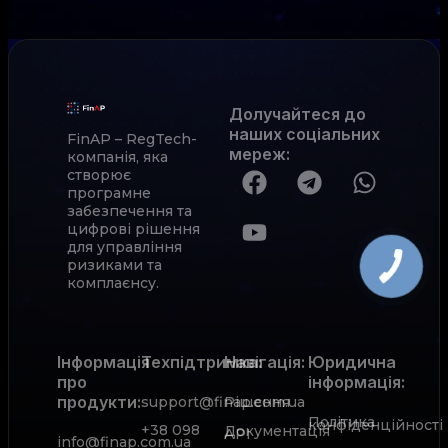
Долучайтеся до
наших соціальних
FinAP – RegTech-
мереж
:
компанія, яка
створює
програмне
забезпечення та
цифрові рішення
для управління
ризиками та
комплаєнсу.
Інформація
Техпідтримка:
Навігація:
Юридична
про
інформація:
продукти:
support@finap.com.ua
Рішення
Політика
конфіденційності
+38 098
Документація
АРІ
info@finap.com.ua