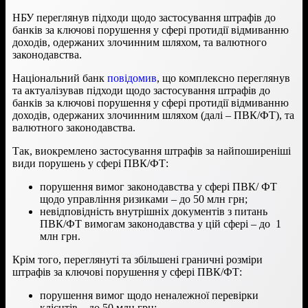
НБУ переглянув підходи щодо застосування штрафів до
банків за ключові порушення у сфері протидії відмиванню
доходів, одержаних злочинним шляхом, та валютного
законодавства.
Національний банк
повідомив
, що комплексно переглянув
та актуалізував підходи щодо застосування штрафів до
банків за ключові порушення у сфері протидії відмиванню
доходів, одержаних злочинним шляхом (далі – ПВК/ФТ), та
валютного законодавства.
Так, виокремлено застосування штрафів за найпоширеніші
види порушень у сфері ПВК/ФТ:
порушення вимог законодавства у сфері ПВК/ ФТ
щодо управління ризиками – до 50 млн грн;
невідповідність внутрішніх документів з питань
ПВК/ФТ вимогам законодавства у цій сфері – до 1
млн грн.
Крім того, переглянуті та збільшені граничні розміри
штрафів за ключові порушення у сфері ПВК/ФТ:
порушення вимог щодо неналежної перевірки
клієнтів – до 50 млн грн;