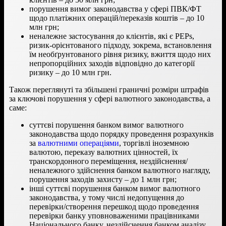
порушення вимог законодавства у сфері ПВК/ФТ
щодо платіжних операцій/переказів коштів – до 10
млн грн;
неналежне застосування до клієнтів, які є РЕРs,
ризик-орієнтованого підходу, зокрема, встановлення
їм необґрунтованого рівня ризику, вжиття щодо них
непропорційних заходів відповідно до категорії
ризику – до 10 млн грн.
Також переглянуті та збільшені граничні розміри штрафів
за ключові порушення у сфері валютного законодавства, а
саме:
суттєві
порушення банком вимог валютного
законодавства щодо порядку проведення розрахунків
за
валютними операціями
, торгівлі іноземною
валютою, переказу валютних цінностей, їх
транскордонного переміщення, нездійснення/
неналежного здійснення банком валютного нагляду,
порушення заходів захисту – до 1 млн грн;
інші суттєві порушення банком вимог валютного
законодавства, у тому числі недопущення до
перевірки/створення перешкод щодо проведення
перевірки банку уповноваженими працівниками
Національного банку, нездійснення банком аналізу,