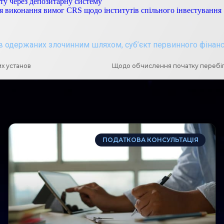
ту через депозитарну систему
ля виконання вимог CRS щодо інститутів спільного інвестування
тів одержаних злочинним шляхом
,
суб’єкт первинного фінан
их установ
ПОДАТКОВА КОНСУЛЬТАЦІЯ