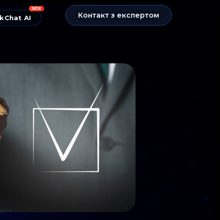
NEW
Контакт з експертом
kChat AI