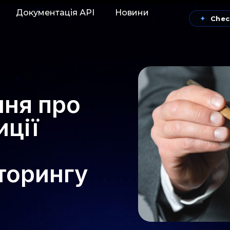
Документація АРІ
Новини
✦
Chec
ння про
иції
торингу