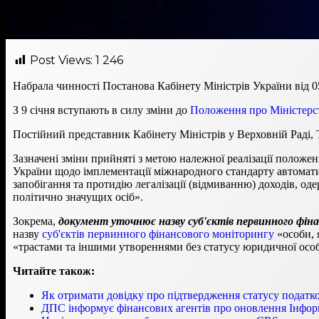
Post Views:
1 246
Набрала чинності Постанова Кабінету Міністрів України від 
З 9 січня вступають в силу зміни до
Положення про Міністерс
Постійний представник Кабінету Міністрів у Верховній Раді,
Зазначені зміни прийняті з метою належної реалізації положен
України щодо імплементації міжнародного стандарту автомати
запобігання та протидію легалізації (відмиванню) доходів,
політично значущих осіб».
Зокрема,
документ уточнює назву суб'єктів первинного фін
назву
суб'єктів первинного фінансового моніторингу
«особи, 
«трастами та іншими утвореннями без статусу юридичної осо
Читайте також:
Як отримати довідку про підтвердження статусу податк
ДПС інформує фінансових агентів про оновлення Інформ