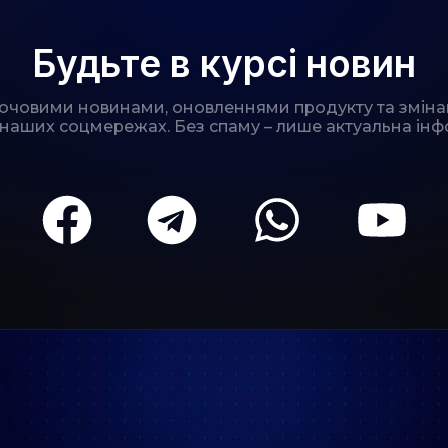
Будьте в курсі новин
лючовими новинами, оновленнями продукту та зміна
 наших соцмережах. Без спаму – лише актуальна інф