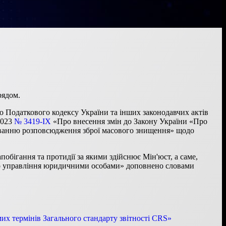
рядом.
о Податкового кодексу України та інших законодавчих актів
2023
№ 3419-IX
«Про внесення змін до Закону України «Про
суванню розповсюдження зброї масового знищення» щодо
апобігання та протидії за якими здійснює Мін'юст, а саме,
або управління юридичними особами» доповнено словами
х термінів Загального стандарту звітності CRS»