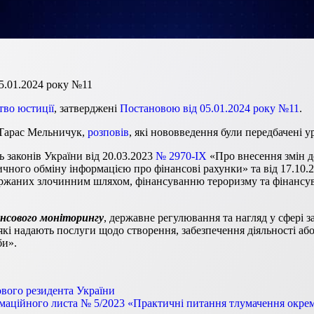
05.01.2024 року №11
тво юстиції
, затверджені
Постановою від 05.01.2024 року №11
.
 Тарас Мельничук,
розповів
, які нововведення були передбачені у
ь законів України від 20.03.2023
№ 2970-IX
«Про внесення змін д
чного обміну інформацією про фінансові рахунки» та від 17.10.
 одержаних злочинним шляхом, фінансуванню тероризму та фінан
ансового моніторингу
, державне регулювання та нагляд у сфері з
які надають послуги щодо створення, забезпечення діяльності 
би».
ового резидента України
аційного листа № 5/2023 «Практичні питання тлумачення окреми