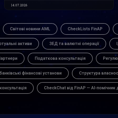
14.07.2026
Світові новини AML
CheckLists FinAP
ртуальні активи
ЗЕД та валютні операції
артнери
Податкова консультація
Регулю
банківські фінансові установи
Структура власнос
консультація
CheckChat від FinAP — AI-помічник 