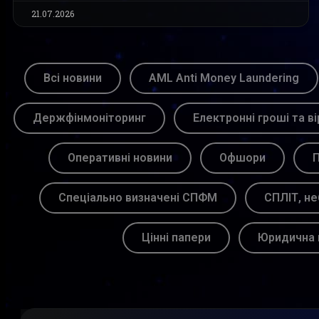
21.07.2026
Всі новини
AML Anti Money Laundering
Держфінмоніторинг
Електронні гроші та ві
Оперативні новини
Офшори
П
Спеціально визначені СПФМ
СПЛІТ, не
Цінні папери
Юридична 