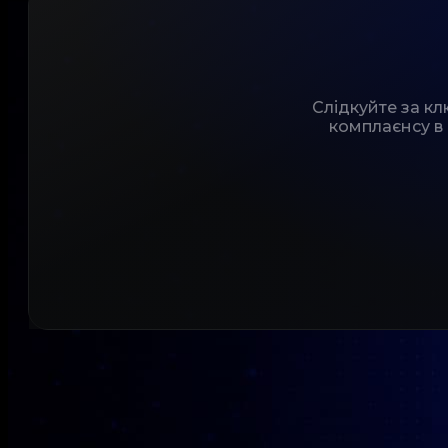
Слідкуйте за к
комплаєнсу в