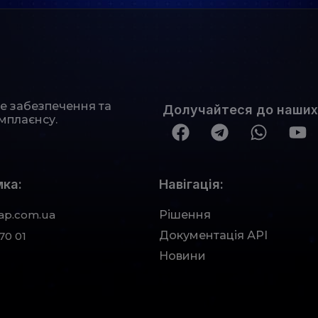
не забезпечення та
Долучайтеся до наших
мплаєнсу.
ка:
Навігація:
ap.com.ua
Рішення
Документація АРІ
70 01
Новини