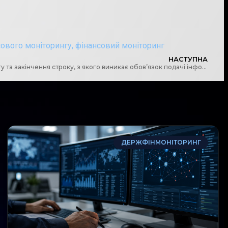
сового моніторингу
,
фінансовий моніторинг
НАСТУПНА
Щодо обчислення початку перебігу та закінчення строку, з якого виникає обов’язок подачі інформації про кінцевого бенефіціарного власника та структуру власності
ДЕРЖФІНМОНІТОРИНГ