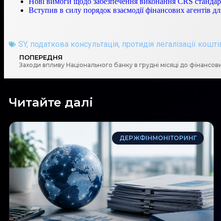
Нові вимоги щодо забезпечення виконання CRS стандар
Вступив в силу порядок взаємодії фінансових агентів д
SY
,
податкова консультація
,
протидія легалізації кош
ПОПЕРЕДНЯ
Заходи впливу Національного банку в грудні місяці до фінансов
Читайте далі
ДЕРЖФІНМОНІТОРИНГ