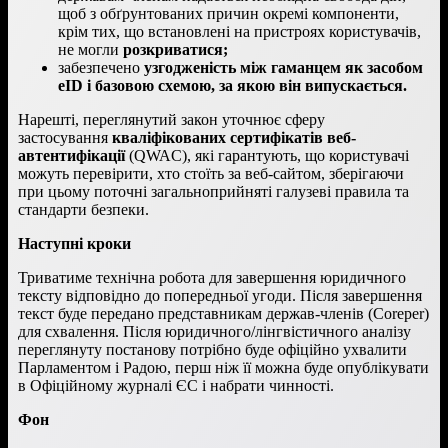
щоб з обґрунтованих причин окремі компоненти,
крім тих, що встановлені на пристроях користувачів,
не могли
розкриватися;
забезпечено
узгодженість між гаманцем як засобом
eID і базовою схемою, за якою він випускається.
Нарешті, переглянутий закон уточнює сферу
застосування
кваліфікованих сертифікатів веб-
автентифікації
(QWAC), які гарантують, що користувачі
можуть перевірити, хто стоїть за веб-сайтом, зберігаючи
при цьому поточні загальноприйняті галузеві правила та
стандарти безпеки.
Наступні кроки
Триватиме технічна робота для завершення юридичного
тексту відповідно до попередньої угоди. Після завершення
текст буде передано представникам держав-членів (Coreper)
для схвалення. Після юридичного/лінгвістичного аналізу
переглянуту постанову потрібно буде офіційно ухвалити
Парламентом і Радою, перш ніж її можна буде опублікувати
в Офіційному журналі ЄС і набрати чинності.
Фон