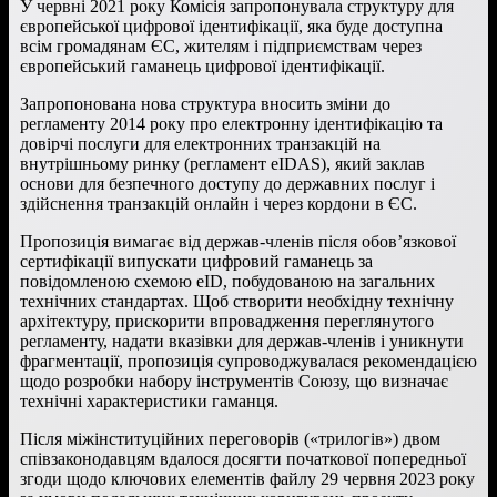
У червні 2021 року Комісія запропонувала структуру для
європейської цифрової ідентифікації, яка буде доступна
всім громадянам ЄС, жителям і підприємствам через
європейський гаманець цифрової ідентифікації.
Запропонована нова структура вносить зміни до
регламенту 2014 року про електронну ідентифікацію та
довірчі послуги для електронних транзакцій на
внутрішньому ринку (регламент eIDAS), який заклав
основи для безпечного доступу до державних послуг і
здійснення транзакцій онлайн і через кордони в ЄС.
Пропозиція вимагає від держав-членів після обов’язкової
сертифікації випускати цифровий гаманець за
повідомленою схемою eID, побудованою на загальних
технічних стандартах. Щоб створити необхідну технічну
архітектуру, прискорити впровадження переглянутого
регламенту, надати вказівки для держав-членів і уникнути
фрагментації, пропозиція супроводжувалася рекомендацією
щодо розробки набору інструментів Союзу, що визначає
технічні характеристики гаманця.
Після міжінституційних переговорів («трилогів») двом
співзаконодавцям вдалося досягти початкової попередньої
згоди щодо ключових елементів файлу 29 червня 2023 року