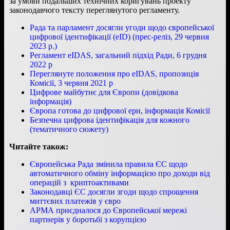
за умови подальших технічних коригувань проекту
законодавчого тексту переглянутого регламенту.
Рада та парламент досягли угоди щодо європейської
цифрової ідентифікації (eID) (прес-реліз, 29 червня
2023 р.)
Регламент eIDAS, загальний підхід Ради, 6 грудня
2022 р
Переглянуте положення про eIDAS, пропозиція
Комісії, 3 червня 2021 р
Цифрове майбутнє для Європи (довідкова
інформація)
Європа готова до цифрової ери, інформація Комісії
Безпечна цифрова ідентифікація для кожного
(тематичного сюжету)
Читайте також:
Європейська Рада змінила правила ЄС щодо
автоматичного обміну інформацією про доходи від
операцій з криптоактивами
Законодавці ЄС досягли згоди щодо спрощення
миттєвих платежів у євро
АРМА приєдналося до Європейської мережі
партнерів у боротьбі з корупцією