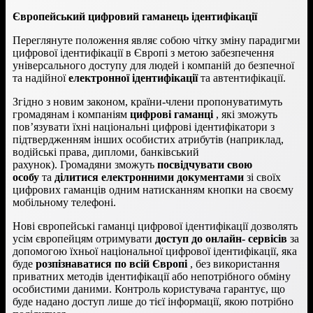
Європейський цифровий гаманець ідентифікації
Переглянуте положення являє собою чітку зміну парадигми
цифрової ідентифікації в Європі з метою забезпечення
універсального доступу для людей і компаній до безпечної
та надійної
електронної ідентифікації
та автентифікації.
Згідно з новим законом, країни-члени пропонуватимуть
громадянам і компаніям
цифрові гаманці
, які зможуть
пов’язувати їхні національні цифрові ідентифікатори з
підтвердженням інших особистих атрибутів (наприклад,
водійські права, дипломи, банківський
рахунок). Громадяни зможуть
посвідчувати свою
особу
та
ділитися електронними документами
зі своїх
цифрових гаманців одним натисканням кнопки на своєму
мобільному телефоні.
Нові європейські гаманці цифрової ідентифікації дозволять
усім європейцям отримувати
доступ до онлайн- сервісів
за
допомогою їхньої національної цифрової ідентифікації, яка
буде
розпізнаватися по всій Європі
, без використання
приватних методів ідентифікації або непотрібного обміну
особистими даними. Контроль користувача гарантує, що
буде надано доступ лише до тієї інформації, якою потрібно