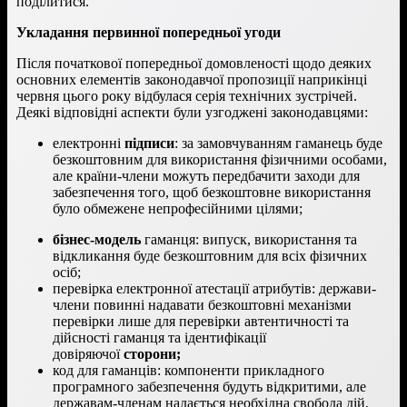
поділитися.
Укладання первинної попередньої угоди
Після початкової попередньої домовленості щодо деяких
основних елементів законодавчої пропозиції наприкінці
червня цього року відбулася серія технічних зустрічей.
Деякі відповідні аспекти були узгоджені законодавцями:
електронні
підписи
: за замовчуванням гаманець буде
безкоштовним для використання фізичними особами,
але країни-члени можуть передбачити заходи для
забезпечення того, щоб безкоштовне використання
було обмежене непрофесійними цілями;
бізнес-модель
гаманця: випуск, використання та
відкликання буде безкоштовним для всіх фізичних
осіб;
перевірка електронної атестації атрибутів: держави-
члени повинні надавати безкоштовні механізми
перевірки лише для перевірки автентичності та
дійсності гаманця та ідентифікації
довіряючої
сторони;
код для гаманців: компоненти прикладного
програмного забезпечення будуть відкритими, але
державам-членам надається необхідна свобода дій,