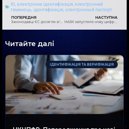
KI
,
електронна ідентифікація
,
електронний
гаманець
,
ідентифікація
,
электронный паспорт
ПОПЕРЕДНЯ
НАСТУПНА
Законодавці ЄС досягли згоди щодо спрощення миттєвих платежів у євро
НАЗК запустило нову цифрову функцію Антикорупційного порталу
Читайте далі
ІДЕНТИФІКАЦІЯ ТА ВЕРИФІКАЦІЯ