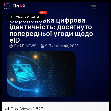
NEW
✦
CheckChat AI
Європейська цифрова
ідентичність: досягнуто
попередньої угоди щодо
eID
FinAP NEWS
9 Листопада, 2023
Post Views:
1 823