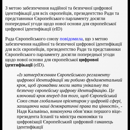
З метою забезпечення надійної та безпечної цифрової
ідентифікації для всіх європейців, президентство Ради та
представники Європейського парламенту досягли
попередньої угоди щодо нової основи для європейської
цифрової ідентифікації (eID)
Рада Європейського союзу
повідомила
, що з метою
забезпечення надійної та безпечної цифрової ідентифікації
для всіх європейців, президентство Ради та представники
Європейського парламенту досягли попередньої угоди
щодо нової основи для європейської
цифрової
ідентифікації
(eID).
«Із затвердженням Європейського регламенту
цифрової ідентифікації ми робимо фундаментальний
крок, щоб громадяни могли мати унікальну та
безпечну європейську цифрову ідентифікацію. Це
ключовий крок вперед для того, щоб Європейський
Союз став глобальним орієнтиром у цифровій сфері,
захищаючи наші демократичні права та цінності»,
-
Надя Кальвіньо, виконуюча обов’язки першого віце-
президента Іспанії та міністра економіки та
цифровізації Європейський цифровий гаманець
ідентифікації