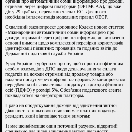
органів про автоматичний обмін інформацією про доходи,
отримані через цифрові платформи (DPI MCAA), що вже
діє у 29 країнах, переважно членах ЄС. Для цього
необхідна імплементація модельних правил ОЕСР.
Схвалений законопроєкт доповнює Кодекс новою статтею
«Міжнародний автоматичний обмін інформацією про
доходи, отримані через цифрові платформи», де визначено
основні вимоги щодо комплексної перевірки користувачів,
ідентифікації підзвітних продавців та поданих звітів до
Державної податкової служби України.
Уряд України турбується про те, щоб спростити фізичним
особам взаємодію з ДПС щодо декларування та сплати
податків на доходи отримані від продажу товарів або
надання послуг через цифрові платформи. Законопроєктом
передбачена пільгова ставка з податку на доходи фізичних
осіб (ПДФО) у розмірі 5%. Обов’язки податкового агента
покладаються на операторів платформ.
Право на оподаткування доходів від здійснення звітної
діяльності за пільговою ставкою має платник податку-
резидент, який відповідає таким вимогам:
1) має щонайменше один поточний рахунок, відкритий
спеціально для цілей здійснення звітної діяльності;