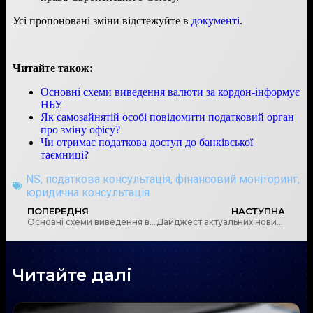
Усі пропоновані зміни відстежуйте в
документі
.
Читайте також:
Основні схеми виведення валюти за кордон-інформує
НБУ
Як самозайнятій особі повідомити податковий орган
про зміну офісу?
Чи отримає податкова доступ до банківської
таємниці?
NS
,
податкова консультація
,
фінансовий моніторинг
,
юридична консультація
ПОПЕРЕДНЯ
НАСТУПНА
Основні схеми виведення валюти за кордон-інформує НБУ
Дайджест актуальних новин світу в сфері ПВК/ФТ за квітень 2025 року
Читайте далі