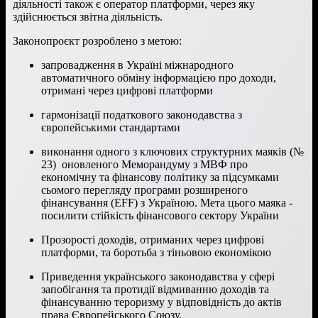
діяльності також є оператор платформи, через яку
здійснюється звітна діяльність.
Законопроєкт розроблено з метою:
запровадження в Україні міжнародного
автоматичного обміну інформацією про доходи,
отримані через цифрові платформи
гармонізації податкового законодавства з
європейськими стандартами
виконання одного з ключових структурних маяків (№
23) оновленого Меморандуму з МВФ про
економічну та фінансову політику за підсумками
сьомого перегляду програми розширеного
фінансування (EFF) з Україною. Мета цього маяка -
посилити стійкість фінансового сектору України
Прозорості доходів, отриманих через цифрові
платформи, та боротьба з тіньовою економікою
Приведення українського законодавства у сфері
запобігання та протидії відмиванню доходів та
фінансуванню тероризму у відповідність до актів
права Європейського Союзу.