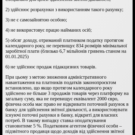
2) здійснює розрахунки з використанням такого рахунку;
3) не є самозайнятою особою;
4) не використовує працю найманих осіб;
5) обсяг доходу, отриманий платником податку протягом
календарного року, не перевищує 834 розмірів мінімальної
заробітної плати (близько 6,7 мільйонів гривень станом на
01.01.2025)
6) не здійснює продаж підакцизних товарів.
При цьому з метою зниження адміністративного
навантаження на платників податків законопроєктом
встановлено, що якщо протягом календарного року
здійснено не більше 3 продажів товарів через платформу на
загальну суму, яка не перевищує еквівалент 2000 євро,
фізична особа має право не відкривати поточний рахунок в
банку для здійснення звітної діяльності, а використовувати
існуючі поточні рахунки в банку, відкриті для власних
потреб. В такому випадку ставка оподаткування
становитиме 5 %. Податковим агентом фізичної особи –
підзвітного продавця щодо доходів від здійснення звітної