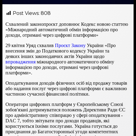
Post Views:
808
Схвалений законопроєкт доповнює Кодекс новою статтею
«Міжнародний автоматичний обмін інформацією про
доходи, отримані через цифрові платформи»
29 квітня Уряд схвалив
Проєкт Закону
України «Про
внесення змін до Податкового кодексу України та
деяких інших законодавчих актів України щодо
впровадження
міжнародного автоматичного обміну
інформацією про доходи, отримані через цифрові
платформи».
Оподаткування доходів фізичних осіб від продажу товарів
або надання послуг через цифрові платформи є важливою
частиною сучасної фінансової політики.
Оператори цифрових платформ у Європейському Союзі
зобов'язані дотримуватися положень Директиви Ради ЄС
про адміністративну співпрацю у сфері оподаткування -
DAC 7, тобто звітувати про доходи продавців, які
користуються їхніми послугами. Україна готується до
приєднання до Багатосторонньої угоди компетентних