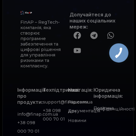
Долучайтеся до
наших соціальних
FinAP – RegTech-
мереж
:
компанія, яка
створює
програмне
забезпечення та
цифрові рішення
для управління
ризиками та
комплаєнсу.
Інформація
Техпідтримка:
Навігація:
Юридична
про
інформація:
продукти:
support@finap.com.ua
Рішення
Політика
конфіденційності
+38 098
Документація
АРІ
info@finap.com.ua
000 70 01
Новини
+38 098
000 70 01