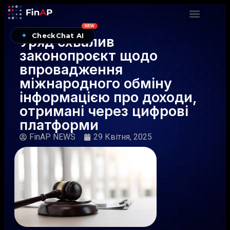
NEW
✦
CheckChat AI
Уряд схвалив
законопроєкт щодо
впровадження
міжнародного обміну
інформацією про доходи,
отримані через цифрові
платформи
FinAP NEWS
29 Квітня, 2025