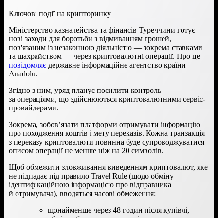
Ключові події на крипторинку
Міністерство казначейства та фінансів Туреччини готує
нові заходи для боротьби з відмиванням грошей,
пов'язаним із незаконною діяльністю — зокрема ставками
та шахрайством — через криптовалютні операції. Про це
повідомляє
державне інформаційне агентство країни
Anadolu.
Згідно з ним, уряд планує посилити контроль
за операціями, що здійснюються криптовалютними сервіс-
провайдерами.
Зокрема, зобовʼязати платформи отримувати інформацію
про походження коштів і мету переказів. Кожна транзакція
з переказу криптовалюти повинна буде супроводжуватися
описом операції не менше ніж на 20 символів.
Щоб обмежити зловживання виведенням криптовалют, яке
не підпадає під правило Travel Rule (щодо обміну
ідентифікаційною інформацією про відправника
й отримувача), вводяться часові обмеження:
щонайменше через 48 годин після купівлі,