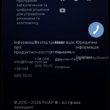
програмне
забезпечення та
цифрові рішення
для управління
ризиками та
комплаєнсу.
Інформація
Техпідтримка:
Навігація:
Юридична
про
інформація:
продукти:
support@finap.com.ua
Рішення
Політика
конфіденційності
+38 098
Документація
АРІ
info@finap.com.ua
000 70 01
Новини
+38 098
000 70 01
© 2015 – 2026 FinAP ® – всі права
захищені