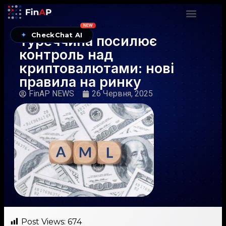
NEW
✦
CheckChat AI
Туреччина посилює
контроль над
криптовалютами: нові
правила на ринку
FinAP NEWS
26 Червня, 2025
Post Views:
674