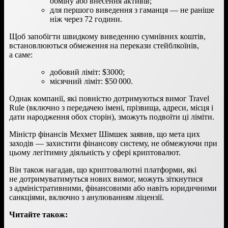
обміну або внесення активів;
для першого виведення з гаманця — не раніше
ніж через 72 години.
Щоб запобігти швидкому виведенню сумнівних коштів,
встановлюються обмеження на перекази стейблкоїнів,
а саме:
добовий ліміт: $3000;
місячний ліміт: $50 000.
Однак компанії, які повністю дотримуються вимог Travel
Rule (включно з передачею імені, прізвища, адреси, місця і
дати народження обох сторін), зможуть подвоїти ці ліміти.
Міністр фінансів Мехмет Шімшек заявив, що мета цих
заходів — захистити фінансову систему, не обмежуючи при
цьому легітимну діяльність у сфері криптовалют.
Він також нагадав, що криптовалютні платформи, які
не дотримуватимуться нових вимог, можуть зіткнутися
з адміністративними, фінансовими або навіть юридичними
санкціями, включно з анулюванням ліцензії.
Читайте також: