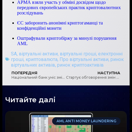
АРМА взяли участь у обміні досвідом щодо
передових європейських практик криптовалютних
розслідувань
ЄС заборонить анонімні криптогаманці та
конфіденційні монети
Оштрафували криптобіржу за минулі порушення
AML
SA
,
віртуальні активи
,
віртуальні гроші
,
електронні
гроші
,
криптовалюта
,
Про віртуальні активи
,
ринок
віртуальних активів
,
ринок криптоактивів
ПОПЕРЕДНЯ
НАСТУПНА
Національний банк уніс зміни до системи контролю за діяльністю банків у сфері готівкового обігу
Стартує обговорення змін нормативно-правових актів з питань готівкового обігу
Читайте далі
AML ANTI MONEY LAUNDERING