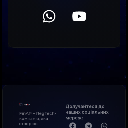
Долучайтеся до
наших соціальних
FinAP – RegTech-
мереж
:
компанія, яка
створює