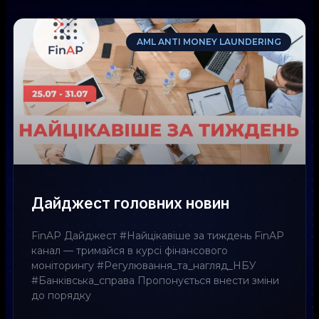
AML ANTI MONEY LAUNDERING
Дайджест головних новин
FinAP Дайджест #Найцікавіше за тиждень FinAP
канал — тримайся в курсі фінансового
моніторингу #Регулювання_та_нагляд_НБУ
#Банківська_справа Пропонується внести зміни
до порядку