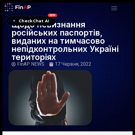
NEW
✦
CheckChat AI
Щодо невизнання
російських паспортів,
виданих на тимчасово
непідконтрольних Україні
територіях
FinAP NEWS
17 Червня, 2022