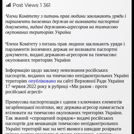
Post Views:
1 361
Члени Комітету з питань прав людини закликають уряди і
парламенти іноземних держав не визнавати паспортні
документи, видані державою-агресором на тимчасово
окупованих територіях України
Члени Комітету з питань прав людини закликають уряди і
парламенти іноземних держав не визнавати паспортні
документи, видані державою-агресором на тимчасово
окупованих територіях України
Інформацію щодо заклику невизнання російських
паспортів, виданих на тимчасово непідконтрольних Україні
територіях
опубліковано
на сайті Верховної Ради України
17 червня 2022 року в рубриці «Ми разом - проти
російської агресії»
Примусова паспортизація є одним з ключових елементів
загарбницької політики, яку держава-агресор намагається
втілювати на тимчасово окупованих територіях України.
Так званий «спрощений порядок» видачі російських
паспортів для мешканців тимчасово непідконтрольних
Україні територій має на меті якомога швидше розірвати