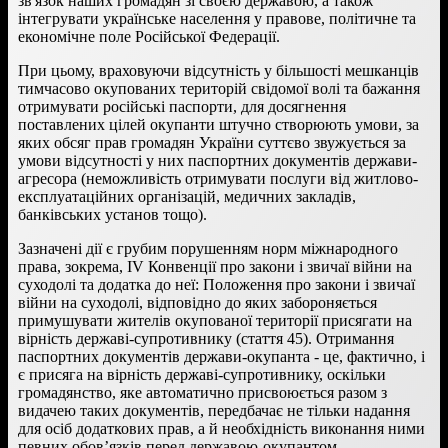
зв'язок наших громадян зі своєю державою, а також
інтегрувати українське населення у правове, політичне та
економічне поле Російської Федерації.
При цьому, враховуючи відсутність у більшості мешканців
тимчасово окупованих територій свідомої волі та бажання
отримувати російські паспорти, для досягнення
поставлених цілей окупанти штучно створюють умови, за
яких обсяг прав громадян України суттєво звужується за
умови відсутності у них паспортних документів держави-
агресора (неможливість отримувати послуги від житлово-
експлуатаційних організацій, медичних закладів,
банківських установ тощо).
Зазначені дії є грубим порушенням норм міжнародного
права, зокрема, IV Конвенції про закони і звичаї війни на
суходолі та додатка до неї: Положення про закони і звичаї
війни на суходолі, відповідно до яких забороняється
примушувати жителів окупованої території присягати на
вірність державі-супротивнику (стаття 45). Отримання
паспортних документів держави-окупанта - це, фактично, і
є присяга на вірність державі-супротивнику, оскільки
громадянство, яке автоматично присвоюється разом з
видачею таких документів, передбачає не тільки надання
для осіб додаткових прав, а й необхідність виконання ними
певних обов’язків перед державою-окупантом.