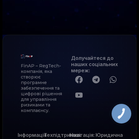
Долучайтеся до
наших соціальних
FinAP – RegTech-
мереж
:
компанія, яка
створює
програмне
забезпечення та
цифрові рішення
для управління
ризиками та
комплаєнсу.
Інформація
Техпідтримка:
Навігація:
Юридична