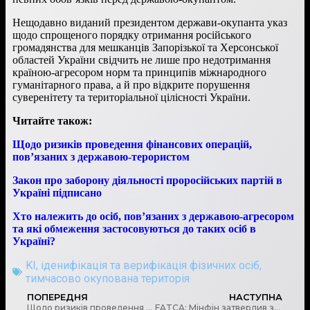
Нещодавно виданий президентом держави-окупанта указ
щодо спрощеного порядку отримання російського
громадянства для мешканців Запорізької та Херсонської
областей України свідчить не лише про недотримання
країною-агресором норм та принципів міжнародного
гуманітарного права, а й про відкрите порушення
суверенітету та територіальної цілісності України.
Читайте також:
Щодо ризиків проведення фінансових операцій,
пов’язаних з державою-терористом
Закон про заборону діяльності проросійських партій в
Україні підписано
Хто належить до осіб, пов’язаних з державою-агресором
та які обмеження застосовуються до таких осіб в
Україні?
KI
,
іденифікація та верифікація фізичних осіб
,
тимчасово окупована територія
ПОПЕРЕДНЯ
НАСТУПНА
Щодо ризиків проведення фінансових операцій, пов’язаних з державою-терористом
FATCA: Мінфін затвердив зміни до Порядку заповнення і подання фінансовими агентами звіту про підзвітні рахунки