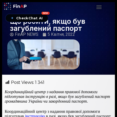
NEW
✦
CheckChat AI
Що робити, якщо був
загублений паспорт
FinAP NEWS
5 Квітня, 2022
Post Views:
1 341
Координаційний центр з надання правової допомоги
підготував інструкцію в разі, якщо був загублений паспорт
громадянина України чи закордонний паспорт.
Координаційний центр з надання правової допомоги
підготував
інструкцію
в разі, якщо був загублений паспорт