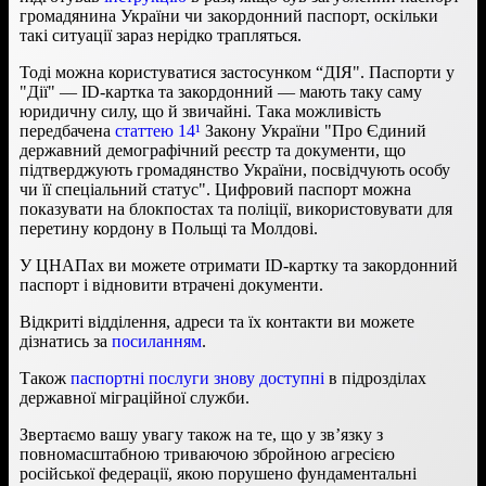
громадянина України чи закордонний паспорт, оскільки
такі ситуації зараз нерідко трапляться.
Тоді можна користуватися застосунком “ДІЯ". Паспорти у
"Дії" — ID-картка та закордонний — мають таку саму
юридичну силу, що й звичайні. Така можливість
передбачена
статтею 14¹
Закону України "Про Єдиний
державний демографічний реєстр та документи, що
підтверджують громадянство України, посвідчують особу
чи її спеціальний статус". Цифровий паспорт можна
показувати на блокпостах та поліції, використовувати для
перетину кордону в Польщі та Молдові.
У ЦНАПах ви можете отримати ID-картку та закордонний
паспорт і відновити втрачені документи.
Відкриті відділення, адреси та їх контакти ви можете
дізнатись за
посиланням
.
Також
паспортні послуги знову доступні
в підрозділах
державної міграційної служби.
Звертаємо вашу увагу також на те, що у зв’язку з
повномасштабною триваючою збройною агресією
російської федерації, якою порушено фундаментальні