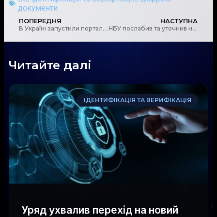
документи
ПОПЕРЕДНЯ
НАСТУПНА
В Україні запустили портал «Війна і санкції», аби запровадити санкції до якомога більшої кількості співучасників війни РФ проти України
НБУ послабив та уточнив низку обмежень на операції в іноземній валюті
Читайте далі
ІДЕНТИФІКАЦІЯ ТА ВЕРИФІКАЦІЯ
Уряд ухвалив перехід на новий