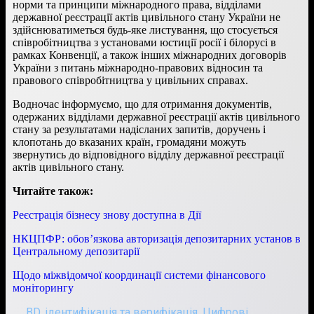
норми та принципи міжнародного права, відділами
державної реєстрації актів цивільного стану України не
здійснюватиметься будь-яке листування, що стосується
співробітництва з установами юстиції росії і білорусі в
рамках Конвенції, а також інших міжнародних договорів
України з питань міжнародно-правових відносин та
правового співробітництва у цивільних справах.
Водночас інформуємо, що для отримання документів,
одержаних відділами державної реєстрації актів цивільного
стану за результатами надісланих запитів, доручень і
клопотань до вказаних країн, громадяни можуть
звернутись до відповідного відділу державної реєстрації
актів цивільного стану.
Читайте також
:
Реєстрація бізнесу знову доступна в Дії
НКЦПФР: обов’язкова авторизація депозитарних установ в
Центральному депозитарії
Щодо міжвідомчої координації системи фінансового
моніторингу
BD
,
ідентифікація та верифікація
,
Цифрові